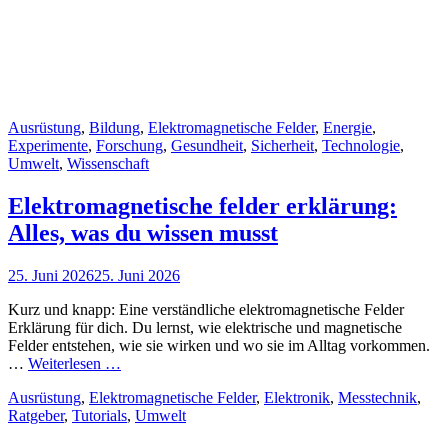
Cat
Ausrüstung
,
Bildung
,
Elektromagnetische Felder
,
Energie
,
Links
Experimente
,
Forschung
,
Gesundheit
,
Sicherheit
,
Technologie
,
Umwelt
,
Wissenschaft
Elektromagnetische felder erklärung:
Alles, was du wissen musst
Posted
25. Juni 2026
25. Juni 2026
on
Kurz und knapp: Eine verständliche elektromagnetische Felder
Erklärung für dich. Du lernst, wie elektrische und magnetische
Felder entstehen, wie sie wirken und wo sie im Alltag vorkommen.
Elektromagnetische
…
Weiterlesen …
felder
Cat
Ausrüstung
,
Elektromagnetische Felder
,
Elektronik
,
Messtechnik
,
erklärung:
Links
Ratgeber
,
Tutorials
,
Umwelt
Alles,
was