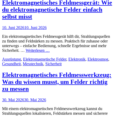
du
Elektromagnetisches Feldmessgerät: Wie
wissen
du elektromagnetische Felder einfach
musst
selbst misst
Posted
10. Juni 2026
10. Juni 2026
on
Ein elektromagnetisches Feldmessgerät hilft dir, Strahlungsquellen
zu finden und Feldstärken zu messen. Praktisch für zuhause oder
unterwegs – einfache Bedienung, schnelle Ergebnisse und mehr
Elektromagnetisches
Sicherheit. …
Weiterlesen …
Feldmessgerät:
Cat
Ausrüstung
,
Elektromagnetische Felder
,
Elektronik
,
Elektrosmog
,
Wie
Links
Gesundheit
,
Messtechnik
,
Sicherheit
du
elektromagnetische
Felder
Elektromagnetisches Feldmesswerkzeug:
einfach
Was du wissen musst, um Felder richtig
selbst
misst
zu messen
Posted
30. Mai 2026
30. Mai 2026
on
Mit einem elektromagnetischen Feldmesswerkzeug kannst du
Strahlungsquellen lokalisieren, Feldstärken messen und sicherere