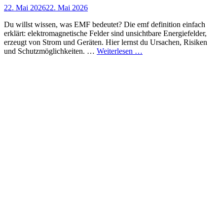
Posted
22. Mai 2026
22. Mai 2026
on
Du willst wissen, was EMF bedeutet? Die emf definition einfach
erklärt: elektromagnetische Felder sind unsichtbare Energiefelder,
erzeugt von Strom und Geräten. Hier lernst du Ursachen, Risiken
Emf
und Schutzmöglichkeiten. …
Weiterlesen …
definition
einfach
erklärt
–
was
du
wissen
musst