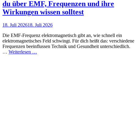
du über EMF, Frequenzen und ihre
Wirkungen wissen solltest
Posted
18. Juli 2026
18. Juli 2026
on
Die EMF-Frequenz elektromagnetisch gibt an, wie schnell ein
elektromagnetisches Feld schwingt. Für dich heißt das: verschiedene
Frequenzen beeinflussen Technik und Gesundheit unterschiedlich.
Emf
…
Weiterlesen …
frequenz
elektromagnetisch
–
Was
du
über
EMF,
Frequenzen
und
ihre
Wirkungen
wissen
solltest