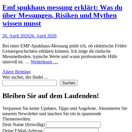
Emf spukhaus messung erklärt: Was du
über Messungen, Risiken und Mythen
wissen musst
Posted
26. April 2026
26. April 2026
on
Bei einer EMF-Spukhaus-Messung prüfe ich, ob elektrische Felder
Geistergeschichten erklären können. Ich zeige dir einfache
Messmethoden, typische Werte und wann professionelle Hilfe
Emf
sinnvoll ist. …
Weiterlesen …
spukhaus
Beitragsnavigation
Ältere Beiträge
messung
Wer suchet, der findet ...
erklärt:
Was
Suchen
du
über
Bleiben Sie auf dem Laufenden!
Messungen,
Risiken
Verpassen Sie keine Updates, Tipps und Angebote. Abonnieren Sie
und
unseren Newsletter und tauchen Sie ein in spannende
Mythen
Themenwelten.
wissen
Dein Name (freiwillig)
musst
Deine EMail-Adresse