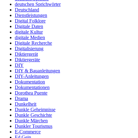
deutschen Sprichwörter
Deutschland
Dienstleistungen
Digital Folklore
Digitale Daten
digitale Kultur
digitale Medien
Digitale Recherche
Digitalisierung
Diktiergerät
Diktiergeräte
DIY
DIY & Bauanleitungen
DIY-Anleitungen
Dokumentation
Dokumentationen
Dorothea Puente
Drama
Dunkelheit
Dunkle Geheimnisse
Dunkle Geschichte
Dunkle Märchen
Dunkler Tourismus
E-Commerce
Ed Gein