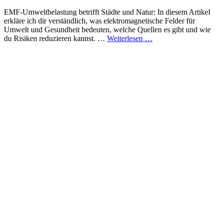
on
EMF-Umweltbelastung betrifft Städte und Natur: In diesem Artikel
erkläre ich dir verständlich, was elektromagnetische Felder für
Umwelt und Gesundheit bedeuten, welche Quellen es gibt und wie
Was
du Risiken reduzieren kannst. …
Weiterlesen …
du
über
emf
umweltbelastung
wissen
musst:
Ursachen,
Folgen
und
praktische
Tipps