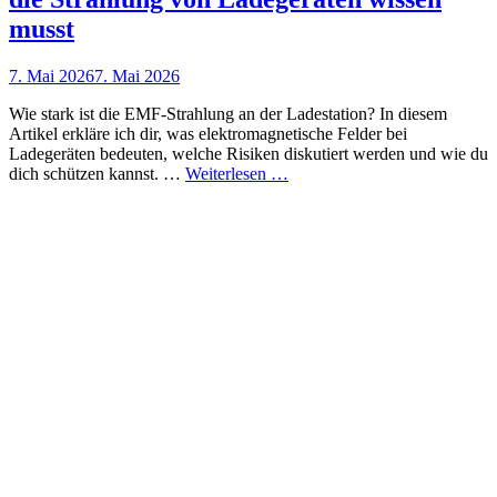
musst
Posted
7. Mai 2026
7. Mai 2026
on
Wie stark ist die EMF-Strahlung an der Ladestation? In diesem
Artikel erkläre ich dir, was elektromagnetische Felder bei
Ladegeräten bedeuten, welche Risiken diskutiert werden und wie du
Emf
dich schützen kannst. …
Weiterlesen …
strahlung
ladestation:
Was
du
über
die
Strahlung
von
Ladegeräten
wissen
musst