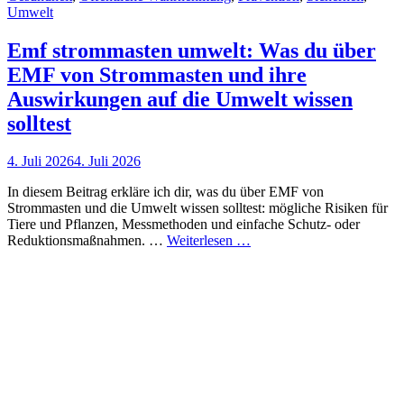
Umwelt
Emf strommasten umwelt: Was du über
EMF von Strommasten und ihre
Auswirkungen auf die Umwelt wissen
solltest
Posted
4. Juli 2026
4. Juli 2026
on
In diesem Beitrag erkläre ich dir, was du über EMF von
Strommasten und die Umwelt wissen solltest: mögliche Risiken für
Tiere und Pflanzen, Messmethoden und einfache Schutz- oder
Emf
Reduktionsmaßnahmen. …
Weiterlesen …
strommasten
umwelt:
Was
du
über
EMF
von
Strommasten
und
ihre