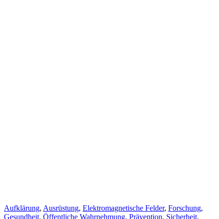
Cat
Aufklärung
,
Ausrüstung
,
Elektromagnetische Felder
,
Forschung
,
Links
Gesundheit
,
Öffentliche Wahrnehmung
,
Prävention
,
Sicherheit
,