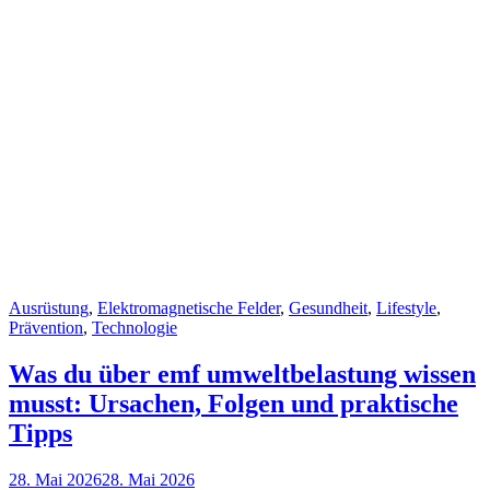
Cat
Ausrüstung
,
Elektromagnetische Felder
,
Gesundheit
,
Lifestyle
,
Links
Prävention
,
Technologie
Was du über emf umweltbelastung wissen
musst: Ursachen, Folgen und praktische
Tipps
Posted
28. Mai 2026
28. Mai 2026