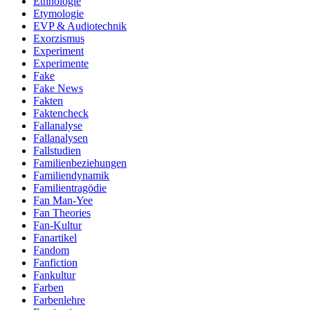
Ethnologie
Etymologie
EVP & Audiotechnik
Exorzismus
Experiment
Experimente
Fake
Fake News
Fakten
Faktencheck
Fallanalyse
Fallanalysen
Fallstudien
Familienbeziehungen
Familiendynamik
Familientragödie
Fan Man-Yee
Fan Theories
Fan-Kultur
Fanartikel
Fandom
Fanfiction
Fankultur
Farben
Farbenlehre