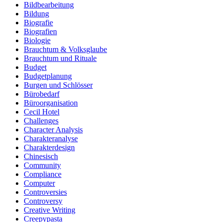
Bildbearbeitung
Bildung
Biografie
Biografien
Biologie
Brauchtum & Volksglaube
Brauchtum und Rituale
Budget
Budgetplanung
Burgen und Schlösser
Bürobedarf
Büroorganisation
Cecil Hotel
Challenges
Character Analysis
Charakteranalyse
Charakterdesign
Chinesisch
Community
Compliance
Computer
Controversies
Controversy
Creative Writing
Creepypasta