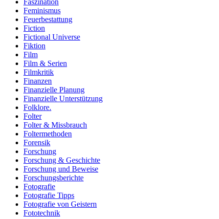
Faszination
Feminismus
Feuerbestattung
Fiction
Fictional Universe
Fiktion
Film
Film & Serien
Filmkritik
Finanzen
Finanzielle Planung
Finanzielle Unterstützung
Folklore.
Folter
Folter & Missbrauch
Foltermethoden
Forensik
Forschung
Forschung & Geschichte
Forschung und Beweise
Forschungsberichte
Fotografie
Fotografie Tipps
Fotografie von Geistern
Fototechnik