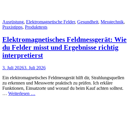
Cat
Ausrüstung
,
Elektromagnetische Felder
,
Gesundheit
,
Messtechnik
,
Links
Praxistipps
,
Produkttests
Elektromagnetisches Feldmessgerät: Wie
du Felder misst und Ergebnisse richtig
interpretierst
Posted
3. Juli 2026
3. Juli 2026
on
Ein elektromagnetisches Feldmessgerät hilft dir, Strahlungsquellen
zu erkennen und Messwerte praktisch zu prüfen. Ich erkläre
Funktionen, Einsatzorte und worauf du beim Kauf achten solltest.
Elektromagnetisches
…
Weiterlesen …
Feldmessgerät:
Wie
du
Felder
misst
und
Ergebnisse