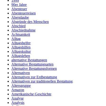
1999
90er Jahre
Abenteuer
Abenteuerreisen
Aberglaube
Abgründe des Menschen
Abschied
Abschiednahme
Achtsamkeit
Alltag
Alltagshelfer
Alltagshilfen
Alltagskultur
Alltagsleben
alternative Bestattungen
Alternative Bestattungsarten
Alternative Bestattungsformen
Alternativen
Alternativen zur Erdbestattung
Alternativen zur traditionellen Bestattung
Altersgruppe
Amazon
Amerikanische Geschichte
Analyse
Analysis