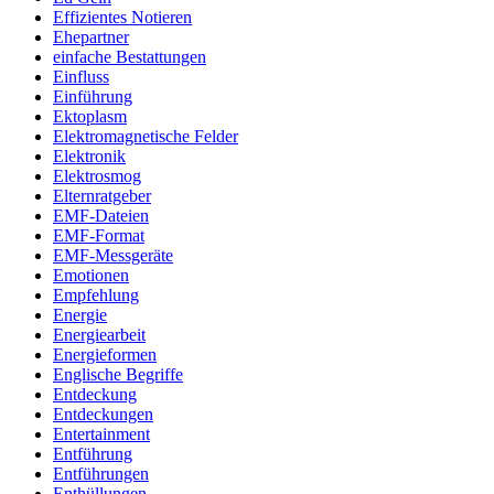
Effizientes Notieren
Ehepartner
einfache Bestattungen
Einfluss
Einführung
Ektoplasm
Elektromagnetische Felder
Elektronik
Elektrosmog
Elternratgeber
EMF-Dateien
EMF-Format
EMF-Messgeräte
Emotionen
Empfehlung
Energie
Energiearbeit
Energieformen
Englische Begriffe
Entdeckung
Entdeckungen
Entertainment
Entführung
Entführungen
Enthüllungen