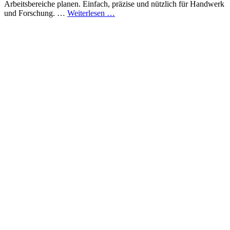
Arbeitsbereiche planen. Einfach, präzise und nützlich für Handwerk
Elektromagnetisches
und Forschung. …
Weiterlesen …
Feldmesswerkzeug:
Was
du
wissen
musst,
um
Felder
richtig
zu
messen