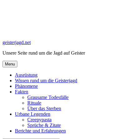
Skip
to
content
geisterjagd.net
Unsere Seite rund um die Jagd auf Geister
Menu
Ausrüstung
Wissen rund um die Geisterjagd
Phänomene
Fakten
Grausame Todesfälle
Rituale
Über das Sterben
Urbane Legenden
Creepypasta
Sprüche & Zitate
Berichte und Erfahrungen