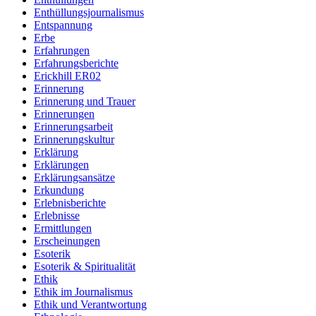
Enthüllungsjournalismus
Entspannung
Erbe
Erfahrungen
Erfahrungsberichte
Erickhill ER02
Erinnerung
Erinnerung und Trauer
Erinnerungen
Erinnerungsarbeit
Erinnerungskultur
Erklärung
Erklärungen
Erklärungsansätze
Erkundung
Erlebnisberichte
Erlebnisse
Ermittlungen
Erscheinungen
Esoterik
Esoterik & Spiritualität
Ethik
Ethik im Journalismus
Ethik und Verantwortung