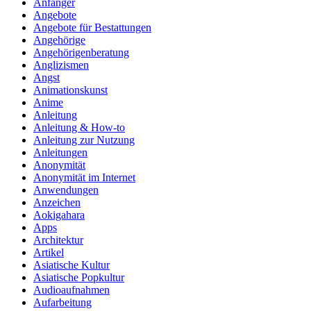
Anfänger
Angebote
Angebote für Bestattungen
Angehörige
Angehörigenberatung
Anglizismen
Angst
Animationskunst
Anime
Anleitung
Anleitung & How‑to
Anleitung zur Nutzung
Anleitungen
Anonymität
Anonymität im Internet
Anwendungen
Anzeichen
Aokigahara
Apps
Architektur
Artikel
Asiatische Kultur
Asiatische Popkultur
Audioaufnahmen
Aufarbeitung