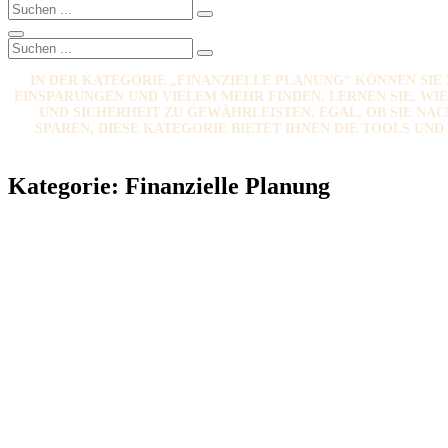
Search
Search
for:
Search
Search
Search
for:
IN DER KATEGORIE „FINANZIELLE PLANUNG“ KÖNNEN SI
EINSPARUNGEN UND VIELEM MEHR FINDEN. LERNEN SIE, WIE
UND SICHERHEIT ZU GEWÄHRLEISTEN. EGAL, OB SIE N
SPAREN, DIESE KATEGORIE BIETET IHNEN DIE TOOLS UN
Kategorie:
Finanzielle Planung