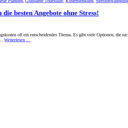
ielle Planung
,
Grausame Todesfälle
,
Kostensenkung
,
Stressbewältigun
u die besten Angebote ohne Stress!
gskosten oft ein entscheidendes Thema. Es gibt viele Optionen, die nic
Günstigste
. …
Weiterlesen …
Bestattungskosten:
So
findest
du
die
besten
Angebote
ohne
Stress!