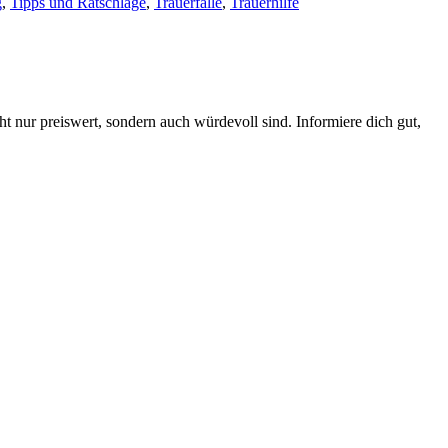
g
,
Tipps und Ratschläge
,
Trauerfälle
,
Trauerhilfe
ht nur preiswert, sondern auch würdevoll sind. Informiere dich gut,