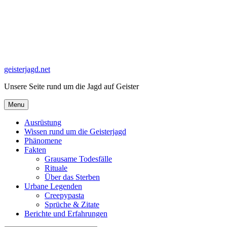
Skip
to
content
geisterjagd.net
Unsere Seite rund um die Jagd auf Geister
Menu
Ausrüstung
Wissen rund um die Geisterjagd
Phänomene
Fakten
Grausame Todesfälle
Rituale
Über das Sterben
Urbane Legenden
Creepypasta
Sprüche & Zitate
Berichte und Erfahrungen