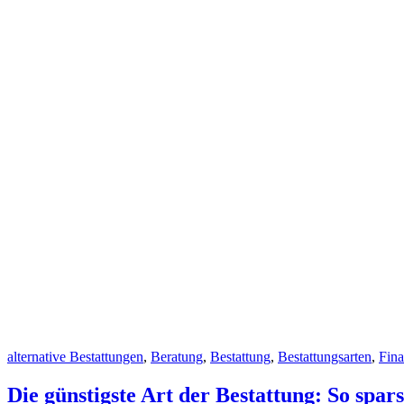
Cat
alternative Bestattungen
,
Beratung
,
Bestattung
,
Bestattungsarten
,
Fina
Links
Die günstigste Art der Bestattung: So spar