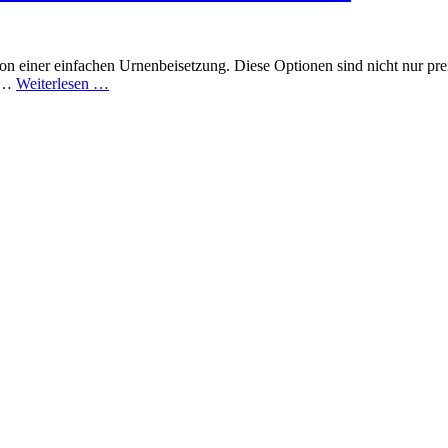
t von einer einfachen Urnenbeisetzung. Diese Optionen sind nicht nur p
Die
! …
Weiterlesen …
günstigste
Art
der
Bestattung:
So
sparst
du
Geld
und
behältst
die
Würde!