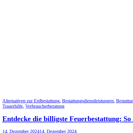
Cat
Alternativen zur Erdbestattung
,
Bestattungsdienstleistungen
,
Bestattu
Links
Trauerhilfe
,
Verbraucherberatung
Entdecke die billigste Feuerbestattung: So
Posted
14. Dezember 2024
14. Dezember 2024