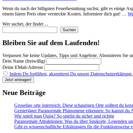
on
Wenn du nach der billigsten Feuerbestattung suchst, gibt es einige A
einem fairen Preis ohne versteckte Kosten. Informiere dich gut! …
We
Wer suchet, der findet ...
Suchen
Bleiben Sie auf dem Laufenden!
Verpassen Sie keine Updates, Tipps und Angebote. Abonnieren Sie u
Dein Name (freiwillig)
Deine EMail-Adresse
Indem Du fortfährst, akzeptierst Du unsere Datenschutzerklärung.
Neue Beiträge
Gruselige orte österreich: Diese schaurigen Orte solltest du ke
Geisterjäger Paranormale Phänomene erkennen: So kannst du A
Wie spielt man Ouija? So spielst du sicher und richtig
Paranormale Attraktionen: Was du über Spukorte, Legenden und 
Gibt es wissenschaftliche Erklärungen für die Funktionsweise