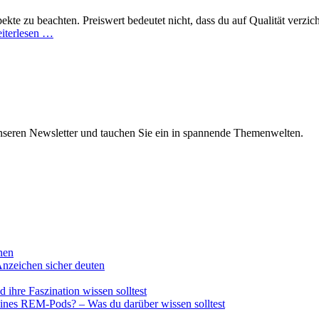
spekte zu beachten. Preiswert bedeutet nicht, dass du auf Qualität verz
Entdecke
iterlesen …
die
billigste
Feuerbestattung:
So
sparst
du
bei
nseren Newsletter und tauchen Sie ein in spannende Themenwelten.
der
Bestattungskosten!
nnen
nzeichen sicher deuten
ihre Faszination wissen solltest
 eines REM-Pods? – Was du darüber wissen solltest