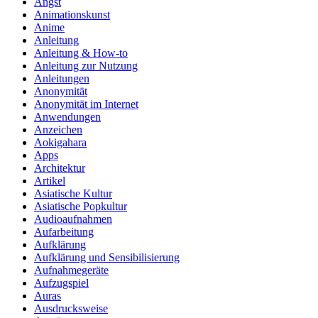
Angst
Animationskunst
Anime
Anleitung
Anleitung & How‑to
Anleitung zur Nutzung
Anleitungen
Anonymität
Anonymität im Internet
Anwendungen
Anzeichen
Aokigahara
Apps
Architektur
Artikel
Asiatische Kultur
Asiatische Popkultur
Audioaufnahmen
Aufarbeitung
Aufklärung
Aufklärung und Sensibilisierung
Aufnahmegeräte
Aufzugspiel
Auras
Ausdrucksweise