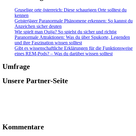
Gruselige orte österreich: Diese schaurigen Orte solltest du
kennen
Geisterjäger Paranormale Phänomene erkennen: So kannst du
Anzeichen sicher deuten
Wie spielt man Ouija? So spielst du sicher und richtig
Paranormale Attraktionen: Was du über Spukorte, Legenden
und ihre Faszination wissen solltest
Gibt es wissenschaftliche Erklärungen für die Funktionsweise
eines REM-Pods? – Was du darüber wissen solltest
Umfrage
Unsere Partner-Seite
Kommentare