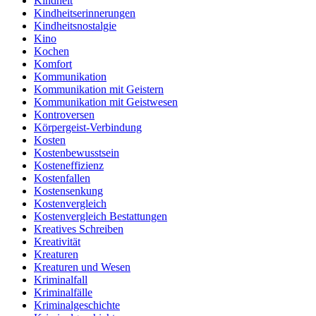
Kindheit
Kindheitserinnerungen
Kindheitsnostalgie
Kino
Kochen
Komfort
Kommunikation
Kommunikation mit Geistern
Kommunikation mit Geistwesen
Kontroversen
Körpergeist-Verbindung
Kosten
Kostenbewusstsein
Kosteneffizienz
Kostenfallen
Kostensenkung
Kostenvergleich
Kostenvergleich Bestattungen
Kreatives Schreiben
Kreativität
Kreaturen
Kreaturen und Wesen
Kriminalfall
Kriminalfälle
Kriminalgeschichte