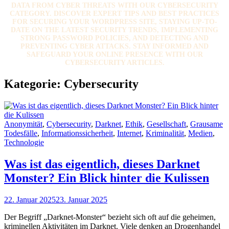
DATA FROM CYBER THREATS WITH OUR CYBERSECURITY
CATEGORY. DISCOVER EXPERT TIPS AND BEST PRACTICES
FOR SECURING YOUR WORDPRESS SITE, STAYING UP-TO-
DATE ON THE LATEST SECURITY TRENDS, IMPLEMENTING
STRONG PASSWORD POLICIES, AND DETECTING AND
PREVENTING CYBER ATTACKS. STAY INFORMED AND
SAFEGUARD YOUR ONLINE PRESENCE WITH OUR
CYBERSECURITY ARTICLES.
Kategorie:
Cybersecurity
Cat
Anonymität
,
Cybersecurity
,
Darknet
,
Ethik
,
Gesellschaft
,
Grausame
Links
Todesfälle
,
Informationssicherheit
,
Internet
,
Kriminalität
,
Medien
,
Technologie
Was ist das eigentlich, dieses Darknet
Monster? Ein Blick hinter die Kulissen
Posted
22. Januar 2025
23. Januar 2025
on
Der Begriff „Darknet-Monster“ bezieht sich oft auf die geheimen,
kriminellen Aktivitäten im Darknet. Viele denken an Drogenhandel