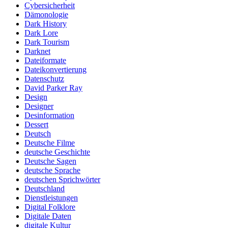
Cybersicherheit
Dämonologie
Dark History
Dark Lore
Dark Tourism
Darknet
Dateiformate
Dateikonvertierung
Datenschutz
David Parker Ray
Design
Designer
Desinformation
Dessert
Deutsch
Deutsche Filme
deutsche Geschichte
Deutsche Sagen
deutsche Sprache
deutschen Sprichwörter
Deutschland
Dienstleistungen
Digital Folklore
Digitale Daten
digitale Kultur