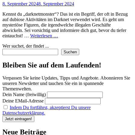
Posted
8. September 2024
8. September 2024
on
Kennst du „darknetmonster“? Das ist ein Begriff, der oft in Bezug
auf dubiose Aktivitäten im Darknet verwendet wird. Es geht um
mysteriöse Figuren, die irgendwelche illegalen Geschäfte
abwickeln. Sei vorsichtig und informiere dich gut, bevor du tiefer
Was
eintauchst! …
Weiterlesen …
steckt
Wer suchet, der findet ...
hinter
dem
Suchen
Begriff
‚Darknetmonster‘?
Bleiben Sie auf dem Laufenden!
Ein
Blick
Verpassen Sie keine Updates, Tipps und Angebote. Abonnieren Sie
in
unseren Newsletter und tauchen Sie ein in spannende
die
Themenwelten.
geheimnisvolle
Dein Name (freiwillig)
Welt
des
Deine EMail-Adresse
Darknets!
Indem Du fortfährst, akzeptierst Du unsere
Datenschutzerklärung.
Neue Beiträge