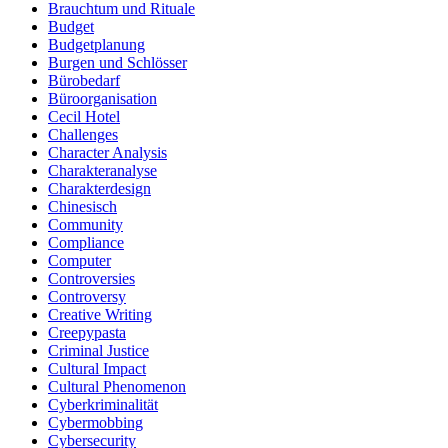
Brauchtum und Rituale
Budget
Budgetplanung
Burgen und Schlösser
Bürobedarf
Büroorganisation
Cecil Hotel
Challenges
Character Analysis
Charakteranalyse
Charakterdesign
Chinesisch
Community
Compliance
Computer
Controversies
Controversy
Creative Writing
Creepypasta
Criminal Justice
Cultural Impact
Cultural Phenomenon
Cyberkriminalität
Cybermobbing
Cybersecurity