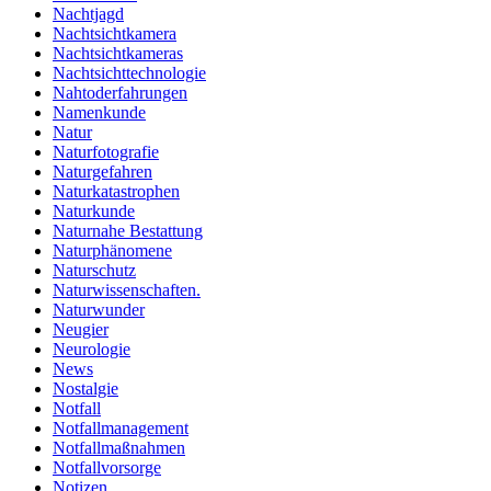
Nachtjagd
Nachtsichtkamera
Nachtsichtkameras
Nachtsichttechnologie
Nahtoderfahrungen
Namenkunde
Natur
Naturfotografie
Naturgefahren
Naturkatastrophen
Naturkunde
Naturnahe Bestattung
Naturphänomene
Naturschutz
Naturwissenschaften.
Naturwunder
Neugier
Neurologie
News
Nostalgie
Notfall
Notfallmanagement
Notfallmaßnahmen
Notfallvorsorge
Notizen