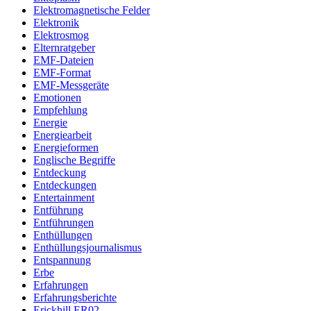
Elektromagnetische Felder
Elektronik
Elektrosmog
Elternratgeber
EMF-Dateien
EMF-Format
EMF-Messgeräte
Emotionen
Empfehlung
Energie
Energiearbeit
Energieformen
Englische Begriffe
Entdeckung
Entdeckungen
Entertainment
Entführung
Entführungen
Enthüllungen
Enthüllungsjournalismus
Entspannung
Erbe
Erfahrungen
Erfahrungsberichte
Erickhill ER02