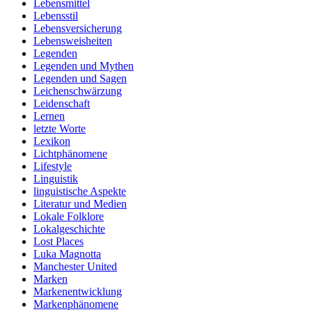
Lebensmittel
Lebensstil
Lebensversicherung
Lebensweisheiten
Legenden
Legenden und Mythen
Legenden und Sagen
Leichenschwärzung
Leidenschaft
Lernen
letzte Worte
Lexikon
Lichtphänomene
Lifestyle
Linguistik
linguistische Aspekte
Literatur und Medien
Lokale Folklore
Lokalgeschichte
Lost Places
Luka Magnotta
Manchester United
Marken
Markenentwicklung
Markenphänomene