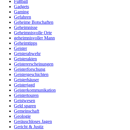
Fußball
Gadgets
Gaming
Gefahren
Geheime Botschaften
Geheimnisse
Geheimnisvolle Orte
geheimnisvoller Mann
Geheimtipps
Geister
Geisterabwehr
Geisterakten
Geistererscheinungen
Geisterforschung
Geistergeschichten
Geisterhäuser
Geisterjagd
Geisterkommunikation
Geistertouren
Geistwesen
Geld sparen
Gemeinschaft
Geologie
Geräuschloses Jagen
Gericht & Justiz