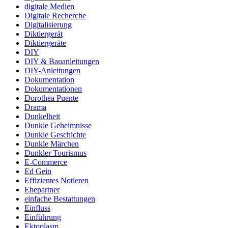
digitale Medien
Digitale Recherche
Digitalisierung
Diktiergerät
Diktiergeräte
DIY
DIY & Bauanleitungen
DIY-Anleitungen
Dokumentation
Dokumentationen
Dorothea Puente
Drama
Dunkelheit
Dunkle Geheimnisse
Dunkle Geschichte
Dunkle Märchen
Dunkler Tourismus
E-Commerce
Ed Gein
Effizientes Notieren
Ehepartner
einfache Bestattungen
Einfluss
Einführung
Ektoplasm