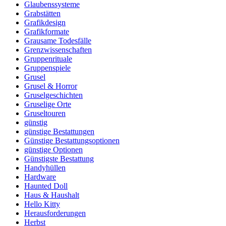
Glaubenssysteme
Grabstätten
Grafikdesign
Grafikformate
Grausame Todesfälle
Grenzwissenschaften
Gruppenrituale
Gruppenspiele
Grusel
Grusel & Horror
Gruselgeschichten
Gruselige Orte
Gruseltouren
günstig
günstige Bestattungen
Günstige Bestattungsoptionen
günstige Optionen
Günstigste Bestattung
Handyhüllen
Hardware
Haunted Doll
Haus & Haushalt
Hello Kitty
Herausforderungen
Herbst