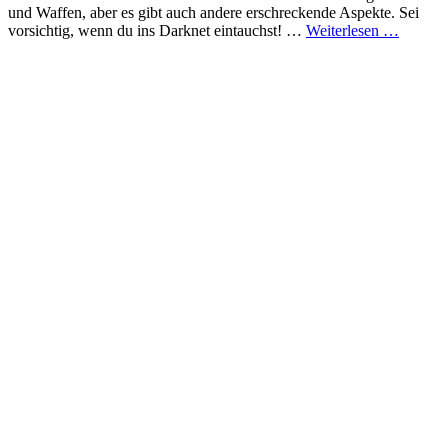
und Waffen, aber es gibt auch andere erschreckende Aspekte. Sei
Was
vorsichtig, wenn du ins Darknet eintauchst! …
Weiterlesen …
ist
das
eigentli
dieses
Darkne
Monste
Ein
Blick
hinter
die
Kulisse