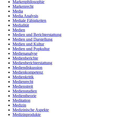
Markenphilosophie
Markenrecht
Media
Media Analysis
Mediale Fähigkeiten
Medialität
Medien
Medien und Berichterstattung
Medien und Darstellung
Medien und Kultur
Medien und Popkultur
Medienanalyse
Medienberichte
Medienberichterstattung
Mediendiskussion
Medienkompetenz
Medienkritik
Medienrecht
Medienstreit
Medienstudien
Medientheorie
Meditation
Medizin
Medizinische Aspekte
Medizinprodukte