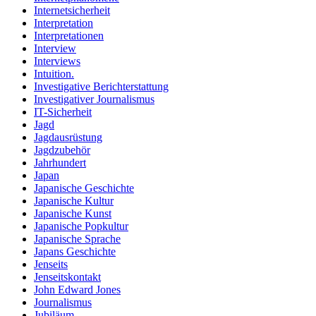
Internetsicherheit
Interpretation
Interpretationen
Interview
Interviews
Intuition.
Investigative Berichterstattung
Investigativer Journalismus
IT-Sicherheit
Jagd
Jagdausrüstung
Jagdzubehör
Jahrhundert
Japan
Japanische Geschichte
Japanische Kultur
Japanische Kunst
Japanische Popkultur
Japanische Sprache
Japans Geschichte
Jenseits
Jenseitskontakt
John Edward Jones
Journalismus
Jubiläum