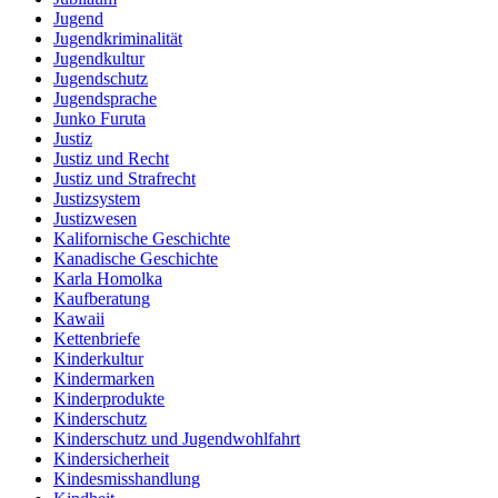
Jugend
Jugendkriminalität
Jugendkultur
Jugendschutz
Jugendsprache
Junko Furuta
Justiz
Justiz und Recht
Justiz und Strafrecht
Justizsystem
Justizwesen
Kalifornische Geschichte
Kanadische Geschichte
Karla Homolka
Kaufberatung
Kawaii
Kettenbriefe
Kinderkultur
Kindermarken
Kinderprodukte
Kinderschutz
Kinderschutz und Jugendwohlfahrt
Kindersicherheit
Kindesmisshandlung