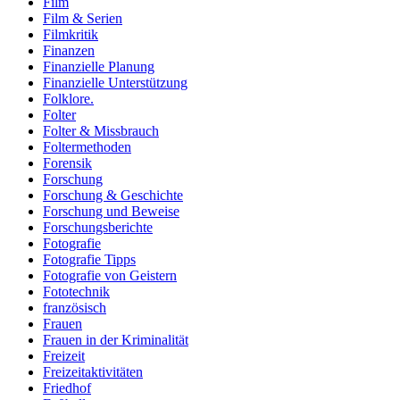
Film
Film & Serien
Filmkritik
Finanzen
Finanzielle Planung
Finanzielle Unterstützung
Folklore.
Folter
Folter & Missbrauch
Foltermethoden
Forensik
Forschung
Forschung & Geschichte
Forschung und Beweise
Forschungsberichte
Fotografie
Fotografie Tipps
Fotografie von Geistern
Fototechnik
französisch
Frauen
Frauen in der Kriminalität
Freizeit
Freizeitaktivitäten
Friedhof