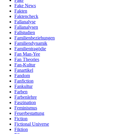
Fake
Fake News
Fakten
Faktencheck
Fallanalyse
Fallanalysen
Fallstudien
Familienbeziehungen
Familiendynamik
Familientragödie
Fan Man-Yee
Fan Theories
Fan-Kultur
Fanartikel
Fandom
Fanfiction
Fankultur
Farben
Farbenlehre
Faszination
Feminismus
Feuerbestattung
Fiction
Fictional Universe
Fiktion