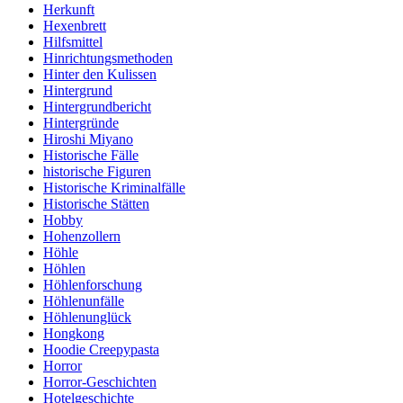
Herkunft
Hexenbrett
Hilfsmittel
Hinrichtungsmethoden
Hinter den Kulissen
Hintergrund
Hintergrundbericht
Hintergründe
Hiroshi Miyano
Historische Fälle
historische Figuren
Historische Kriminalfälle
Historische Stätten
Hobby
Hohenzollern
Höhle
Höhlen
Höhlenforschung
Höhlenunfälle
Höhlenunglück
Hongkong
Hoodie Creepypasta
Horror
Horror-Geschichten
Hotelgeschichte