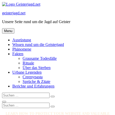
Skip
to
geisterjagd.net
content
Unsere Seite rund um die Jagd auf Geister
Menu
Ausrüstung
Wissen rund um die Geisterjagd
Phänomene
Fakten
Grausame Todesfälle
Rituale
Über das Sterben
Urbane Legenden
Creepypasta
Sprüche & Zitate
Berichte und Erfahrungen
Search
Search
for:
Search
Search
Search
for:
LEARN HOW TO PROTECT YOUR WEBSITE AND VALUABLE