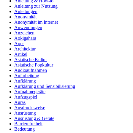
Anleitung & How‑to
Anleitung zur Nutzung
Anleitungen
Anonymität
Anonymität im Internet
Anwendungen
Anzeichen
Aokigahara
Apps
Architektur
Artikel
Asiatische Kultur
Asiatische Popkultur
Audioaufnahmen
Aufarbeitung
Aufklärung
Aufklärung und Sensibilisierung
Aufnahmegeräte
Aufzugspiel
Auras
Ausdrucksweise
Ausrüstung
Ausrüstung & Geräte
Barrierefreiheit
Bedeutung