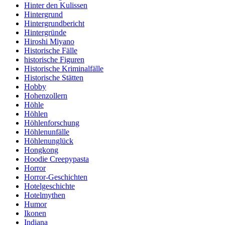
Hinter den Kulissen
Hintergrund
Hintergrundbericht
Hintergründe
Hiroshi Miyano
Historische Fälle
historische Figuren
Historische Kriminalfälle
Historische Stätten
Hobby
Hohenzollern
Höhle
Höhlen
Höhlenforschung
Höhlenunfälle
Höhlenunglück
Hongkong
Hoodie Creepypasta
Horror
Horror-Geschichten
Hotelgeschichte
Hotelmythen
Humor
Ikonen
Indiana