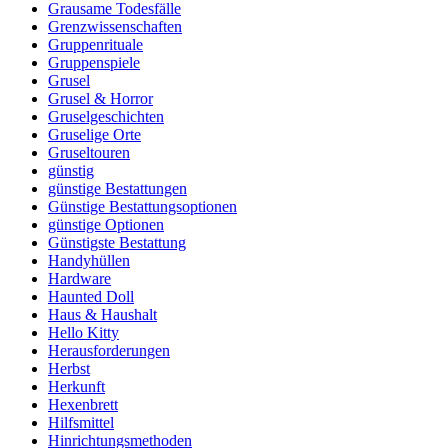
Grausame Todesfälle
Grenzwissenschaften
Gruppenrituale
Gruppenspiele
Grusel
Grusel & Horror
Gruselgeschichten
Gruselige Orte
Gruseltouren
günstig
günstige Bestattungen
Günstige Bestattungsoptionen
günstige Optionen
Günstigste Bestattung
Handyhüllen
Hardware
Haunted Doll
Haus & Haushalt
Hello Kitty
Herausforderungen
Herbst
Herkunft
Hexenbrett
Hilfsmittel
Hinrichtungsmethoden