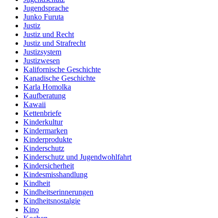
Jugendsprache
Junko Furuta
Justiz
Justiz und Recht
Justiz und Strafrecht
Justizsystem
Justizwesen
Kalifornische Geschichte
Kanadische Geschichte
Karla Homolka
Kaufberatung
Kawaii
Kettenbriefe
Kinderkultur
Kindermarken
Kinderprodukte
Kinderschutz
Kinderschutz und Jugendwohlfahrt
Kindersicherheit
Kindesmisshandlung
Kindheit
Kindheitserinnerungen
Kindheitsnostalgie
Kino