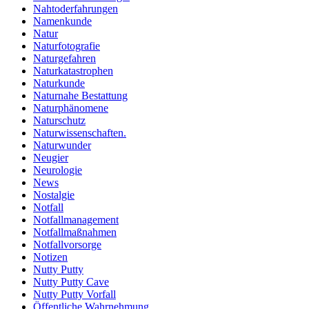
Nahtoderfahrungen
Namenkunde
Natur
Naturfotografie
Naturgefahren
Naturkatastrophen
Naturkunde
Naturnahe Bestattung
Naturphänomene
Naturschutz
Naturwissenschaften.
Naturwunder
Neugier
Neurologie
News
Nostalgie
Notfall
Notfallmanagement
Notfallmaßnahmen
Notfallvorsorge
Notizen
Nutty Putty
Nutty Putty Cave
Nutty Putty Vorfall
Öffentliche Wahrnehmung