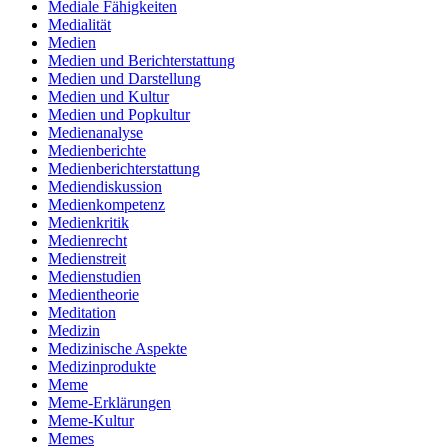
Mediale Fähigkeiten
Medialität
Medien
Medien und Berichterstattung
Medien und Darstellung
Medien und Kultur
Medien und Popkultur
Medienanalyse
Medienberichte
Medienberichterstattung
Mediendiskussion
Medienkompetenz
Medienkritik
Medienrecht
Medienstreit
Medienstudien
Medientheorie
Meditation
Medizin
Medizinische Aspekte
Medizinprodukte
Meme
Meme-Erklärungen
Meme-Kultur
Memes