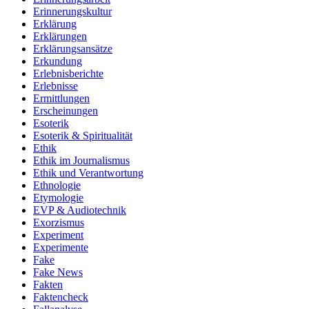
Erinnerungskultur
Erklärung
Erklärungen
Erklärungsansätze
Erkundung
Erlebnisberichte
Erlebnisse
Ermittlungen
Erscheinungen
Esoterik
Esoterik & Spiritualität
Ethik
Ethik im Journalismus
Ethik und Verantwortung
Ethnologie
Etymologie
EVP & Audiotechnik
Exorzismus
Experiment
Experimente
Fake
Fake News
Fakten
Faktencheck