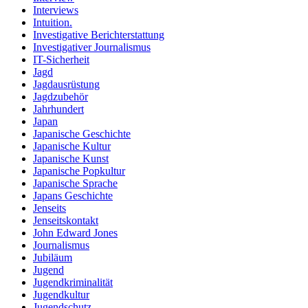
Interviews
Intuition.
Investigative Berichterstattung
Investigativer Journalismus
IT-Sicherheit
Jagd
Jagdausrüstung
Jagdzubehör
Jahrhundert
Japan
Japanische Geschichte
Japanische Kultur
Japanische Kunst
Japanische Popkultur
Japanische Sprache
Japans Geschichte
Jenseits
Jenseitskontakt
John Edward Jones
Journalismus
Jubiläum
Jugend
Jugendkriminalität
Jugendkultur
Jugendschutz