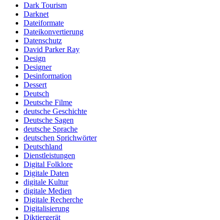
Dark Tourism
Darknet
Dateiformate
Dateikonvertierung
Datenschutz
David Parker Ray
Design
Designer
Desinformation
Dessert
Deutsch
Deutsche Filme
deutsche Geschichte
Deutsche Sagen
deutsche Sprache
deutschen Sprichwörter
Deutschland
Dienstleistungen
Digital Folklore
Digitale Daten
digitale Kultur
digitale Medien
Digitale Recherche
Digitalisierung
Diktiergerät