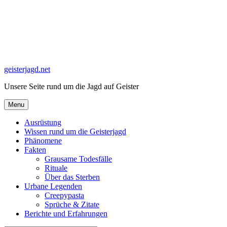
Skip
to
content
geisterjagd.net
Unsere Seite rund um die Jagd auf Geister
Menu
Ausrüstung
Wissen rund um die Geisterjagd
Phänomene
Fakten
Grausame Todesfälle
Rituale
Über das Sterben
Urbane Legenden
Creepypasta
Sprüche & Zitate
Berichte und Erfahrungen