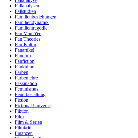
Fallanalyse
Fallanalysen
Fallstudien
Familienbeziehungen
Familiendynamik
Familientragödie
Fan Man-Yee
Fan Theories
Fan-Kultur
Fanartikel
Fandom
Fanfiction
Fankultur
Farben
Farbenlehre
Faszination
Feminismus
Feuerbestattung
Fiction
Fictional Universe
Fiktion
Film
Film & Serien
Filmkritik
Finanzen