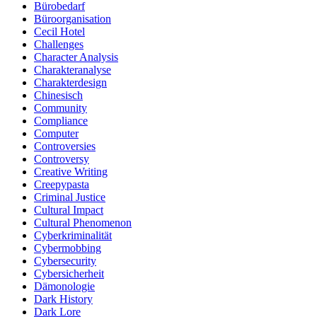
Bürobedarf
Büroorganisation
Cecil Hotel
Challenges
Character Analysis
Charakteranalyse
Charakterdesign
Chinesisch
Community
Compliance
Computer
Controversies
Controversy
Creative Writing
Creepypasta
Criminal Justice
Cultural Impact
Cultural Phenomenon
Cyberkriminalität
Cybermobbing
Cybersecurity
Cybersicherheit
Dämonologie
Dark History
Dark Lore