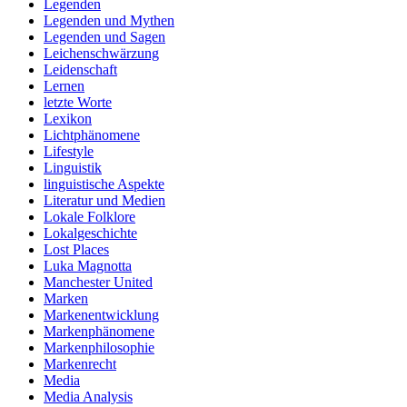
Legenden
Legenden und Mythen
Legenden und Sagen
Leichenschwärzung
Leidenschaft
Lernen
letzte Worte
Lexikon
Lichtphänomene
Lifestyle
Linguistik
linguistische Aspekte
Literatur und Medien
Lokale Folklore
Lokalgeschichte
Lost Places
Luka Magnotta
Manchester United
Marken
Markenentwicklung
Markenphänomene
Markenphilosophie
Markenrecht
Media
Media Analysis