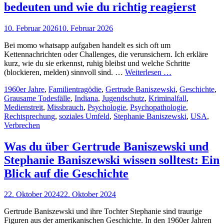
bedeuten und wie du richtig reagierst
Posted
10. Februar 2026
10. Februar 2026
on
Bei momo whatsapp aufgaben handelt es sich oft um
Kettennachrichten oder Challenges, die verunsichern. Ich erkläre
kurz, wie du sie erkennst, ruhig bleibst und welche Schritte
Momo
(blockieren, melden) sinnvoll sind. …
Weiterlesen …
whatsapp
Cat
1960er Jahre
,
Familientragödie
,
Gertrude Baniszewski
,
Geschichte
,
aufgaben:
Links
Grausame Todesfälle
,
Indiana
,
Jugendschutz
,
Kriminalfall
,
Was
Medienstreit
,
Missbrauch
,
Psychologie
,
Psychopathologie
,
sie
Rechtsprechung
,
soziales Umfeld
,
Stephanie Baniszewski
,
USA
,
bedeuten
Verbrechen
und
wie
du
Was du über Gertrude Baniszewski und
richtig
Stephanie Baniszewski wissen solltest: Ein
reagierst
Blick auf die Geschichte
Posted
22. Oktober 2024
22. Oktober 2024
on
Gertrude Baniszewski und ihre Tochter Stephanie sind traurige
Figuren aus der amerikanischen Geschichte. In den 1960er Jahren