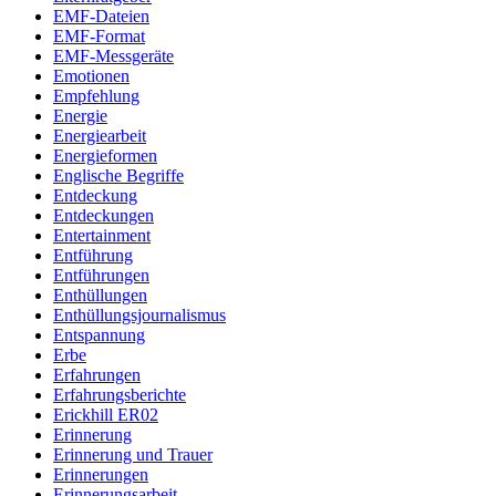
EMF-Dateien
EMF-Format
EMF-Messgeräte
Emotionen
Empfehlung
Energie
Energiearbeit
Energieformen
Englische Begriffe
Entdeckung
Entdeckungen
Entertainment
Entführung
Entführungen
Enthüllungen
Enthüllungsjournalismus
Entspannung
Erbe
Erfahrungen
Erfahrungsberichte
Erickhill ER02
Erinnerung
Erinnerung und Trauer
Erinnerungen
Erinnerungsarbeit