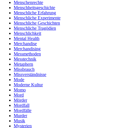
Menschenrechte
Menschheitsgeschichte
Menschliche Erfahrung
Menschliche Experimente
Menschliche Geschichten
Menschliche Tragödien
Menschlichkeit
Mental Health
Merchandise
Merchandising
Messmethoden
Messtechnik
Metaphern
Missbrauch
Missverständnisse
Mode
Moderne Kultur
Momo
Mord
Mörder
Mordfall
Mordfälle
Murder
Musik
Mysterien