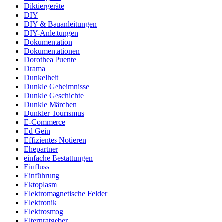
Diktiergeräte
DIY
DIY & Bauanleitungen
DIY-Anleitungen
Dokumentation
Dokumentationen
Dorothea Puente
Drama
Dunkelheit
Dunkle Geheimnisse
Dunkle Geschichte
Dunkle Märchen
Dunkler Tourismus
E-Commerce
Ed Gein
Effizientes Notieren
Ehepartner
einfache Bestattungen
Einfluss
Einführung
Ektoplasm
Elektromagnetische Felder
Elektronik
Elektrosmog
Elternratgeber