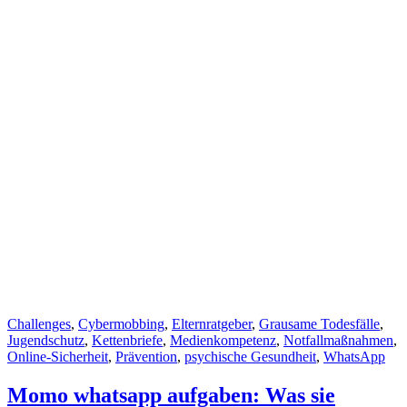
Cat
Challenges
,
Cybermobbing
,
Elternratgeber
,
Grausame Todesfälle
,
Links
Jugendschutz
,
Kettenbriefe
,
Medienkompetenz
,
Notfallmaßnahmen
,
Online-Sicherheit
,
Prävention
,
psychische Gesundheit
,
WhatsApp
Momo whatsapp aufgaben: Was sie