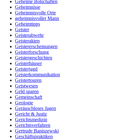
Geheime Botschaften
Geheimnisse
Geheimnisvolle Orte
geheimnisvoller Mann
Geheimtipps
Geister
Geisterabwehr
Geisterakten
Geistererscheinungen
Geisterforschung
Geistergeschichten
Geisterhäuser
Geisterjagd
Geisterkommunikation
Geistertouren
Geistwesen
Geld sparen
Gemeinschaft
Geologie
Geräuschloses Jagen
Gericht & Justiz
Gerichtsmedizin
Gerichtsverfahren
Gertrude Baniszewski
Geschäftspraktiken