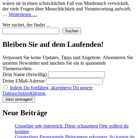
waren sie in einen schrecklichen Fall von Missbrauch verwickelt,
der viele Fragen über Menschlichkeit und Verantwortung aufwirft.
Was
…
Weiterlesen …
du
Wer suchet, der findet ...
über
Gertrude
Suchen
Baniszewski
und
Bleiben Sie auf dem Laufenden!
Stephanie
Baniszewski
Verpassen Sie keine Updates, Tipps und Angebote. Abonnieren Sie
wissen
unseren Newsletter und tauchen Sie ein in spannende
solltest:
Themenwelten.
Ein
Dein Name (freiwillig)
Blick
auf
Deine EMail-Adresse
die
Indem Du fortfährst, akzeptierst Du unsere
Geschichte
Datenschutzerklärung.
Neue Beiträge
Gruselige orte österreich: Diese schaurigen Orte solltest du
kennen
Geisterjäger Paranormale Phänomene erkennen: So kannst du