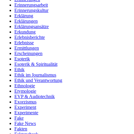
Erinnerungsarbeit
Erinnerungskultur
Erklärung
Erklärungen
Erklärungsansätze
Erkundung
Erlebnisberichte
Erlebnisse
Ermittlungen
Erscheinungen
Esoterik
Esoterik & Spiritualität
Ethik
Ethik im Journalismus
Ethik und Verantwortung
Ethnologie
Etymologie
EVP & Audiotechnik
Exorzismus
Experiment
Experimente
Fake
Fake News
Fakten