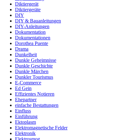
Diktiergerät
Diktiergeräte
DIY
DIY & Bauanleitungen
DIY-Anleitungen
Dokumentation
Dokumentationen
Dorothea Puente
Drama
Dunkelheit
Dunkle Geheimnisse
Dunkle Geschichte
Dunkle Märchen
Dunkler Tourismus
E-Commerce
Ed Gein
Effizientes Notieren
Ehepartner
einfache Bestattungen
Einfluss
Einführung
Ektoplasm
Elektromagnetische Felder
Elektronik
Elektrosmog