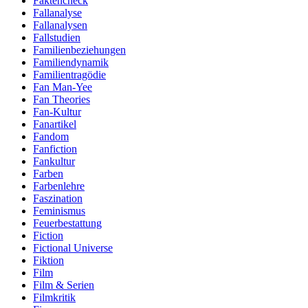
Faktencheck
Fallanalyse
Fallanalysen
Fallstudien
Familienbeziehungen
Familiendynamik
Familientragödie
Fan Man-Yee
Fan Theories
Fan-Kultur
Fanartikel
Fandom
Fanfiction
Fankultur
Farben
Farbenlehre
Faszination
Feminismus
Feuerbestattung
Fiction
Fictional Universe
Fiktion
Film
Film & Serien
Filmkritik