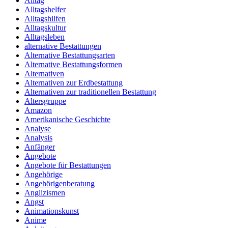
Alltag
Alltagshelfer
Alltagshilfen
Alltagskultur
Alltagsleben
alternative Bestattungen
Alternative Bestattungsarten
Alternative Bestattungsformen
Alternativen
Alternativen zur Erdbestattung
Alternativen zur traditionellen Bestattung
Altersgruppe
Amazon
Amerikanische Geschichte
Analyse
Analysis
Anfänger
Angebote
Angebote für Bestattungen
Angehörige
Angehörigenberatung
Anglizismen
Angst
Animationskunst
Anime