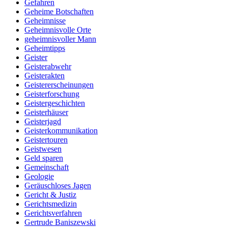
Gefahren
Geheime Botschaften
Geheimnisse
Geheimnisvolle Orte
geheimnisvoller Mann
Geheimtipps
Geister
Geisterabwehr
Geisterakten
Geistererscheinungen
Geisterforschung
Geistergeschichten
Geisterhäuser
Geisterjagd
Geisterkommunikation
Geistertouren
Geistwesen
Geld sparen
Gemeinschaft
Geologie
Geräuschloses Jagen
Gericht & Justiz
Gerichtsmedizin
Gerichtsverfahren
Gertrude Baniszewski