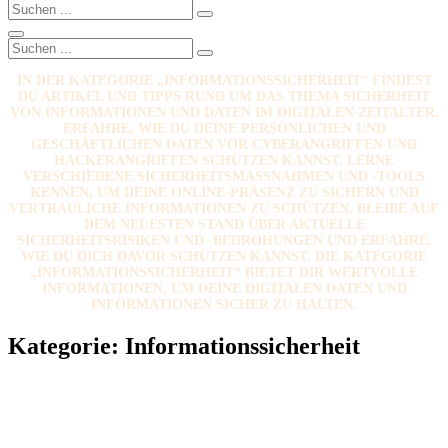
Search
Search
for:
Search
Search
Search
for:
IN DER KATEGORIE „INFORMATIONSSICHERHEIT“ FINDEST
DU ARTIKEL UND TIPPS RUND UM DAS THEMA SICHERHEIT
VON INFORMATIONEN UND DATEN IM DIGITALEN ZEITALTER.
ERFAHRE, WIE DU DEINE PERSÖNLICHEN UND
GESCHÄFTLICHEN DATEN VOR CYBERANGRIFFEN UND
HACKERANGRIFFEN SCHÜTZEN KANNST. LERNE
VERSCHIEDENE SICHERHEITSMASSNAHMEN UND -TOOLS K
ENNEN, UM DEINE ONLINE-PRÄSENZ ZU SICHERN UND V
ERTRAULICHE INFORMATIONEN ZU SCHÜTZEN. BLEIBE AUF D
EM NEUESTEN STAND ÜBER AKTUELLE S
ICHERHEITSRISIKEN UND -BEDROHUNGEN UND ERFAHRE, W
IE DU DICH DAVOR SCHÜTZEN KANNST. DIE KATEGORIE „
INFORMATIONSSICHERHEIT“ BIETET DIR WERTVOLLE I
NFORMATIONEN, UM DEINE DIGITALEN DATEN UND I
NFORMATIONEN SICHER ZU HALTEN.
Kategorie:
Informationssicherheit