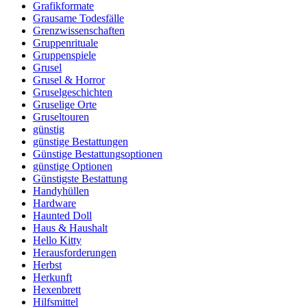
Grafikformate
Grausame Todesfälle
Grenzwissenschaften
Gruppenrituale
Gruppenspiele
Grusel
Grusel & Horror
Gruselgeschichten
Gruselige Orte
Gruseltouren
günstig
günstige Bestattungen
Günstige Bestattungsoptionen
günstige Optionen
Günstigste Bestattung
Handyhüllen
Hardware
Haunted Doll
Haus & Haushalt
Hello Kitty
Herausforderungen
Herbst
Herkunft
Hexenbrett
Hilfsmittel