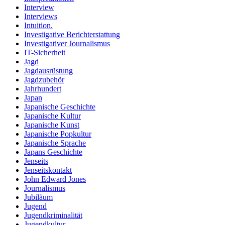
Interview
Interviews
Intuition.
Investigative Berichterstattung
Investigativer Journalismus
IT-Sicherheit
Jagd
Jagdausrüstung
Jagdzubehör
Jahrhundert
Japan
Japanische Geschichte
Japanische Kultur
Japanische Kunst
Japanische Popkultur
Japanische Sprache
Japans Geschichte
Jenseits
Jenseitskontakt
John Edward Jones
Journalismus
Jubiläum
Jugend
Jugendkriminalität
Jugendkultur