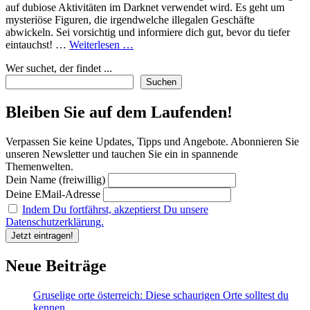
auf dubiose Aktivitäten im Darknet verwendet wird. Es geht um
mysteriöse Figuren, die irgendwelche illegalen Geschäfte
abwickeln. Sei vorsichtig und informiere dich gut, bevor du tiefer
Was
eintauchst! …
Weiterlesen …
steckt
Wer suchet, der findet ...
hinter
dem
Suchen
Begriff
‚Darknetmonster‘?
Bleiben Sie auf dem Laufenden!
Ein
Blick
Verpassen Sie keine Updates, Tipps und Angebote. Abonnieren Sie
in
unseren Newsletter und tauchen Sie ein in spannende
die
Themenwelten.
geheimnisvolle
Dein Name (freiwillig)
Welt
des
Deine EMail-Adresse
Darknets!
Indem Du fortfährst, akzeptierst Du unsere
Datenschutzerklärung.
Neue Beiträge
Gruselige orte österreich: Diese schaurigen Orte solltest du
kennen