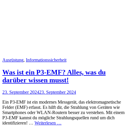
Cat
Ausrüstung
,
Informationssicherheit
Links
Was ist ein P3-EMF? Alles, was du
darüber wissen musst!
Posted
23. September 2024
23. September 2024
on
Ein P3-EMF ist ein modernes Messgerät, das elektromagnetische
Felder (EMF) erfasst. Es hilft dir, die Strahlung von Geräten wie
Smartphones oder WLAN-Routern besser zu verstehen. Mit einem
P3-EMF kannst du mögliche Strahlungsquellen rund um dich
Was
identifizieren! …
Weiterlesen …
ist