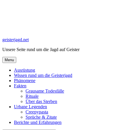
Skip
to
content
geisterjagd.net
Unsere Seite rund um die Jagd auf Geister
Menu
Ausrüstung
Wissen rund um die Geisterjagd
Phänomene
Fakten
Grausame Todesfälle
Rituale
Über das Sterben
Urbane Legenden
Creepypasta
Sprüche & Zitate
Berichte und Erfahrungen