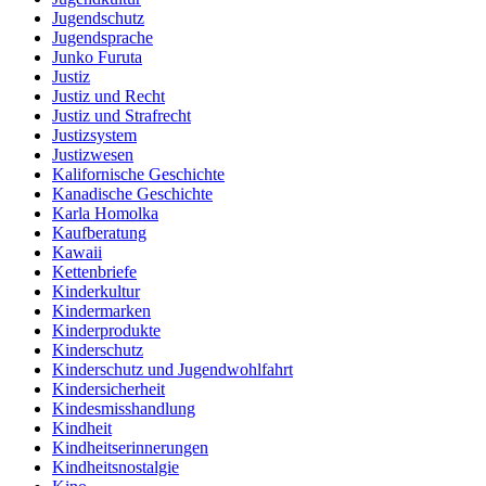
Jugendschutz
Jugendsprache
Junko Furuta
Justiz
Justiz und Recht
Justiz und Strafrecht
Justizsystem
Justizwesen
Kalifornische Geschichte
Kanadische Geschichte
Karla Homolka
Kaufberatung
Kawaii
Kettenbriefe
Kinderkultur
Kindermarken
Kinderprodukte
Kinderschutz
Kinderschutz und Jugendwohlfahrt
Kindersicherheit
Kindesmisshandlung
Kindheit
Kindheitserinnerungen
Kindheitsnostalgie