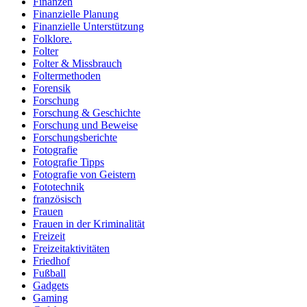
Finanzen
Finanzielle Planung
Finanzielle Unterstützung
Folklore.
Folter
Folter & Missbrauch
Foltermethoden
Forensik
Forschung
Forschung & Geschichte
Forschung und Beweise
Forschungsberichte
Fotografie
Fotografie Tipps
Fotografie von Geistern
Fototechnik
französisch
Frauen
Frauen in der Kriminalität
Freizeit
Freizeitaktivitäten
Friedhof
Fußball
Gadgets
Gaming