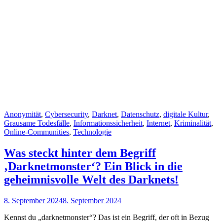
Cat
Anonymität
,
Cybersecurity
,
Darknet
,
Datenschutz
,
digitale Kultur
,
Links
Grausame Todesfälle
,
Informationssicherheit
,
Internet
,
Kriminalität
,
Online-Communities
,
Technologie
Was steckt hinter dem Begriff
‚Darknetmonster‘? Ein Blick in die
geheimnisvolle Welt des Darknets!
Posted
8. September 2024
8. September 2024
on
Kennst du „darknetmonster“? Das ist ein Begriff, der oft in Bezug