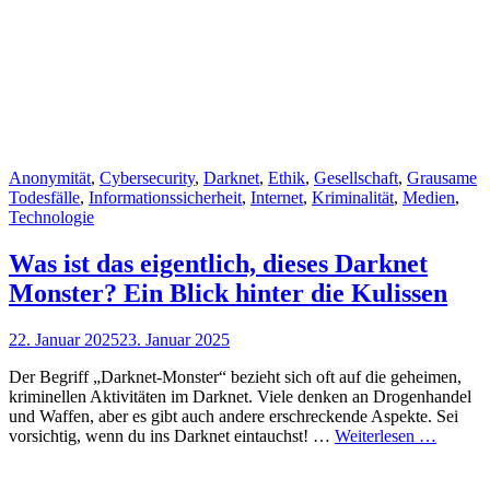
Cat
Anonymität
,
Cybersecurity
,
Darknet
,
Ethik
,
Gesellschaft
,
Grausame
Links
Todesfälle
,
Informationssicherheit
,
Internet
,
Kriminalität
,
Medien
,
Technologie
Was ist das eigentlich, dieses Darknet
Monster? Ein Blick hinter die Kulissen
Posted
22. Januar 2025
23. Januar 2025
on
Der Begriff „Darknet-Monster“ bezieht sich oft auf die geheimen,
kriminellen Aktivitäten im Darknet. Viele denken an Drogenhandel
und Waffen, aber es gibt auch andere erschreckende Aspekte. Sei
Was
vorsichtig, wenn du ins Darknet eintauchst! …
Weiterlesen …
ist
das