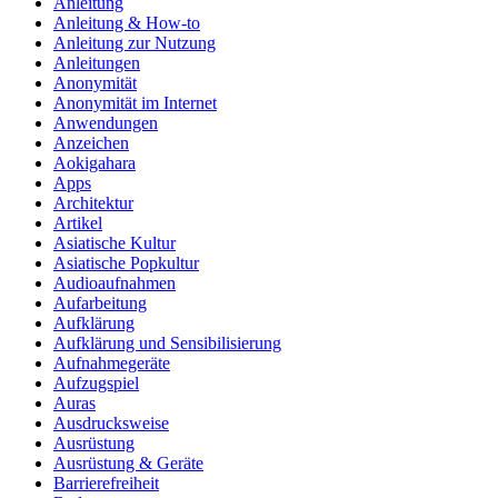
Anleitung
Anleitung & How‑to
Anleitung zur Nutzung
Anleitungen
Anonymität
Anonymität im Internet
Anwendungen
Anzeichen
Aokigahara
Apps
Architektur
Artikel
Asiatische Kultur
Asiatische Popkultur
Audioaufnahmen
Aufarbeitung
Aufklärung
Aufklärung und Sensibilisierung
Aufnahmegeräte
Aufzugspiel
Auras
Ausdrucksweise
Ausrüstung
Ausrüstung & Geräte
Barrierefreiheit