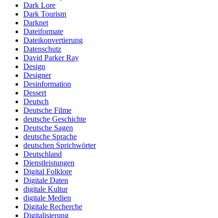
Dark Lore
Dark Tourism
Darknet
Dateiformate
Dateikonvertierung
Datenschutz
David Parker Ray
Design
Designer
Desinformation
Dessert
Deutsch
Deutsche Filme
deutsche Geschichte
Deutsche Sagen
deutsche Sprache
deutschen Sprichwörter
Deutschland
Dienstleistungen
Digital Folklore
Digitale Daten
digitale Kultur
digitale Medien
Digitale Recherche
Digitalisierung