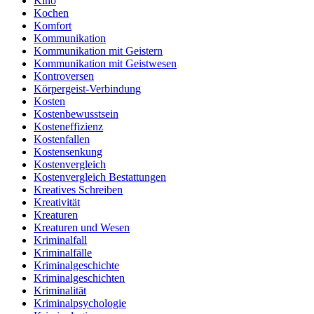
Kino
Kochen
Komfort
Kommunikation
Kommunikation mit Geistern
Kommunikation mit Geistwesen
Kontroversen
Körpergeist-Verbindung
Kosten
Kostenbewusstsein
Kosteneffizienz
Kostenfallen
Kostensenkung
Kostenvergleich
Kostenvergleich Bestattungen
Kreatives Schreiben
Kreativität
Kreaturen
Kreaturen und Wesen
Kriminalfall
Kriminalfälle
Kriminalgeschichte
Kriminalgeschichten
Kriminalität
Kriminalpsychologie