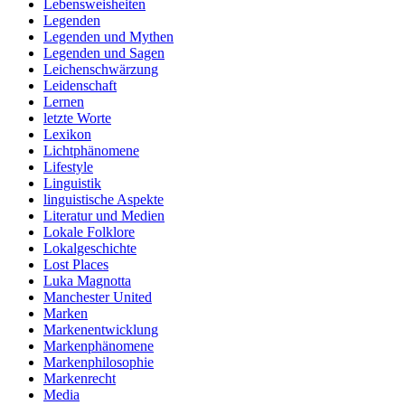
Lebensweisheiten
Legenden
Legenden und Mythen
Legenden und Sagen
Leichenschwärzung
Leidenschaft
Lernen
letzte Worte
Lexikon
Lichtphänomene
Lifestyle
Linguistik
linguistische Aspekte
Literatur und Medien
Lokale Folklore
Lokalgeschichte
Lost Places
Luka Magnotta
Manchester United
Marken
Markenentwicklung
Markenphänomene
Markenphilosophie
Markenrecht
Media