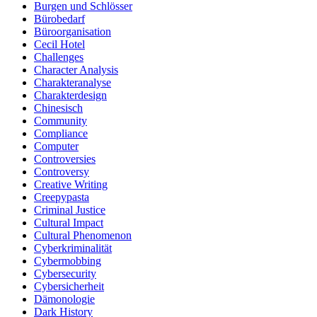
Burgen und Schlösser
Bürobedarf
Büroorganisation
Cecil Hotel
Challenges
Character Analysis
Charakteranalyse
Charakterdesign
Chinesisch
Community
Compliance
Computer
Controversies
Controversy
Creative Writing
Creepypasta
Criminal Justice
Cultural Impact
Cultural Phenomenon
Cyberkriminalität
Cybermobbing
Cybersecurity
Cybersicherheit
Dämonologie
Dark History