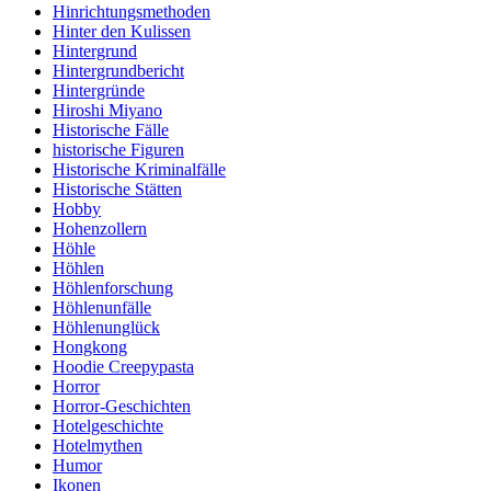
Hinrichtungsmethoden
Hinter den Kulissen
Hintergrund
Hintergrundbericht
Hintergründe
Hiroshi Miyano
Historische Fälle
historische Figuren
Historische Kriminalfälle
Historische Stätten
Hobby
Hohenzollern
Höhle
Höhlen
Höhlenforschung
Höhlenunfälle
Höhlenunglück
Hongkong
Hoodie Creepypasta
Horror
Horror-Geschichten
Hotelgeschichte
Hotelmythen
Humor
Ikonen