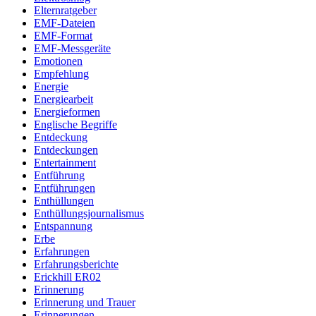
Elternratgeber
EMF-Dateien
EMF-Format
EMF-Messgeräte
Emotionen
Empfehlung
Energie
Energiearbeit
Energieformen
Englische Begriffe
Entdeckung
Entdeckungen
Entertainment
Entführung
Entführungen
Enthüllungen
Enthüllungsjournalismus
Entspannung
Erbe
Erfahrungen
Erfahrungsberichte
Erickhill ER02
Erinnerung
Erinnerung und Trauer
Erinnerungen