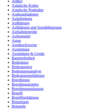
Artikel
Asiatische Kultur
Asiatische Popkultur
Audioaufnahmen
Aufarbeitung
Aufklärung
Aufklärung und Sensibilisierung
Aufnahmegeräte
Aufzugspiel
Auras
Ausdrucksweise
Ausrüstung
Ausrüstung & Geräte
Barrierefreiheit
Bedeutung
Bedeutungen
Bedeutungsanalyse
Bedeutungserklärung
Beerdigung
Beerdigungsarten
Beerdigungsplanung
Begriff
Begriffserklärung
Beisetzung
Beispiele