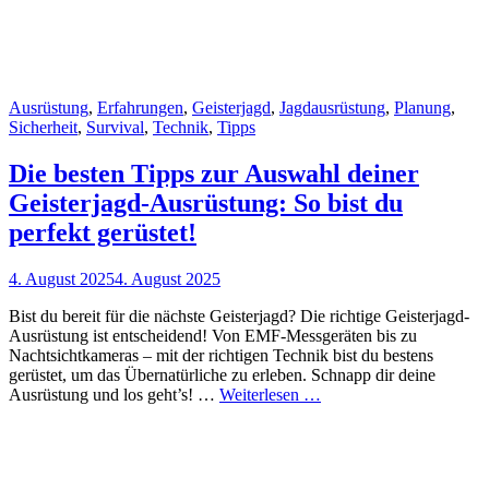
Cat
Ausrüstung
,
Erfahrungen
,
Geisterjagd
,
Jagdausrüstung
,
Planung
,
Links
Sicherheit
,
Survival
,
Technik
,
Tipps
Die besten Tipps zur Auswahl deiner
Geisterjagd-Ausrüstung: So bist du
perfekt gerüstet!
Posted
4. August 2025
4. August 2025
on
Bist du bereit für die nächste Geisterjagd? Die richtige Geisterjagd-
Ausrüstung ist entscheidend! Von EMF-Messgeräten bis zu
Nachtsichtkameras – mit der richtigen Technik bist du bestens
gerüstet, um das Übernatürliche zu erleben. Schnapp dir deine
Die
Ausrüstung und los geht’s! …
Weiterlesen …
besten
Tipps
zur
Auswahl