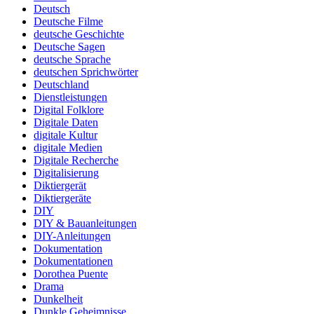
Deutsch
Deutsche Filme
deutsche Geschichte
Deutsche Sagen
deutsche Sprache
deutschen Sprichwörter
Deutschland
Dienstleistungen
Digital Folklore
Digitale Daten
digitale Kultur
digitale Medien
Digitale Recherche
Digitalisierung
Diktiergerät
Diktiergeräte
DIY
DIY & Bauanleitungen
DIY-Anleitungen
Dokumentation
Dokumentationen
Dorothea Puente
Drama
Dunkelheit
Dunkle Geheimnisse