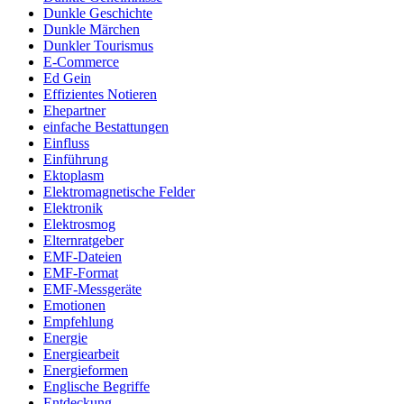
Dunkle Geschichte
Dunkle Märchen
Dunkler Tourismus
E-Commerce
Ed Gein
Effizientes Notieren
Ehepartner
einfache Bestattungen
Einfluss
Einführung
Ektoplasm
Elektromagnetische Felder
Elektronik
Elektrosmog
Elternratgeber
EMF-Dateien
EMF-Format
EMF-Messgeräte
Emotionen
Empfehlung
Energie
Energiearbeit
Energieformen
Englische Begriffe
Entdeckung