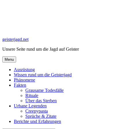
Skip
to
content
geisterjagd.net
Unsere Seite rund um die Jagd auf Geister
Menu
Ausrüstung
Wissen rund um die Geisterjagd
Phänomene
Fakten
Grausame Todesfälle
Rituale
Über das Sterben
Urbane Legenden
Creepypasta
Sprüche & Zitate
Berichte und Erfahrungen