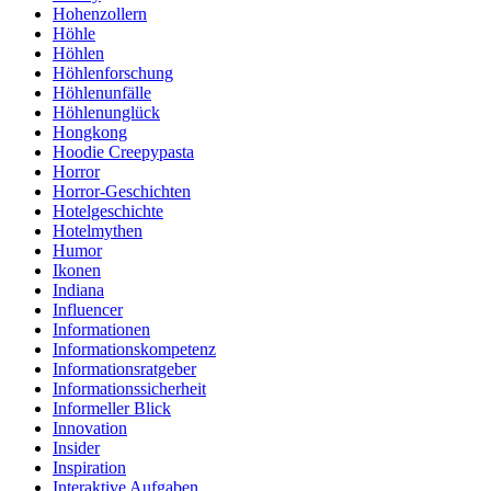
Hohenzollern
Höhle
Höhlen
Höhlenforschung
Höhlenunfälle
Höhlenunglück
Hongkong
Hoodie Creepypasta
Horror
Horror-Geschichten
Hotelgeschichte
Hotelmythen
Humor
Ikonen
Indiana
Influencer
Informationen
Informationskompetenz
Informationsratgeber
Informationssicherheit
Informeller Blick
Innovation
Insider
Inspiration
Interaktive Aufgaben