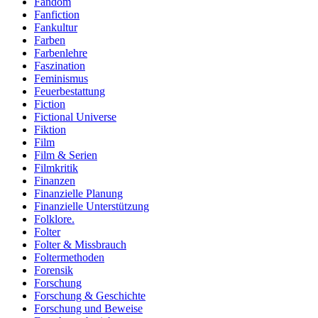
Fandom
Fanfiction
Fankultur
Farben
Farbenlehre
Faszination
Feminismus
Feuerbestattung
Fiction
Fictional Universe
Fiktion
Film
Film & Serien
Filmkritik
Finanzen
Finanzielle Planung
Finanzielle Unterstützung
Folklore.
Folter
Folter & Missbrauch
Foltermethoden
Forensik
Forschung
Forschung & Geschichte
Forschung und Beweise