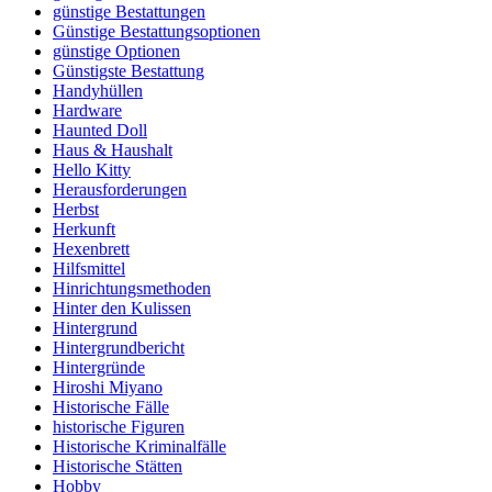
günstige Bestattungen
Günstige Bestattungsoptionen
günstige Optionen
Günstigste Bestattung
Handyhüllen
Hardware
Haunted Doll
Haus & Haushalt
Hello Kitty
Herausforderungen
Herbst
Herkunft
Hexenbrett
Hilfsmittel
Hinrichtungsmethoden
Hinter den Kulissen
Hintergrund
Hintergrundbericht
Hintergründe
Hiroshi Miyano
Historische Fälle
historische Figuren
Historische Kriminalfälle
Historische Stätten
Hobby