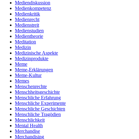
Mediendiskussion
Medienkompetenz
Medienkritik
Medienrecht
Medienstreit
Medienstudien
Medientheorie
Meditation
Medizin
Medizinische Aspekte
Medizinprodukte
Meme
Meme-Erklärungen
Meme-Kultur
Memes
Menschenrechte
Menschheitsgeschichte
Menschliche Erfahrung
Menschliche Experimente
Menschliche Geschichten
Menschliche Tragödien
Menschlichkeit
Mental Health
Merchandise
Merchandising