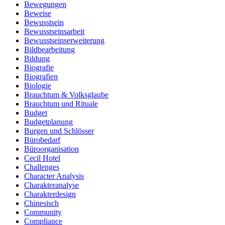
Bewegungen
Beweise
Bewusstsein
Bewusstseinsarbeit
Bewusstseinserweiterung
Bildbearbeitung
Bildung
Biografie
Biografien
Biologie
Brauchtum & Volksglaube
Brauchtum und Rituale
Budget
Budgetplanung
Burgen und Schlösser
Bürobedarf
Büroorganisation
Cecil Hotel
Challenges
Character Analysis
Charakteranalyse
Charakterdesign
Chinesisch
Community
Compliance