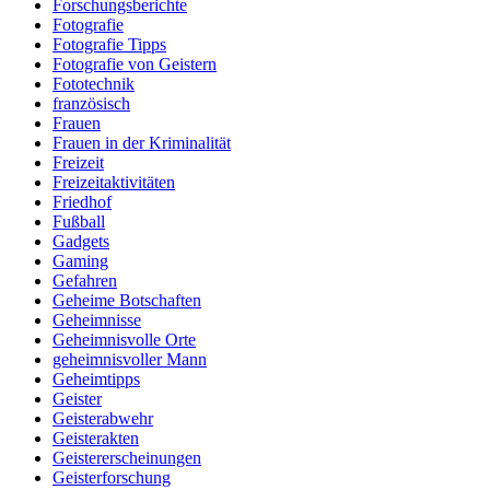
Forschungsberichte
Fotografie
Fotografie Tipps
Fotografie von Geistern
Fototechnik
französisch
Frauen
Frauen in der Kriminalität
Freizeit
Freizeitaktivitäten
Friedhof
Fußball
Gadgets
Gaming
Gefahren
Geheime Botschaften
Geheimnisse
Geheimnisvolle Orte
geheimnisvoller Mann
Geheimtipps
Geister
Geisterabwehr
Geisterakten
Geistererscheinungen
Geisterforschung