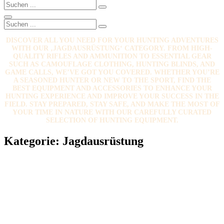
Search
Search
for:
Search
Search
Search
for:
DISCOVER ALL YOU NEED FOR YOUR HUNTING ADVENTURES
WITH OUR ‚JAGDAUSRÜSTUNG‘ CATEGORY. FROM HIGH-
QUALITY RIFLES AND AMMUNITION TO ESSENTIAL GEAR
SUCH AS CAMOUFLAGE CLOTHING, HUNTING BLINDS, AND
GAME CALLS, WE’VE GOT YOU COVERED. WHETHER YOU’RE
A SEASONED HUNTER OR NEW TO THE SPORT, FIND THE
BEST EQUIPMENT AND ACCESSORIES TO ENHANCE YOUR
HUNTING EXPERIENCE AND IMPROVE YOUR SUCCESS IN THE
FIELD. STAY PREPARED, STAY SAFE, AND MAKE THE MOST OF
YOUR TIME IN NATURE WITH OUR CAREFULLY CURATED
SELECTION OF HUNTING EQUIPMENT.
Kategorie:
Jagdausrüstung