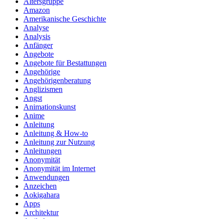
Altersgruppe
Amazon
Amerikanische Geschichte
Analyse
Analysis
Anfänger
Angebote
Angebote für Bestattungen
Angehörige
Angehörigenberatung
Anglizismen
Angst
Animationskunst
Anime
Anleitung
Anleitung & How‑to
Anleitung zur Nutzung
Anleitungen
Anonymität
Anonymität im Internet
Anwendungen
Anzeichen
Aokigahara
Apps
Architektur