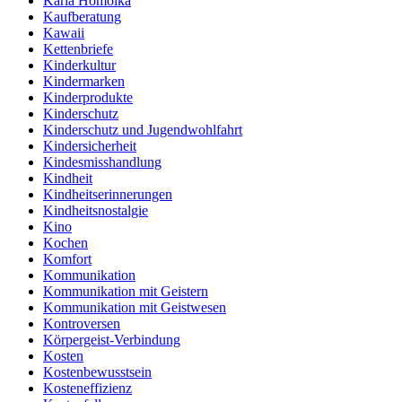
Karla Homolka
Kaufberatung
Kawaii
Kettenbriefe
Kinderkultur
Kindermarken
Kinderprodukte
Kinderschutz
Kinderschutz und Jugendwohlfahrt
Kindersicherheit
Kindesmisshandlung
Kindheit
Kindheitserinnerungen
Kindheitsnostalgie
Kino
Kochen
Komfort
Kommunikation
Kommunikation mit Geistern
Kommunikation mit Geistwesen
Kontroversen
Körpergeist-Verbindung
Kosten
Kostenbewusstsein
Kosteneffizienz