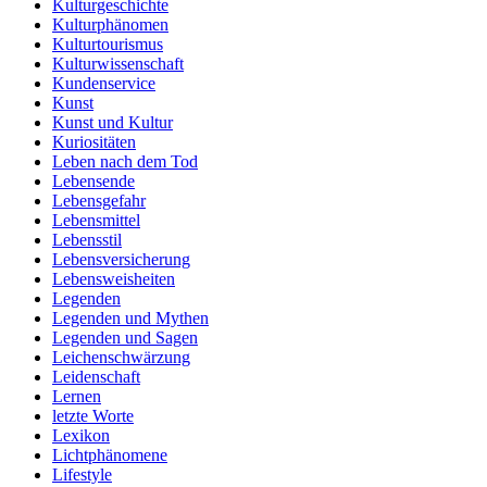
Kulturgeschichte
Kulturphänomen
Kulturtourismus
Kulturwissenschaft
Kundenservice
Kunst
Kunst und Kultur
Kuriositäten
Leben nach dem Tod
Lebensende
Lebensgefahr
Lebensmittel
Lebensstil
Lebensversicherung
Lebensweisheiten
Legenden
Legenden und Mythen
Legenden und Sagen
Leichenschwärzung
Leidenschaft
Lernen
letzte Worte
Lexikon
Lichtphänomene
Lifestyle