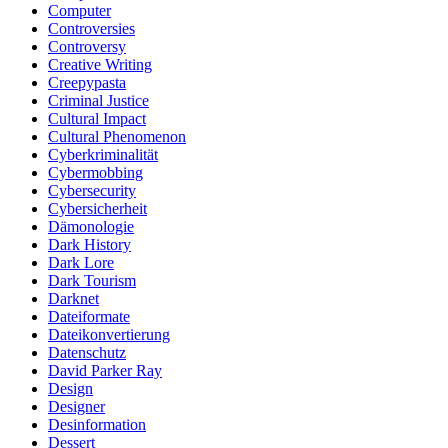
Computer
Controversies
Controversy
Creative Writing
Creepypasta
Criminal Justice
Cultural Impact
Cultural Phenomenon
Cyberkriminalität
Cybermobbing
Cybersecurity
Cybersicherheit
Dämonologie
Dark History
Dark Lore
Dark Tourism
Darknet
Dateiformate
Dateikonvertierung
Datenschutz
David Parker Ray
Design
Designer
Desinformation
Dessert