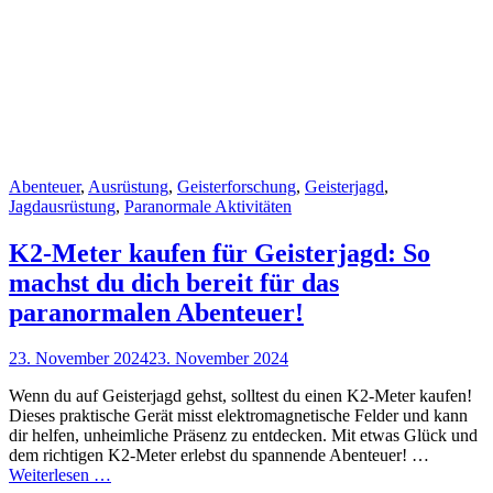
Cat
Abenteuer
,
Ausrüstung
,
Geisterforschung
,
Geisterjagd
,
Links
Jagdausrüstung
,
Paranormale Aktivitäten
K2-Meter kaufen für Geisterjagd: So
machst du dich bereit für das
paranormalen Abenteuer!
Posted
23. November 2024
23. November 2024
on
Wenn du auf Geisterjagd gehst, solltest du einen K2-Meter kaufen!
Dieses praktische Gerät misst elektromagnetische Felder und kann
dir helfen, unheimliche Präsenz zu entdecken. Mit etwas Glück und
dem richtigen K2-Meter erlebst du spannende Abenteuer! …
K2-
Weiterlesen …