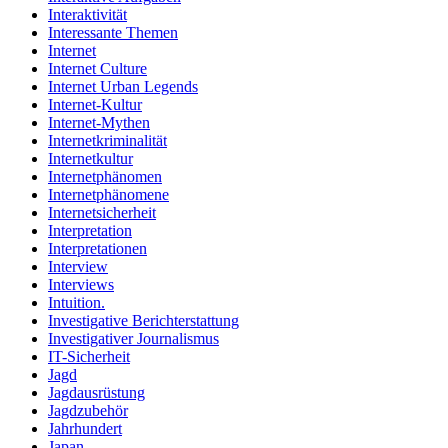
Interaktivität
Interessante Themen
Internet
Internet Culture
Internet Urban Legends
Internet-Kultur
Internet-Mythen
Internetkriminalität
Internetkultur
Internetphänomen
Internetphänomene
Internetsicherheit
Interpretation
Interpretationen
Interview
Interviews
Intuition.
Investigative Berichterstattung
Investigativer Journalismus
IT-Sicherheit
Jagd
Jagdausrüstung
Jagdzubehör
Jahrhundert
Japan