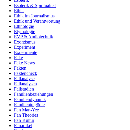
Esoterik
Esoterik & Spiritualität
Ethik
Ethik im Journalismus
Ethik und Verantwortung
Ethnologie
Etymologie
EVP & Audiotechnik
Exorzismus
Experiment
Experimente
Fake
Fake News
Fakten
Faktencheck
Fallanalyse
Fallanalysen
Fallstudien
Familienbeziehungen
Familiendynamik
Familientragödie
Fan Man-Yee
Fan Theories
Fan-Kultur
Fanartikel