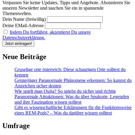
Verpassen Sie keine Updates, Tipps und Angebote. Abonnieren Sie
Tipps
unseren Newsletter und tauchen Sie ein in spannende
und
Themenwelten.
Tricks
Dein Name (freiwillig)
für
die
Deine EMail-Adresse
Nacht!
Indem Du fortfährst, akzeptierst Du unsere
Datenschutzerklärung.
Neue Beiträge
Gruselige orte österreich: Diese schaurigen Orte solltest du
kennen
Geisterjäger Paranormale Phänomene erkennen: So kannst du
Anzeichen sicher deuten
Wie spielt man Ouija? So spielst du sicher und richtig
Paranormale Attraktionen: Was du über Spukorte, Legenden
und ihre Faszination wissen solltest
Gibt es wissenschaftliche Erklärungen für die Funktionsweise
eines REM-Pods? – Was du darüber wissen solltest
Umfrage