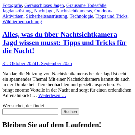
Meter
Cat
Fotografie
,
Geräuschloses Jagen
,
Grausame Todesfälle
,
kaufen
Links
Jagdausrüstung
,
Nachtjagd
,
Nachtsichtkameras
,
Outdoor-
für
Aktivitäten
,
Sicherheitsausrüstung
,
Technologie
,
Tipps und Tricks
,
Geisterjagd:
Wildtierbeobachtung
So
machst
du
Alles, was du über Nachtsichtkamera
dich
Jagd wissen musst: Tipps und Tricks für
bereit
für
die Nacht!
das
paranormalen
Posted
31. Oktober 2024
1. September 2025
Abenteuer!
on
Na klar, die Nutzung von Nachtsichtkameras bei der Jagd ist echt
ein spannendes Thema! Mit einer Nachsichtkamera kannst du auch
in der Dunkelheit Tiere beobachten und gezielt ansprechen. Es
bringt enorme Vorteile in der Nacht und sorgt für einen ordentlichen
Alles,
Adrenalinkick! …
Weiterlesen …
was
Wer suchet, der findet ...
du
über
Suchen
Nachtsichtkamera
Jagd
Bleiben Sie auf dem Laufenden!
wissen
musst: