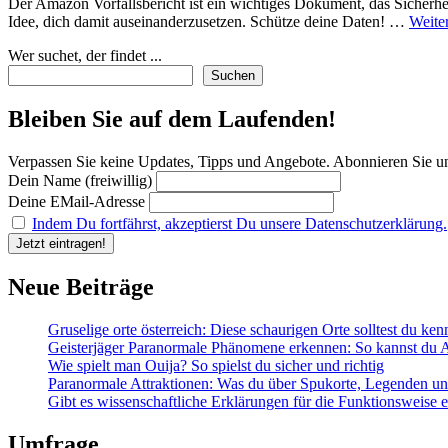
Der Amazon Vorfallsbericht ist ein wichtiges Dokument, das Sicherhe
Idee, dich damit auseinanderzusetzen. Schütze deine Daten! …
Weite
Wer suchet, der findet ...
Suchen
Bleiben Sie auf dem Laufenden!
Verpassen Sie keine Updates, Tipps und Angebote. Abonnieren Sie u
Dein Name (freiwillig)
Deine EMail-Adresse
Indem Du fortfährst, akzeptierst Du unsere Datenschutzerklärung.
Neue Beiträge
Gruselige orte österreich: Diese schaurigen Orte solltest du ke
Geisterjäger Paranormale Phänomene erkennen: So kannst du A
Wie spielt man Ouija? So spielst du sicher und richtig
Paranormale Attraktionen: Was du über Spukorte, Legenden und 
Gibt es wissenschaftliche Erklärungen für die Funktionsweise
Umfrage