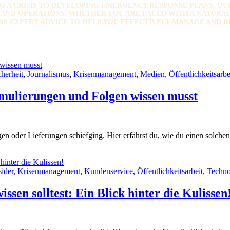
A CRISIS TO DEVELOPING EMERGENCY RESPONSE PLANS, OUR 
ND OPERATIONS. WHETHER YOU ARE FACED WITH A NATURAL D
RS EXPERT ADVICE TO HELP YOU EFFECTIVELY MANAGE AND R
cherheit
,
Journalismus
,
Krisenmanagement
,
Medien
,
Öffentlichkeitsarbe
mulierungen und Folgen wissen musst
en oder Lieferungen schiefging. Hier erfährst du, wie du einen solchen
sider
,
Krisenmanagement
,
Kundenservice
,
Öffentlichkeitsarbeit
,
Techno
sen solltest: Ein Blick hinter die Kulissen