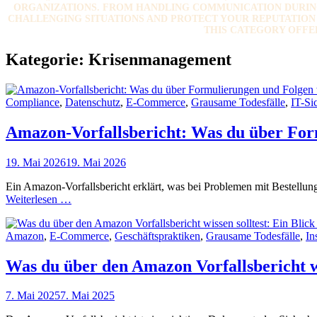
ORGANIZATIONS. FROM HANDLING COMMUNICATION DURING 
CHALLENGING SITUATIONS AND PROTECT YOUR REPUTATION A
THIS CATEGORY OFFE
Kategorie:
Krisenmanagement
Cat
Compliance
,
Datenschutz
,
E-Commerce
,
Grausame Todesfälle
,
IT-Si
Links
Amazon-Vorfallsbericht: Was du über For
Posted
19. Mai 2026
19. Mai 2026
on
Ein Amazon-Vorfallsbericht erklärt, was bei Problemen mit Bestellung
Amazon-
Weiterlesen …
Vorfallsbericht:
Was
Cat
Amazon
,
E-Commerce
,
Geschäftspraktiken
,
Grausame Todesfälle
,
In
du
Links
über
Formulierungen
Was du über den Amazon Vorfallsbericht wis
und
Folgen
Posted
7. Mai 2025
7. Mai 2025
wissen
on
musst