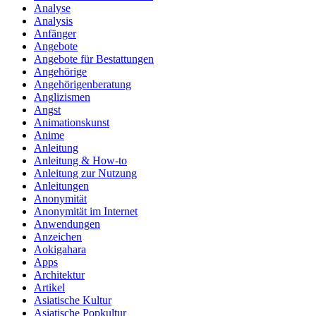
Analyse
Analysis
Anfänger
Angebote
Angebote für Bestattungen
Angehörige
Angehörigenberatung
Anglizismen
Angst
Animationskunst
Anime
Anleitung
Anleitung & How‑to
Anleitung zur Nutzung
Anleitungen
Anonymität
Anonymität im Internet
Anwendungen
Anzeichen
Aokigahara
Apps
Architektur
Artikel
Asiatische Kultur
Asiatische Popkultur