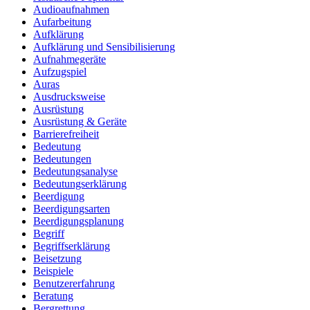
Audioaufnahmen
Aufarbeitung
Aufklärung
Aufklärung und Sensibilisierung
Aufnahmegeräte
Aufzugspiel
Auras
Ausdrucksweise
Ausrüstung
Ausrüstung & Geräte
Barrierefreiheit
Bedeutung
Bedeutungen
Bedeutungsanalyse
Bedeutungserklärung
Beerdigung
Beerdigungsarten
Beerdigungsplanung
Begriff
Begriffserklärung
Beisetzung
Beispiele
Benutzererfahrung
Beratung
Bergrettung