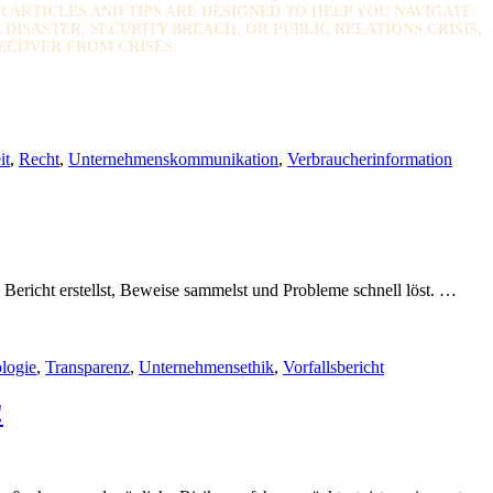
ARTICLES AND TIPS ARE DESIGNED TO HELP YOU NAVIGATE
ISASTER, SECURITY BREACH, OR PUBLIC RELATIONS CRISIS,
ECOVER FROM CRISES.
it
,
Recht
,
Unternehmenskommunikation
,
Verbraucherinformation
 Bericht erstellst, Beweise sammelst und Probleme schnell löst. …
logie
,
Transparenz
,
Unternehmensethik
,
Vorfallsbericht
!