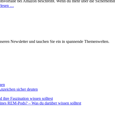
itsvorfälle bei Amazon beschreibt. Wenn du mehr über die Sicherheits
Was
rlesen …
du
über
den
Amazon
Vorfallsbericht
wissen
solltest:
nseren Newsletter und tauchen Sie ein in spannende Themenwelten.
Ein
Blick
hinter
die
Kulissen!
nnen
nzeichen sicher deuten
ihre Faszination wissen solltest
 eines REM-Pods? – Was du darüber wissen solltest