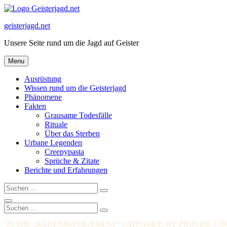
Skip
to
geisterjagd.net
content
Unsere Seite rund um die Jagd auf Geister
Menu
Ausrüstung
Wissen rund um die Geisterjagd
Phänomene
Fakten
Grausame Todesfälle
Rituale
Über das Sterben
Urbane Legenden
Creepypasta
Sprüche & Zitate
Berichte und Erfahrungen
Search
Search
for:
Search
Search
Search
for:
IN THE „KRISENMANAGEMENT“ CATEGORY, WE PROVIDE COM