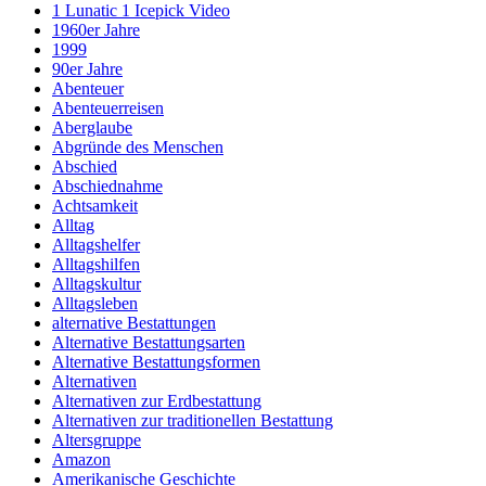
1 Lunatic 1 Icepick Video
1960er Jahre
1999
90er Jahre
Abenteuer
Abenteuerreisen
Aberglaube
Abgründe des Menschen
Abschied
Abschiednahme
Achtsamkeit
Alltag
Alltagshelfer
Alltagshilfen
Alltagskultur
Alltagsleben
alternative Bestattungen
Alternative Bestattungsarten
Alternative Bestattungsformen
Alternativen
Alternativen zur Erdbestattung
Alternativen zur traditionellen Bestattung
Altersgruppe
Amazon
Amerikanische Geschichte