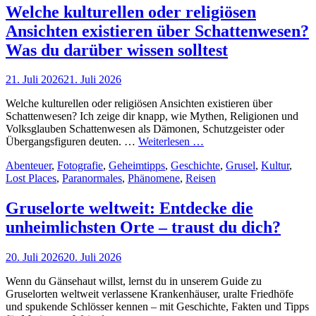
kennen
Welche kulturellen oder religiösen
solltest
Ansichten existieren über Schattenwesen?
Was du darüber wissen solltest
Posted
21. Juli 2026
21. Juli 2026
on
Welche kulturellen oder religiösen Ansichten existieren über
Schattenwesen? Ich zeige dir knapp, wie Mythen, Religionen und
Volksglauben Schattenwesen als Dämonen, Schutzgeister oder
Welche
Übergangsfiguren deuten. …
Weiterlesen …
kulturellen
Cat
Abenteuer
,
Fotografie
,
Geheimtipps
,
Geschichte
,
Grusel
,
Kultur
,
oder
Links
Lost Places
,
Paranormales
,
Phänomene
,
Reisen
religiösen
Ansichten
existieren
Gruselorte weltweit: Entdecke die
über
unheimlichsten Orte – traust du dich?
Schattenwesen?
Was
du
Posted
20. Juli 2026
20. Juli 2026
darüber
on
wissen
Wenn du Gänsehaut willst, lernst du in unserem Guide zu
solltest
Gruselorten weltweit verlassene Krankenhäuser, uralte Friedhöfe
und spukende Schlösser kennen – mit Geschichte, Fakten und Tipps