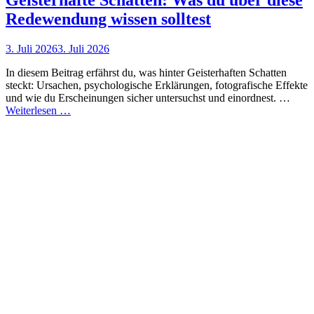
Redewendung wissen solltest
Posted
3. Juli 2026
3. Juli 2026
on
In diesem Beitrag erfährst du, was hinter Geisterhaften Schatten
steckt: Ursachen, psychologische Erklärungen, fotografische Effekte
und wie du Erscheinungen sicher untersuchst und einordnest. …
Geisterhafte
Weiterlesen …
Schatten:
Was
du
über
diese
Redewendung
wissen
solltest