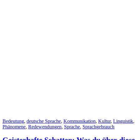
Cat
Bedeutung
,
deutsche Sprache
,
Kommunikation
,
Kultur
,
Linguistik
,
Links
Phänomene
,
Redewendungen
,
Sprache
,
Sprachgebrauch
Geisterhafte Schatten: Was du über diese