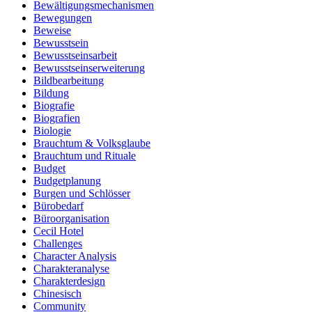
Bewältigungsmechanismen
Bewegungen
Beweise
Bewusstsein
Bewusstseinsarbeit
Bewusstseinserweiterung
Bildbearbeitung
Bildung
Biografie
Biografien
Biologie
Brauchtum & Volksglaube
Brauchtum und Rituale
Budget
Budgetplanung
Burgen und Schlösser
Bürobedarf
Büroorganisation
Cecil Hotel
Challenges
Character Analysis
Charakteranalyse
Charakterdesign
Chinesisch
Community