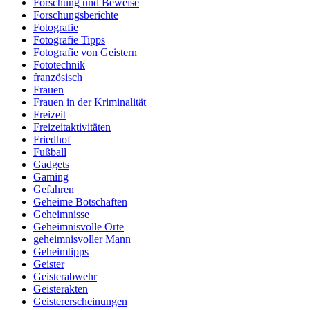
Forschung und Beweise
Forschungsberichte
Fotografie
Fotografie Tipps
Fotografie von Geistern
Fototechnik
französisch
Frauen
Frauen in der Kriminalität
Freizeit
Freizeitaktivitäten
Friedhof
Fußball
Gadgets
Gaming
Gefahren
Geheime Botschaften
Geheimnisse
Geheimnisvolle Orte
geheimnisvoller Mann
Geheimtipps
Geister
Geisterabwehr
Geisterakten
Geistererscheinungen