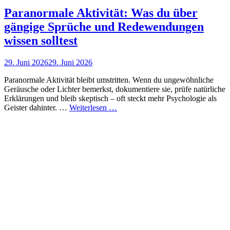
Paranormale Aktivität: Was du über
gängige Sprüche und Redewendungen
wissen solltest
Posted
29. Juni 2026
29. Juni 2026
on
Paranormale Aktivität bleibt umstritten. Wenn du ungewöhnliche
Geräusche oder Lichter bemerkst, dokumentiere sie, prüfe natürliche
Erklärungen und bleib skeptisch – oft steckt mehr Psychologie als
Paranormale
Geister dahinter. …
Weiterlesen …
Aktivität:
Was
du
über
gängige
Sprüche
und
Redewendungen
wissen
solltest