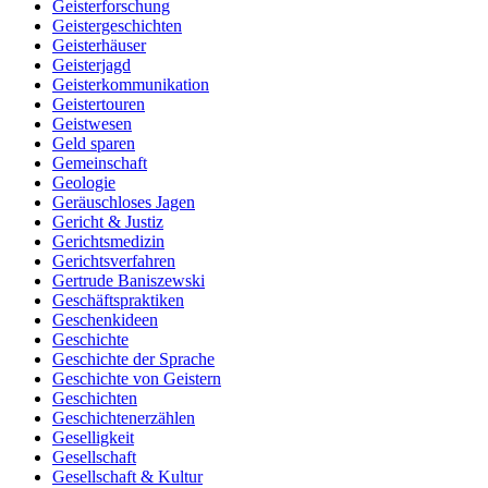
Geisterforschung
Geistergeschichten
Geisterhäuser
Geisterjagd
Geisterkommunikation
Geistertouren
Geistwesen
Geld sparen
Gemeinschaft
Geologie
Geräuschloses Jagen
Gericht & Justiz
Gerichtsmedizin
Gerichtsverfahren
Gertrude Baniszewski
Geschäftspraktiken
Geschenkideen
Geschichte
Geschichte der Sprache
Geschichte von Geistern
Geschichten
Geschichtenerzählen
Geselligkeit
Gesellschaft
Gesellschaft & Kultur