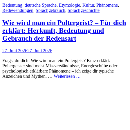
Cat
Bedeutung
,
deutsche Sprache
,
Etymologie
,
Kultur
,
Phänomene
,
Links
Redewendungen
,
Sprachgebrauch
,
Sprachgeschichte
Wie wird man ein Poltergeist? – Für dich
erklärt: Herkunft, Bedeutung und
Gebrauch der Redensart
Posted
27. Juni 2026
27. Juni 2026
on
Fragst du dich: Wie wird man ein Poltergeist? Kurz erklärt:
Poltergeister sind meist Missverständnisse, Energieschübe oder
psychologisch erklärbare Phänomene – ich zeige dir typische
Wie
Anzeichen und Mythen. …
Weiterlesen …
wird
man
ein
Poltergeist?
–
Für
dich
erklärt:
Herkunft,
Bedeutung