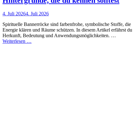
Hintergründe, die du kennen solltest
Posted
4. Juli 2026
4. Juli 2026
on
Spirituelle Bannerröcke sind farbenfrohe, symbolische Stoffe, die
Energie klären und Räume schützen. In diesem Artikel erfährst du
Herkunft, Bedeutung und Anwendungsmöglichkeiten. …
Spirituelle
Weiterlesen …
Bannerröcke:
Sprüche
und
Hintergründe,
die
du
kennen
solltest