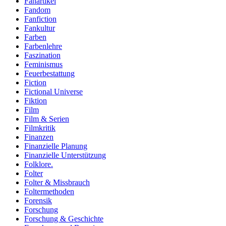
Fanartikel
Fandom
Fanfiction
Fankultur
Farben
Farbenlehre
Faszination
Feminismus
Feuerbestattung
Fiction
Fictional Universe
Fiktion
Film
Film & Serien
Filmkritik
Finanzen
Finanzielle Planung
Finanzielle Unterstützung
Folklore.
Folter
Folter & Missbrauch
Foltermethoden
Forensik
Forschung
Forschung & Geschichte