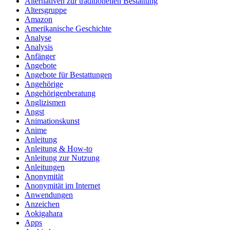
Alternativen zur traditionellen Bestattung
Altersgruppe
Amazon
Amerikanische Geschichte
Analyse
Analysis
Anfänger
Angebote
Angebote für Bestattungen
Angehörige
Angehörigenberatung
Anglizismen
Angst
Animationskunst
Anime
Anleitung
Anleitung & How‑to
Anleitung zur Nutzung
Anleitungen
Anonymität
Anonymität im Internet
Anwendungen
Anzeichen
Aokigahara
Apps