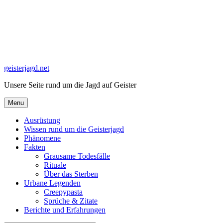
Skip
to
content
geisterjagd.net
Unsere Seite rund um die Jagd auf Geister
Menu
Ausrüstung
Wissen rund um die Geisterjagd
Phänomene
Fakten
Grausame Todesfälle
Rituale
Über das Sterben
Urbane Legenden
Creepypasta
Sprüche & Zitate
Berichte und Erfahrungen