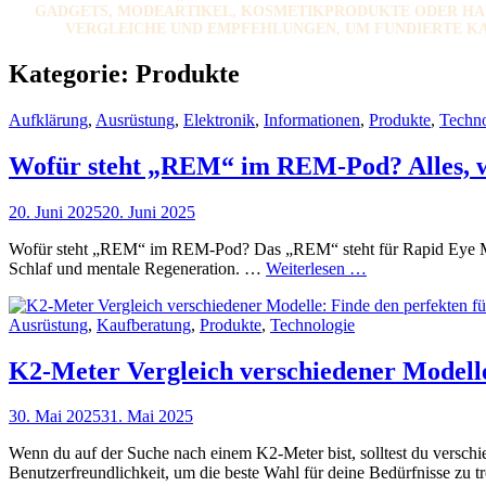
GADGETS, MODEARTIKEL, KOSMETIKPRODUKTE ODER HAU
VERGLEICHE UND EMPFEHLUNGEN, UM FUNDIERTE KAUF
Kategorie:
Produkte
Cat
Aufklärung
,
Ausrüstung
,
Elektronik
,
Informationen
,
Produkte
,
Techno
Links
Wofür steht „REM“ im REM-Pod? Alles, w
Posted
20. Juni 2025
20. Juni 2025
on
Wofür steht „REM“ im REM-Pod? Das „REM“ steht für Rapid Eye Moveme
Wofür
Schlaf und mentale Regeneration. …
Weiterlesen …
steht
„REM“
Cat
Ausrüstung
,
Kaufberatung
,
Produkte
,
Technologie
im
Links
REM-
Pod?
K2-Meter Vergleich verschiedener Modelle
Alles,
was
Posted
30. Mai 2025
31. Mai 2025
du
on
darüber
Wenn du auf der Suche nach einem K2-Meter bist, solltest du verschi
wissen
Benutzerfreundlichkeit, um die beste Wahl für deine Bedürfnisse zu 
musst!