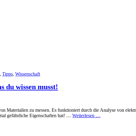
,
Tipps
,
Wissenschaft
as du wissen musst!
von Materialien zu messen. Es funktioniert durch die Analyse von elek
Wie
rial gefährliche Eigenschaften hat! …
Weiterlesen …
funktioniert
ein
K2-