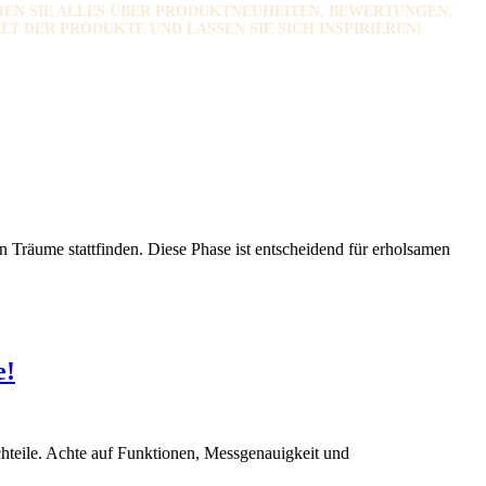
EN SIE ALLES ÜBER PRODUKTNEUHEITEN, BEWERTUNGEN,
T DER PRODUKTE UND LASSEN SIE SICH INSPIRIEREN!
Träume stattfinden. Diese Phase ist entscheidend für erholsamen
e!
chteile. Achte auf Funktionen, Messgenauigkeit und