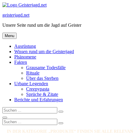
Skip
to
geisterjagd.net
content
Unsere Seite rund um die Jagd auf Geister
Menu
Ausrüstung
Wissen rund um die Geisterjagd
Phänomene
Fakten
Grausame Todesfälle
Rituale
Über das Sterben
Urbane Legenden
Creepypasta
Sprüche & Zitate
Berichte und Erfahrungen
Search
Search
for:
Search
Search
Search
for:
IN DER KATEGORIE „PRODUKTE“ FINDEN SIE ALLE RELEVA