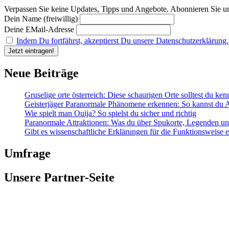
Fall
Verpassen Sie keine Updates, Tipps und Angebote. Abonnieren Sie u
Deutsch
Dein Name (freiwillig)
wissen
musst!
Deine EMail-Adresse
Indem Du fortfährst, akzeptierst Du unsere Datenschutzerklärung.
Neue Beiträge
Gruselige orte österreich: Diese schaurigen Orte solltest du ke
Geisterjäger Paranormale Phänomene erkennen: So kannst du A
Wie spielt man Ouija? So spielst du sicher und richtig
Paranormale Attraktionen: Was du über Spukorte, Legenden und 
Gibt es wissenschaftliche Erklärungen für die Funktionsweise
Umfrage
Unsere Partner-Seite