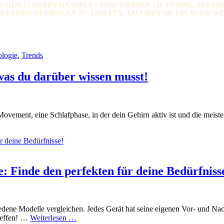
SHALTSWAREN HANDELT – HIER WERDEN SIE FÜNDIG. ERFAHR
ENTSCHEIDUNGEN ZU TREFFEN. TAUCHEN SIE EIN IN DIE WEL
logie
,
Trends
as du darüber wissen musst!
nt, eine Schlafphase, in der dein Gehirn aktiv ist und die meisten 
: Finde den perfekten für deine Bedürfniss
edene Modelle vergleichen. Jedes Gerät hat seine eigenen Vor- und Na
K2-
treffen! …
Weiterlesen …