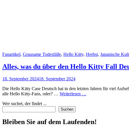
Cat
Fanartikel
,
Grausame Todesfälle
,
Hello Kitty
,
Herbst
,
Japanische Kult
Links
Alles, was du über den Hello Kitty Fall De
Posted
18. September 2024
18. September 2024
on
Die Hello Kitty Case Deutsch hat in den letzten Jahren für viel Aufseh
Alles,
alle Hello Kitty-Fans, oder? …
Weiterlesen …
was
Wer suchet, der findet ...
du
über
Suchen
den
Hello
Bleiben Sie auf dem Laufenden!
Kitty