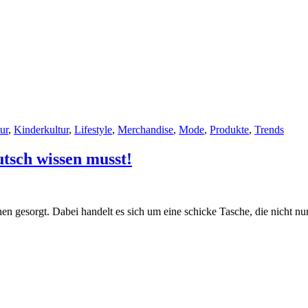
ur
,
Kinderkultur
,
Lifestyle
,
Merchandise
,
Mode
,
Produkte
,
Trends
utsch wissen musst!
en gesorgt. Dabei handelt es sich um eine schicke Tasche, die nicht nur 