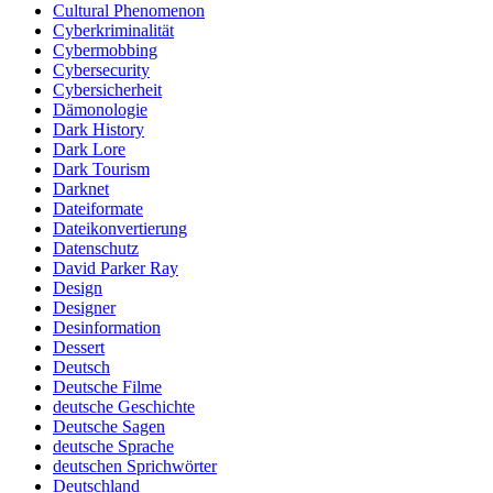
Cultural Phenomenon
Cyberkriminalität
Cybermobbing
Cybersecurity
Cybersicherheit
Dämonologie
Dark History
Dark Lore
Dark Tourism
Darknet
Dateiformate
Dateikonvertierung
Datenschutz
David Parker Ray
Design
Designer
Desinformation
Dessert
Deutsch
Deutsche Filme
deutsche Geschichte
Deutsche Sagen
deutsche Sprache
deutschen Sprichwörter
Deutschland