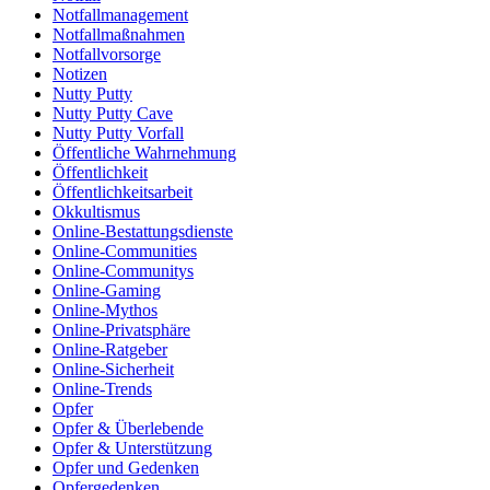
Notfallmanagement
Notfallmaßnahmen
Notfallvorsorge
Notizen
Nutty Putty
Nutty Putty Cave
Nutty Putty Vorfall
Öffentliche Wahrnehmung
Öffentlichkeit
Öffentlichkeitsarbeit
Okkultismus
Online-Bestattungsdienste
Online-Communities
Online-Communitys
Online-Gaming
Online-Mythos
Online-Privatsphäre
Online-Ratgeber
Online-Sicherheit
Online-Trends
Opfer
Opfer & Überlebende
Opfer & Unterstützung
Opfer und Gedenken
Opfergedenken