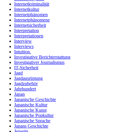
Internetkriminalität
Internetkultur
Internetphänomen
Internetphänomene
Internetsicherheit
Interpretation
Interpretationen
Interview
Interviews
Intuition.
Investigative Berichterstattung
Investigativer Journalismus
IT-Sicherheit
Jagd
Jagdausrüstung
Jagdzubehör
Jahrhundert
Japan
Japanische Geschichte
Japanische Kultur
Japanische Kunst
Japanische Popkultur
Japanische Sprache
Japans Geschichte
Jenseits