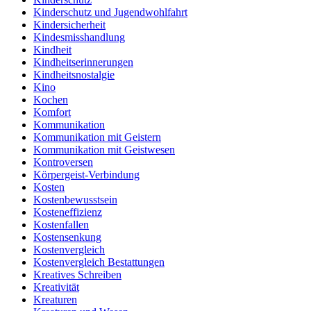
Kinderschutz und Jugendwohlfahrt
Kindersicherheit
Kindesmisshandlung
Kindheit
Kindheitserinnerungen
Kindheitsnostalgie
Kino
Kochen
Komfort
Kommunikation
Kommunikation mit Geistern
Kommunikation mit Geistwesen
Kontroversen
Körpergeist-Verbindung
Kosten
Kostenbewusstsein
Kosteneffizienz
Kostenfallen
Kostensenkung
Kostenvergleich
Kostenvergleich Bestattungen
Kreatives Schreiben
Kreativität
Kreaturen