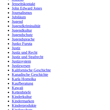
Jenseitskontakt
John Edward Jones
Journalismus
Jubiläum
Jugend
Jugendkriminalität
Jugendkultur
Jugendschutz
Jugendsprache
Junko Furuta
Justiz
Justiz und Recht
Justiz und Strafrecht
Justizsystem
Justizwesen
Kalifornische Geschichte
Kanadische Geschichte
Karla Homolka
Kaufberatung
Kawaii
Kettenbriefe
Kinderkultur
Kindermarken
Kinderprodukte
Kinderschutz