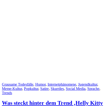
Cat
Grausame Todesfälle
,
Humor
,
Internetphänomene
,
Jugendkultur
,
Links
Meme-Kultur
,
Popkultur
,
Satire
,
Skurriles
,
Social Media
,
Sprache
,
Trends
Was steckt hinter dem Trend ‚Helly Kitty