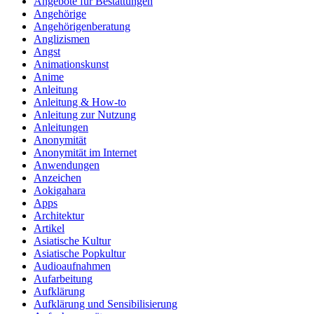
Angebote für Bestattungen
Angehörige
Angehörigenberatung
Anglizismen
Angst
Animationskunst
Anime
Anleitung
Anleitung & How‑to
Anleitung zur Nutzung
Anleitungen
Anonymität
Anonymität im Internet
Anwendungen
Anzeichen
Aokigahara
Apps
Architektur
Artikel
Asiatische Kultur
Asiatische Popkultur
Audioaufnahmen
Aufarbeitung
Aufklärung
Aufklärung und Sensibilisierung