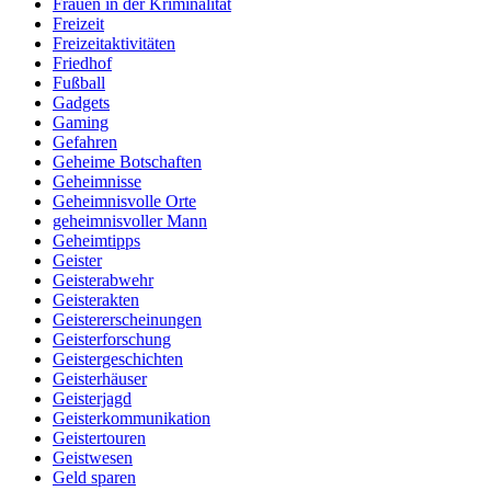
Frauen in der Kriminalität
Freizeit
Freizeitaktivitäten
Friedhof
Fußball
Gadgets
Gaming
Gefahren
Geheime Botschaften
Geheimnisse
Geheimnisvolle Orte
geheimnisvoller Mann
Geheimtipps
Geister
Geisterabwehr
Geisterakten
Geistererscheinungen
Geisterforschung
Geistergeschichten
Geisterhäuser
Geisterjagd
Geisterkommunikation
Geistertouren
Geistwesen
Geld sparen