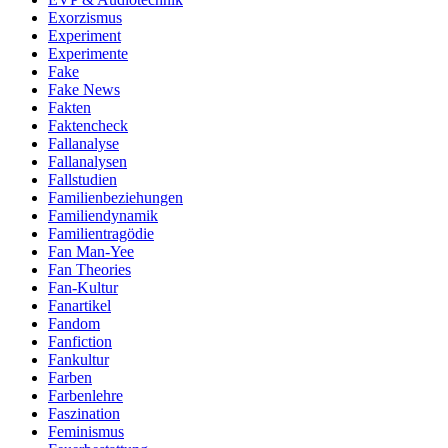
Exorzismus
Experiment
Experimente
Fake
Fake News
Fakten
Faktencheck
Fallanalyse
Fallanalysen
Fallstudien
Familienbeziehungen
Familiendynamik
Familientragödie
Fan Man-Yee
Fan Theories
Fan-Kultur
Fanartikel
Fandom
Fanfiction
Fankultur
Farben
Farbenlehre
Faszination
Feminismus