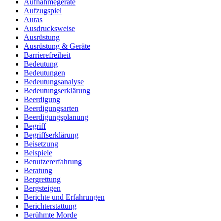
Aufnahmegeräte
Aufzugspiel
Auras
Ausdrucksweise
Ausrüstung
Ausrüstung & Geräte
Barrierefreiheit
Bedeutung
Bedeutungen
Bedeutungsanalyse
Bedeutungserklärung
Beerdigung
Beerdigungsarten
Beerdigungsplanung
Begriff
Begriffserklärung
Beisetzung
Beispiele
Benutzererfahrung
Beratung
Bergrettung
Bergsteigen
Berichte und Erfahrungen
Berichterstattung
Berühmte Morde