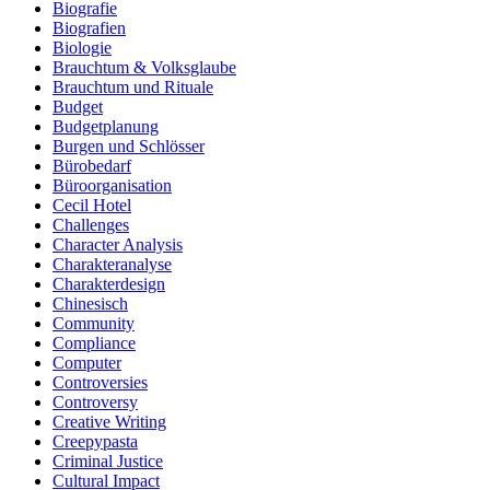
Biografie
Biografien
Biologie
Brauchtum & Volksglaube
Brauchtum und Rituale
Budget
Budgetplanung
Burgen und Schlösser
Bürobedarf
Büroorganisation
Cecil Hotel
Challenges
Character Analysis
Charakteranalyse
Charakterdesign
Chinesisch
Community
Compliance
Computer
Controversies
Controversy
Creative Writing
Creepypasta
Criminal Justice
Cultural Impact