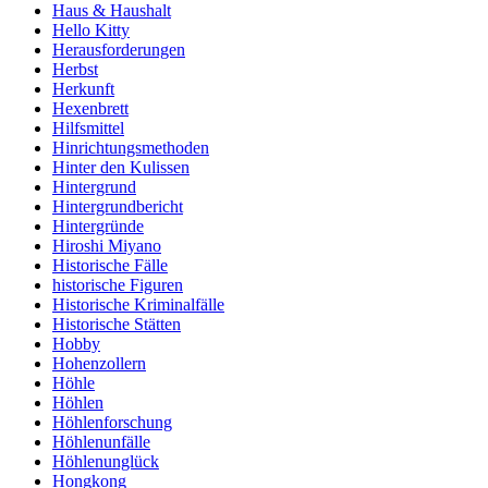
Haus & Haushalt
Hello Kitty
Herausforderungen
Herbst
Herkunft
Hexenbrett
Hilfsmittel
Hinrichtungsmethoden
Hinter den Kulissen
Hintergrund
Hintergrundbericht
Hintergründe
Hiroshi Miyano
Historische Fälle
historische Figuren
Historische Kriminalfälle
Historische Stätten
Hobby
Hohenzollern
Höhle
Höhlen
Höhlenforschung
Höhlenunfälle
Höhlenunglück
Hongkong