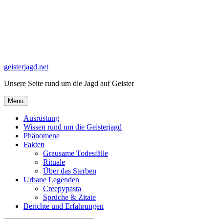
Skip
to
content
geisterjagd.net
Unsere Seite rund um die Jagd auf Geister
Menu
Ausrüstung
Wissen rund um die Geisterjagd
Phänomene
Fakten
Grausame Todesfälle
Rituale
Über das Sterben
Urbane Legenden
Creepypasta
Sprüche & Zitate
Berichte und Erfahrungen