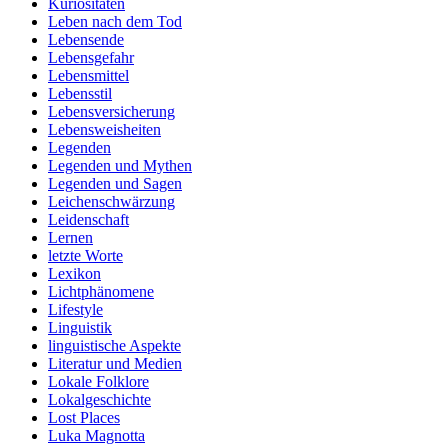
Kuriositäten
Leben nach dem Tod
Lebensende
Lebensgefahr
Lebensmittel
Lebensstil
Lebensversicherung
Lebensweisheiten
Legenden
Legenden und Mythen
Legenden und Sagen
Leichenschwärzung
Leidenschaft
Lernen
letzte Worte
Lexikon
Lichtphänomene
Lifestyle
Linguistik
linguistische Aspekte
Literatur und Medien
Lokale Folklore
Lokalgeschichte
Lost Places
Luka Magnotta