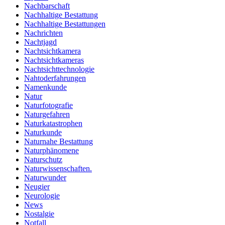
Nachbarschaft
Nachhaltige Bestattung
Nachhaltige Bestattungen
Nachrichten
Nachtjagd
Nachtsichtkamera
Nachtsichtkameras
Nachtsichttechnologie
Nahtoderfahrungen
Namenkunde
Natur
Naturfotografie
Naturgefahren
Naturkatastrophen
Naturkunde
Naturnahe Bestattung
Naturphänomene
Naturschutz
Naturwissenschaften.
Naturwunder
Neugier
Neurologie
News
Nostalgie
Notfall