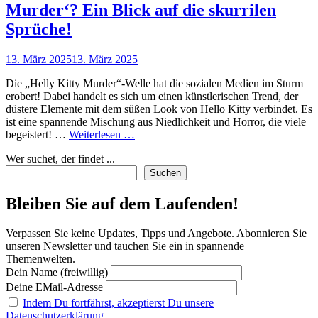
Murder‘? Ein Blick auf die skurrilen
Sprüche!
Posted
13. März 2025
13. März 2025
on
Die „Helly Kitty Murder“-Welle hat die sozialen Medien im Sturm
erobert! Dabei handelt es sich um einen künstlerischen Trend, der
düstere Elemente mit dem süßen Look von Hello Kitty verbindet. Es
ist eine spannende Mischung aus Niedlichkeit und Horror, die viele
Was
begeistert! …
Weiterlesen …
steckt
Wer suchet, der findet ...
hinter
dem
Suchen
Trend
‚Helly
Bleiben Sie auf dem Laufenden!
Kitty
Murder‘?
Verpassen Sie keine Updates, Tipps und Angebote. Abonnieren Sie
Ein
unseren Newsletter und tauchen Sie ein in spannende
Blick
Themenwelten.
auf
Dein Name (freiwillig)
die
skurrilen
Deine EMail-Adresse
Sprüche!
Indem Du fortfährst, akzeptierst Du unsere
Datenschutzerklärung.