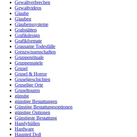
Gewaltverbrechen
Gewaltvideos
Glaube
Glauben
Glaubenssysteme
Grabstätten
Grafikdesign
Grafikformate
Grausame Todesfälle
Grenzwissenschaften
Gruppenrituale
Gruppenspiele
Grusel
Grusel & Horror
Gruselgeschichten
Gruselige Orte
Gruseltouren
günstig
günstige Bestattungen
Günstige Bestattungsoptionen
günstige Optionen
Günstigste Bestattung
Handyhüllen
Hardware
Haunted Doll