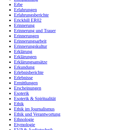
Erbe
Erfahrungen
Erfahrungsberichte
Erickhill ER02
Erinnerung
Erinnerung und Trauer
Erinnerungen
Erinnerungsarbeit
Erinnerungskultur
Erklärung
Erklärungen
Erklärungsansätze
Erkundung
Erlebnisberichte
Erlebnisse
Ermittlungen
Erscheinungen
Esoterik
Esoterik & Spiritualität
Ethik
Ethik im Journalismus
Ethik und Verantwortung
Ethnologie
Etymologie
EVP & Audiotechnik