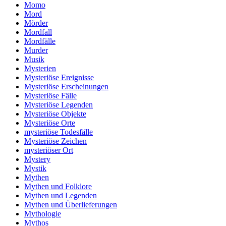
Momo
Mord
Mörder
Mordfall
Mordfälle
Murder
Musik
Mysterien
Mysteriöse Ereignisse
Mysteriöse Erscheinungen
Mysteriöse Fälle
Mysteriöse Legenden
Mysteriöse Objekte
Mysteriöse Orte
mysteriöse Todesfälle
Mysteriöse Zeichen
mysteriöser Ort
Mystery
Mystik
Mythen
Mythen und Folklore
Mythen und Legenden
Mythen und Überlieferungen
Mythologie
Mythos