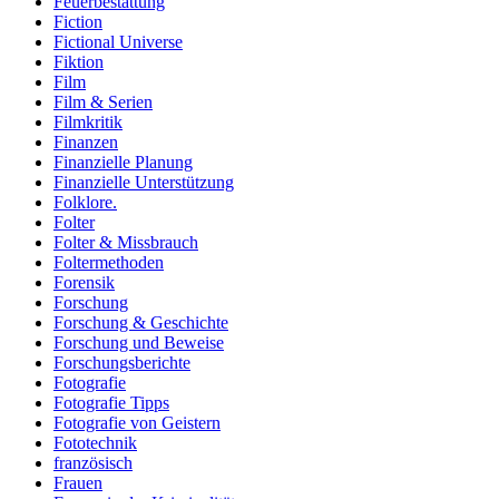
Feuerbestattung
Fiction
Fictional Universe
Fiktion
Film
Film & Serien
Filmkritik
Finanzen
Finanzielle Planung
Finanzielle Unterstützung
Folklore.
Folter
Folter & Missbrauch
Foltermethoden
Forensik
Forschung
Forschung & Geschichte
Forschung und Beweise
Forschungsberichte
Fotografie
Fotografie Tipps
Fotografie von Geistern
Fototechnik
französisch
Frauen