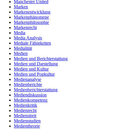
Manchester United
Marken
Markenentwicklung
Markenphänomene
Markenphilosophie
Markenrecht
Media
Media Analysis
Mediale Fähigkeiten
Medialität
Medien
Medien und Berichterstattung
Medien und Darstellung
Medien und Kultur
Medien und Popkultur
Medienanalyse
Medienberichte
Medienberichterstattung
Mediendiskussion
Medienkompetenz
Medienkritik
Medienrecht
Medienstreit
Medienstudien
Medientheorie