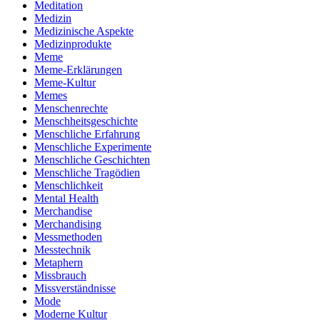
Meditation
Medizin
Medizinische Aspekte
Medizinprodukte
Meme
Meme-Erklärungen
Meme-Kultur
Memes
Menschenrechte
Menschheitsgeschichte
Menschliche Erfahrung
Menschliche Experimente
Menschliche Geschichten
Menschliche Tragödien
Menschlichkeit
Mental Health
Merchandise
Merchandising
Messmethoden
Messtechnik
Metaphern
Missbrauch
Missverständnisse
Mode
Moderne Kultur