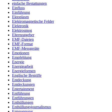
einfache Bestattungen
Einfluss
Einführung
Ektoplasm
Elektromagnetische Felder
Elektronik
Elektrosmog
Elternratgeber
EMF-Dateien
EMF-Format
EMF-Messgeräte
Emotionen
Empfehlung
Energie
Energiearbeit
Energieformen
Englische Begriffe
Entdeckung
Entdeckungen
Entertainment
Entführung
Entführungen
Enthüllungen
Enthüllungsjournalismus
Entspannung