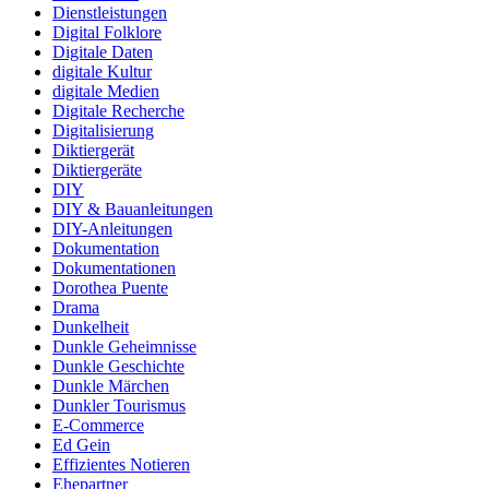
Dienstleistungen
Digital Folklore
Digitale Daten
digitale Kultur
digitale Medien
Digitale Recherche
Digitalisierung
Diktiergerät
Diktiergeräte
DIY
DIY & Bauanleitungen
DIY-Anleitungen
Dokumentation
Dokumentationen
Dorothea Puente
Drama
Dunkelheit
Dunkle Geheimnisse
Dunkle Geschichte
Dunkle Märchen
Dunkler Tourismus
E-Commerce
Ed Gein
Effizientes Notieren
Ehepartner