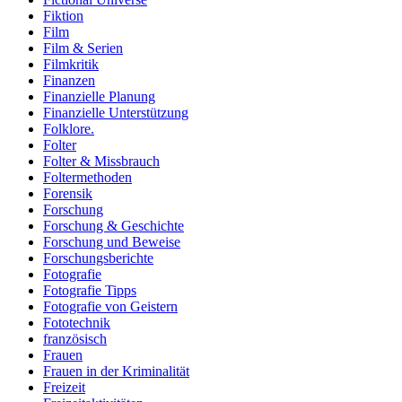
Fiktion
Film
Film & Serien
Filmkritik
Finanzen
Finanzielle Planung
Finanzielle Unterstützung
Folklore.
Folter
Folter & Missbrauch
Foltermethoden
Forensik
Forschung
Forschung & Geschichte
Forschung und Beweise
Forschungsberichte
Fotografie
Fotografie Tipps
Fotografie von Geistern
Fototechnik
französisch
Frauen
Frauen in der Kriminalität
Freizeit