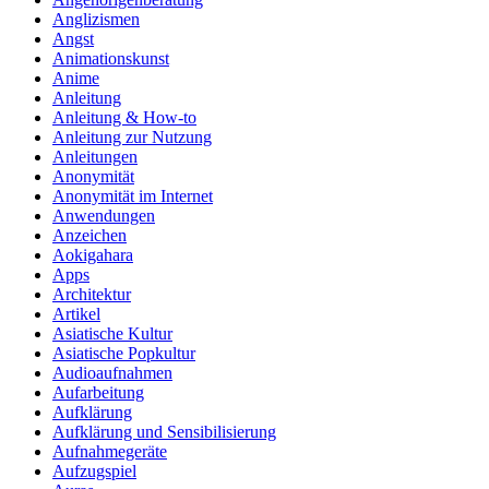
Anglizismen
Angst
Animationskunst
Anime
Anleitung
Anleitung & How‑to
Anleitung zur Nutzung
Anleitungen
Anonymität
Anonymität im Internet
Anwendungen
Anzeichen
Aokigahara
Apps
Architektur
Artikel
Asiatische Kultur
Asiatische Popkultur
Audioaufnahmen
Aufarbeitung
Aufklärung
Aufklärung und Sensibilisierung
Aufnahmegeräte
Aufzugspiel