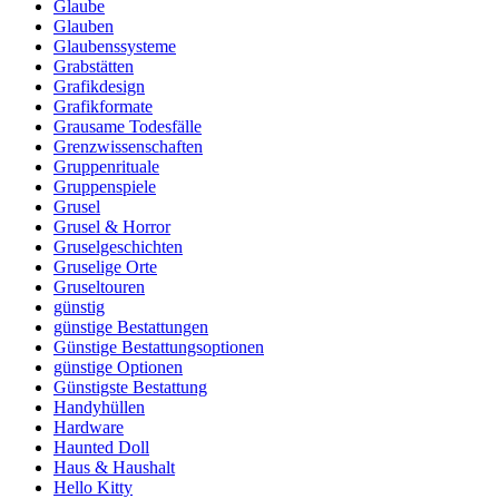
Glaube
Glauben
Glaubenssysteme
Grabstätten
Grafikdesign
Grafikformate
Grausame Todesfälle
Grenzwissenschaften
Gruppenrituale
Gruppenspiele
Grusel
Grusel & Horror
Gruselgeschichten
Gruselige Orte
Gruseltouren
günstig
günstige Bestattungen
Günstige Bestattungsoptionen
günstige Optionen
Günstigste Bestattung
Handyhüllen
Hardware
Haunted Doll
Haus & Haushalt
Hello Kitty