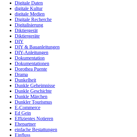
Digitale Daten
digitale Kultur
digitale Medien
Digitale Recherche
Digitalisierung
Diktiergerät
Diktiergeräte
DIY
DIY & Bauanleitungen
DIY-Anleitungen
Dokumentation
Dokumentationen
Dorothea Puente
Drama
Dunkelheit
Dunkle Geheimnisse
Dunkle Geschichte
Dunkle Märchen
Dunkler Tourismus
E-Commerce
Ed Gein
Effizientes Notieren
Ehepartner
einfache Bestattungen
Einfluss