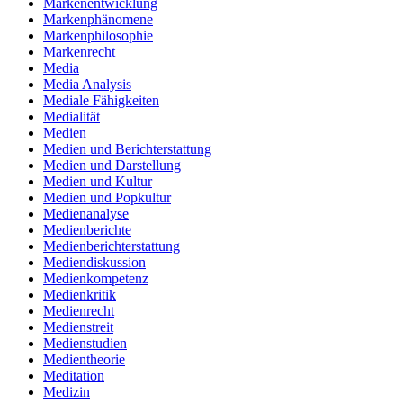
Markenentwicklung
Markenphänomene
Markenphilosophie
Markenrecht
Media
Media Analysis
Mediale Fähigkeiten
Medialität
Medien
Medien und Berichterstattung
Medien und Darstellung
Medien und Kultur
Medien und Popkultur
Medienanalyse
Medienberichte
Medienberichterstattung
Mediendiskussion
Medienkompetenz
Medienkritik
Medienrecht
Medienstreit
Medienstudien
Medientheorie
Meditation
Medizin