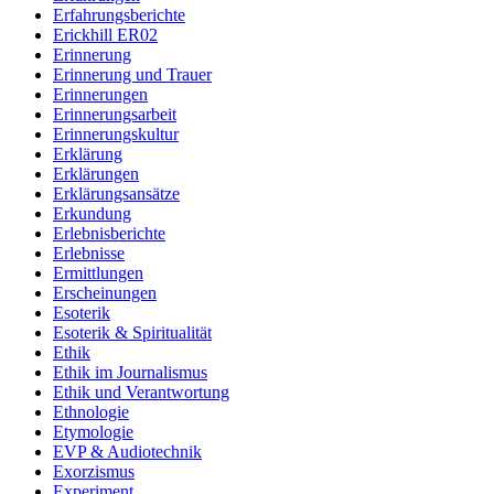
Erfahrungsberichte
Erickhill ER02
Erinnerung
Erinnerung und Trauer
Erinnerungen
Erinnerungsarbeit
Erinnerungskultur
Erklärung
Erklärungen
Erklärungsansätze
Erkundung
Erlebnisberichte
Erlebnisse
Ermittlungen
Erscheinungen
Esoterik
Esoterik & Spiritualität
Ethik
Ethik im Journalismus
Ethik und Verantwortung
Ethnologie
Etymologie
EVP & Audiotechnik
Exorzismus
Experiment