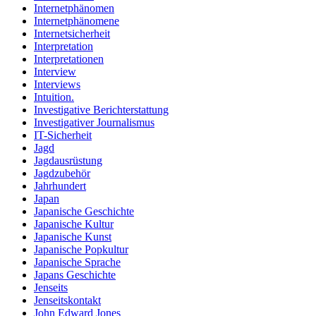
Internetphänomen
Internetphänomene
Internetsicherheit
Interpretation
Interpretationen
Interview
Interviews
Intuition.
Investigative Berichterstattung
Investigativer Journalismus
IT-Sicherheit
Jagd
Jagdausrüstung
Jagdzubehör
Jahrhundert
Japan
Japanische Geschichte
Japanische Kultur
Japanische Kunst
Japanische Popkultur
Japanische Sprache
Japans Geschichte
Jenseits
Jenseitskontakt
John Edward Jones