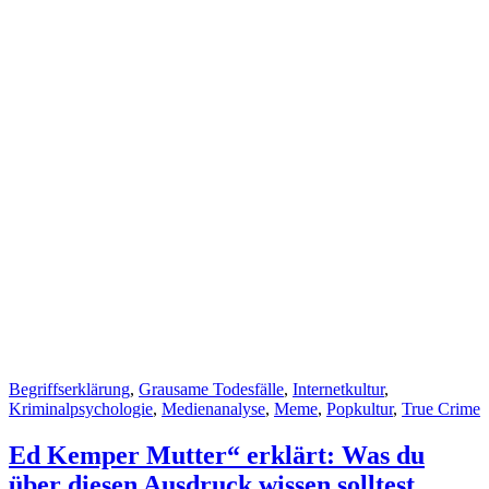
Cat
Begriffserklärung
,
Grausame Todesfälle
,
Internetkultur
,
Links
Kriminalpsychologie
,
Medienanalyse
,
Meme
,
Popkultur
,
True Crime
Ed Kemper Mutter“ erklärt: Was du
über diesen Ausdruck wissen solltest