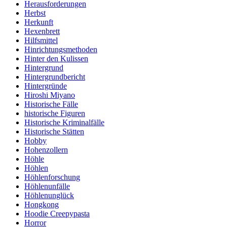
Herausforderungen
Herbst
Herkunft
Hexenbrett
Hilfsmittel
Hinrichtungsmethoden
Hinter den Kulissen
Hintergrund
Hintergrundbericht
Hintergründe
Hiroshi Miyano
Historische Fälle
historische Figuren
Historische Kriminalfälle
Historische Stätten
Hobby
Hohenzollern
Höhle
Höhlen
Höhlenforschung
Höhlenunfälle
Höhlenunglück
Hongkong
Hoodie Creepypasta
Horror