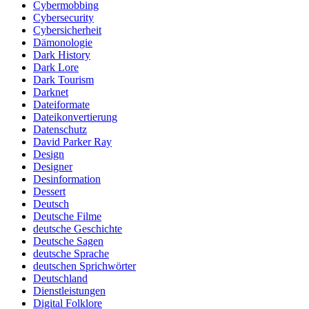
Cybermobbing
Cybersecurity
Cybersicherheit
Dämonologie
Dark History
Dark Lore
Dark Tourism
Darknet
Dateiformate
Dateikonvertierung
Datenschutz
David Parker Ray
Design
Designer
Desinformation
Dessert
Deutsch
Deutsche Filme
deutsche Geschichte
Deutsche Sagen
deutsche Sprache
deutschen Sprichwörter
Deutschland
Dienstleistungen
Digital Folklore