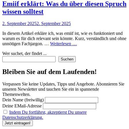
Emiif erklärt: Was du über diesen Spruch
wissen solltest
Posted
2. September 2025
2. September 2025
on
In diesem Artikel erkläre ich, was emiif ist, wie es funktioniert und
warum es für dich relevant sein könnte. Kurz, verständlich und ohne
Emiif
unnötigen Fachjargon. …
Weiterlesen …
erklärt:
Wer suchet, der findet ...
Was
du
Suchen
über
diesen
Bleiben Sie auf dem Laufenden!
Spruch
wissen
Verpassen Sie keine Updates, Tipps und Angebote. Abonnieren Sie
solltest
unseren Newsletter und tauchen Sie ein in spannende
Themenwelten.
Dein Name (freiwillig)
Deine EMail-Adresse
Indem Du fortfährst, akzeptierst Du unsere
Datenschutzerklärung.