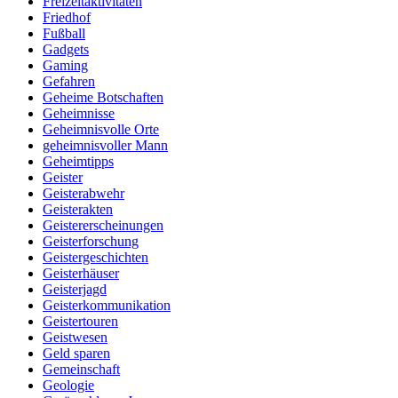
Freizeitaktivitäten
Friedhof
Fußball
Gadgets
Gaming
Gefahren
Geheime Botschaften
Geheimnisse
Geheimnisvolle Orte
geheimnisvoller Mann
Geheimtipps
Geister
Geisterabwehr
Geisterakten
Geistererscheinungen
Geisterforschung
Geistergeschichten
Geisterhäuser
Geisterjagd
Geisterkommunikation
Geistertouren
Geistwesen
Geld sparen
Gemeinschaft
Geologie