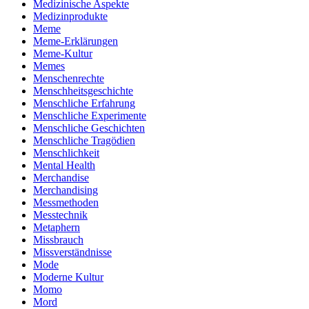
Medizinische Aspekte
Medizinprodukte
Meme
Meme-Erklärungen
Meme-Kultur
Memes
Menschenrechte
Menschheitsgeschichte
Menschliche Erfahrung
Menschliche Experimente
Menschliche Geschichten
Menschliche Tragödien
Menschlichkeit
Mental Health
Merchandise
Merchandising
Messmethoden
Messtechnik
Metaphern
Missbrauch
Missverständnisse
Mode
Moderne Kultur
Momo
Mord