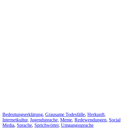
Cat
Bedeutungserklärung
,
Grausame Todesfälle
,
Herkunft
,
Links
Internetkultur
,
Jugendsprache
,
Meme
,
Redewendungen
,
Social
Media
,
Sprache
,
Sprichwörter
,
Umgangssprache