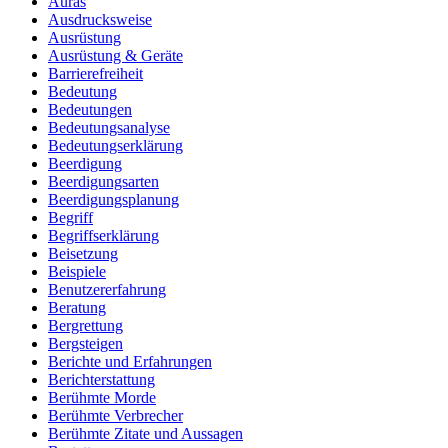
Auras
Ausdrucksweise
Ausrüstung
Ausrüstung & Geräte
Barrierefreiheit
Bedeutung
Bedeutungen
Bedeutungsanalyse
Bedeutungserklärung
Beerdigung
Beerdigungsarten
Beerdigungsplanung
Begriff
Begriffserklärung
Beisetzung
Beispiele
Benutzererfahrung
Beratung
Bergrettung
Bergsteigen
Berichte und Erfahrungen
Berichterstattung
Berühmte Morde
Berühmte Verbrecher
Berühmte Zitate und Aussagen