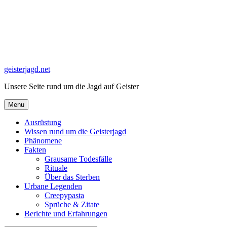
Skip
to
content
geisterjagd.net
Unsere Seite rund um die Jagd auf Geister
Menu
Ausrüstung
Wissen rund um die Geisterjagd
Phänomene
Fakten
Grausame Todesfälle
Rituale
Über das Sterben
Urbane Legenden
Creepypasta
Sprüche & Zitate
Berichte und Erfahrungen