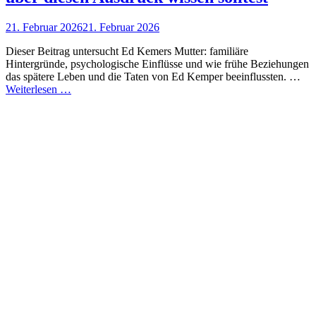
Posted
21. Februar 2026
21. Februar 2026
on
Dieser Beitrag untersucht Ed Kemers Mutter: familiäre
Hintergründe, psychologische Einflüsse und wie frühe Beziehungen
das spätere Leben und die Taten von Ed Kemper beeinflussten. …
Ed
Weiterlesen …
Kemper
Mutter“
erklärt:
Was
du
über
diesen
Ausdruck
wissen
solltest