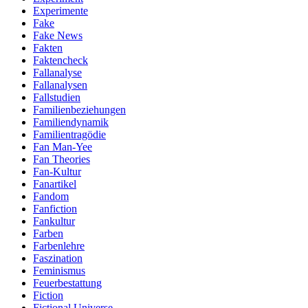
Experimente
Fake
Fake News
Fakten
Faktencheck
Fallanalyse
Fallanalysen
Fallstudien
Familienbeziehungen
Familiendynamik
Familientragödie
Fan Man-Yee
Fan Theories
Fan-Kultur
Fanartikel
Fandom
Fanfiction
Fankultur
Farben
Farbenlehre
Faszination
Feminismus
Feuerbestattung
Fiction
Fictional Universe