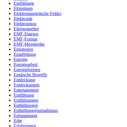
Einführung
Ektoplasm
Elektromagnetische Felder
Elektronik
Elektrosmog
Elternratgeber
EMF-Dateien
EMF-Format
EMF-Messgeräte
Emotionen
Empfehlung
Energie
Energiearbeit
Energieformen
Englische Begriffe
Entdeckung
Entdeckungen
Entertainment
Entführung
Entführungen
Enthüllungen
Enthüllungsjournalismus
Entspannung
Erbe
Erfahrungen