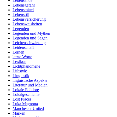
Lebensende
Lebensgefahr
Lebensmittel
Lebensstil
Lebensversicherung
Lebensweisheiten
Legenden
Legenden und Mythen
Legenden und Sagen
Leichenschwärzung
Leidenschaft
Lernen
letzte Worte
Lexikon
Lichtphänomene
Lifestyle
Linguistik
linguistische Aspekte
Literatur und Medien
Lokale Folklore
Lokalgeschichte
Lost Places
Luka Magnotta
Manchester United
Marken