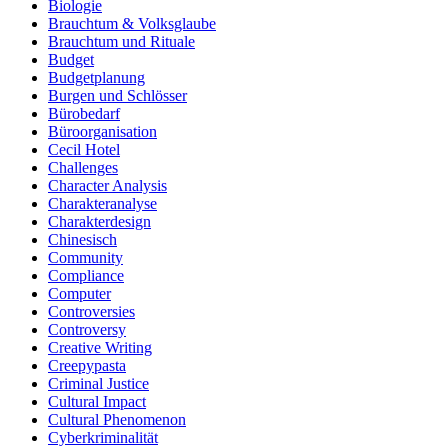
Biologie
Brauchtum & Volksglaube
Brauchtum und Rituale
Budget
Budgetplanung
Burgen und Schlösser
Bürobedarf
Büroorganisation
Cecil Hotel
Challenges
Character Analysis
Charakteranalyse
Charakterdesign
Chinesisch
Community
Compliance
Computer
Controversies
Controversy
Creative Writing
Creepypasta
Criminal Justice
Cultural Impact
Cultural Phenomenon
Cyberkriminalität