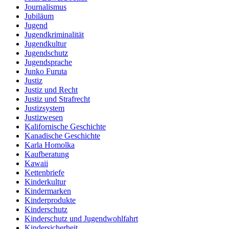
Journalismus
Jubiläum
Jugend
Jugendkriminalität
Jugendkultur
Jugendschutz
Jugendsprache
Junko Furuta
Justiz
Justiz und Recht
Justiz und Strafrecht
Justizsystem
Justizwesen
Kalifornische Geschichte
Kanadische Geschichte
Karla Homolka
Kaufberatung
Kawaii
Kettenbriefe
Kinderkultur
Kindermarken
Kinderprodukte
Kinderschutz
Kinderschutz und Jugendwohlfahrt
Kindersicherheit