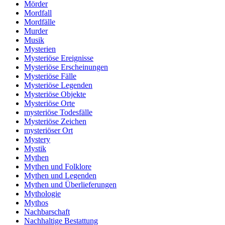
Mörder
Mordfall
Mordfälle
Murder
Musik
Mysterien
Mysteriöse Ereignisse
Mysteriöse Erscheinungen
Mysteriöse Fälle
Mysteriöse Legenden
Mysteriöse Objekte
Mysteriöse Orte
mysteriöse Todesfälle
Mysteriöse Zeichen
mysteriöser Ort
Mystery
Mystik
Mythen
Mythen und Folklore
Mythen und Legenden
Mythen und Überlieferungen
Mythologie
Mythos
Nachbarschaft
Nachhaltige Bestattung