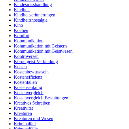
Kindesmisshandlung
Kindheit
Kindheitserinnerungen
Kindheitsnostalgie
Kino
Kochen
Komfort
Kommunikation
Kommunikation mit Geistern
Kommunikation mit Geistwesen
Kontroversen
Körpergeist-Verbindung
Kosten
Kostenbewusstsein
Kosteneffizienz
Kostenfallen
Kostensenkung
Kostenvergleich
Kostenvergleich Bestattungen
Kreatives Schreiben
Kreativität
Kreaturen
Kreaturen und Wesen
Kriminalfall
Kriminalfälle