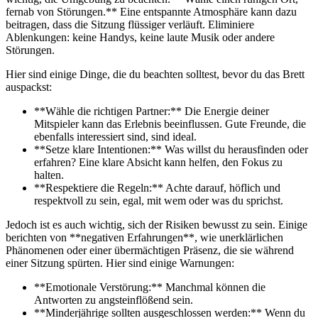
fernab von Störungen.** Eine entspannte Atmosphäre kann dazu
beitragen, dass die Sitzung flüssiger verläuft. Eliminiere
Ablenkungen: keine Handys, keine laute Musik oder andere
Störungen.
Hier sind einige Dinge, die du beachten solltest, bevor du das Brett
auspackst:
**Wähle die richtigen Partner:** Die Energie deiner
Mitspieler kann das Erlebnis beeinflussen. Gute Freunde, die
ebenfalls interessiert sind, sind ideal.
**Setze klare Intentionen:** Was willst du herausfinden oder
erfahren? Eine klare Absicht kann helfen, den Fokus zu
halten.
**Respektiere die Regeln:** Achte darauf, höflich und
respektvoll zu sein, egal, mit wem oder was du sprichst.
Jedoch ist es auch wichtig, sich der Risiken bewusst zu sein. Einige
berichten von **negativen Erfahrungen**, wie unerklärlichen
Phänomenen oder einer übermächtigen Präsenz, die sie während
einer Sitzung spürten. Hier sind einige Warnungen:
**Emotionale Verstörung:** Manchmal können die
Antworten zu angsteinflößend sein.
**Minderjährige sollten ausgeschlossen werden:** Wenn du