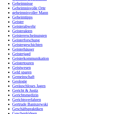
Geheimnisse
Geheimnisvolle Orte
geheimnisvoller Mann
Geheimtipps
Geister
Geisterabwehr
Geisterakten
Geistererscheinungen
Geisterforschung
Geistergeschichten
Geisterhäuser
Geisterjagd
Geisterkommunikation
Geistertouren
Geistwesen
Geld sparen
Gemeinschaft
Geologie
Geräuschloses Jagen
Gericht & Justiz
Gerichtsmedizin
Gerichtsverfahren
Gertrude Baniszewski
Geschäftspraktiken
Geschenkideen