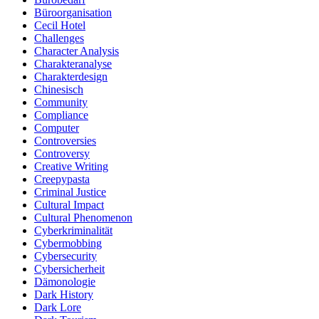
Büroorganisation
Cecil Hotel
Challenges
Character Analysis
Charakteranalyse
Charakterdesign
Chinesisch
Community
Compliance
Computer
Controversies
Controversy
Creative Writing
Creepypasta
Criminal Justice
Cultural Impact
Cultural Phenomenon
Cyberkriminalität
Cybermobbing
Cybersecurity
Cybersicherheit
Dämonologie
Dark History
Dark Lore