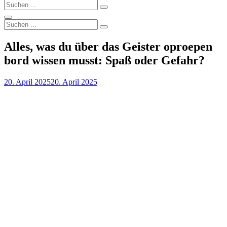
Search
Search
for:
Search
Search
Search
for:
Alles, was du über das Geister oproepen
bord wissen musst: Spaß oder Gefahr?
Posted
20. April 2025
20. April 2025
on