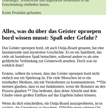
Gütesiegel, Testberichte und allgemeine Beliebtheit in die
Entscheidung einfließen lassen.
Keine Produkte gefunden.
Alles, was du über das Geister oproepen
bord wissen musst: Spaß oder Gefahr?
Das Geister oproepen bord, oft auch Ouija-Board genannt, hat eine
faszinierende und mysteriöse Geschichte. Es ist ein Spielbrett, das
viele als harmlosen Spaß betrachten, während andere es als eine
gefährliche Verbindung zur Geisterwelt ansehen. Doch was ist
wirklich dran?
Erstens, solltest du wissen, dass das Geister oproepen bord nicht
einfach nur ein Spielzeug ist. Für viele Menschen ist es ein
ernsthaftes Medium, um mit Verstorbenen zu kommunizieren. **Die
meisten glauben, dass es nur funktioniert, wenn die Benutzer an den
Prozess glauben.** Das bedeutet, dass deine Absicht und dein
Glaube einen großen Einfluss auf das Ergebnis haben können.
Wenn du dich entscheidest, ein Ouija-Board auszuprobieren, ist es
wichtig, die Umgebung zu beachten. **Wähle einen ruhigen Ort,