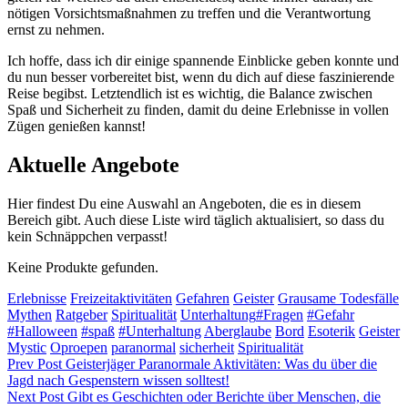
nötigen Vorsichtsmaßnahmen zu treffen und die Verantwortung
ernst zu nehmen.
Ich hoffe, dass ich dir einige spannende Einblicke geben konnte und
du nun besser vorbereitet bist, wenn du dich auf diese faszinierende
Reise begibst. Letztendlich ist es wichtig, die Balance zwischen
Spaß und Sicherheit zu finden, damit du deine Erlebnisse in vollen
Zügen genießen kannst!
Aktuelle Angebote
Hier findest Du eine Auswahl an Angeboten, die es in diesem
Bereich gibt. Auch diese Liste wird täglich aktualisiert, so dass du
kein Schnäppchen verpasst!
Keine Produkte gefunden.
Categories
Erlebnisse
Freizeitaktivitäten
Gefahren
Geister
Grausame Todesfälle
Tags,
Mythen
Ratgeber
Spiritualität
Unterhaltung
#Fragen
#Gefahr
#Halloween
#spaß
#Unterhaltung
Aberglaube
Bord
Esoterik
Geister
Mystic
Oproepen
paranormal
sicherheit
Spiritualität
Beitragsnavigation
Previous
Prev Post
Geisterjäger Paranormale Aktivitäten: Was du über die
Post
Jagd nach Gespenstern wissen solltest!
Next
Next Post
Gibt es Geschichten oder Berichte über Menschen, die