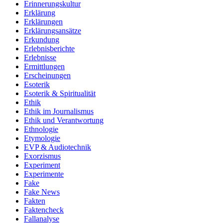
Erinnerungskultur
Erklärung
Erklärungen
Erklärungsansätze
Erkundung
Erlebnisberichte
Erlebnisse
Ermittlungen
Erscheinungen
Esoterik
Esoterik & Spiritualität
Ethik
Ethik im Journalismus
Ethik und Verantwortung
Ethnologie
Etymologie
EVP & Audiotechnik
Exorzismus
Experiment
Experimente
Fake
Fake News
Fakten
Faktencheck
Fallanalyse