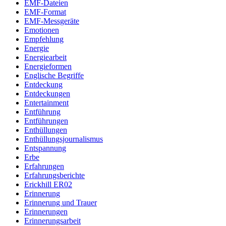
EMF-Dateien
EMF-Format
EMF-Messgeräte
Emotionen
Empfehlung
Energie
Energiearbeit
Energieformen
Englische Begriffe
Entdeckung
Entdeckungen
Entertainment
Entführung
Entführungen
Enthüllungen
Enthüllungsjournalismus
Entspannung
Erbe
Erfahrungen
Erfahrungsberichte
Erickhill ER02
Erinnerung
Erinnerung und Trauer
Erinnerungen
Erinnerungsarbeit