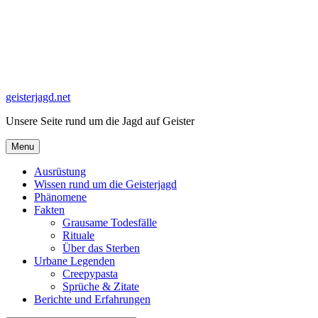
Skip
to
content
geisterjagd.net
Unsere Seite rund um die Jagd auf Geister
Menu
Ausrüstung
Wissen rund um die Geisterjagd
Phänomene
Fakten
Grausame Todesfälle
Rituale
Über das Sterben
Urbane Legenden
Creepypasta
Sprüche & Zitate
Berichte und Erfahrungen