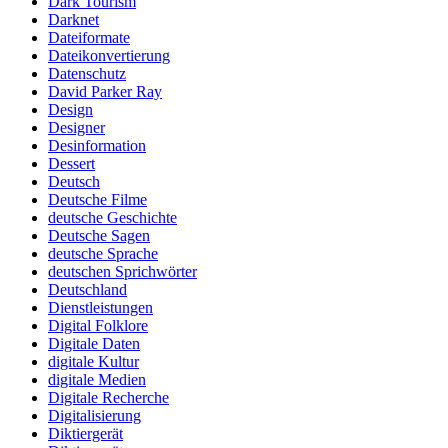
Dark Tourism
Darknet
Dateiformate
Dateikonvertierung
Datenschutz
David Parker Ray
Design
Designer
Desinformation
Dessert
Deutsch
Deutsche Filme
deutsche Geschichte
Deutsche Sagen
deutsche Sprache
deutschen Sprichwörter
Deutschland
Dienstleistungen
Digital Folklore
Digitale Daten
digitale Kultur
digitale Medien
Digitale Recherche
Digitalisierung
Diktiergerät