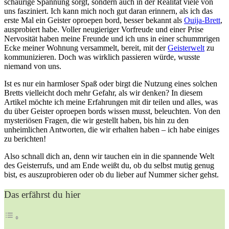
schaurige Spannung sorgt, sondern auch in der Realität viele von
uns fasziniert. Ich kann mich noch gut daran erinnern, als ich das
erste Mal ein Geister oproepen bord, besser bekannt als
Ouija-Brett
,
ausprobiert habe. Voller neugieriger Vorfreude und einer Prise
Nervosität haben meine Freunde und ich uns in einer schummrigen
Ecke meiner Wohnung versammelt, bereit, mit der
Geisterwelt
zu
kommunizieren. Doch was wirklich passieren würde, wusste
niemand von uns.
Ist es nur ein harmloser Spaß oder birgt die Nutzung eines solchen
Bretts vielleicht doch mehr Gefahr, als wir denken? In diesem
Artikel möchte ich meine Erfahrungen mit dir teilen und alles, was
du über Geister oproepen bords wissen musst, beleuchten. Von den
mysteriösen Fragen, die wir gestellt haben, bis hin zu den
unheimlichen Antworten, die wir erhalten haben – ich habe einiges
zu berichten!
Also schnall dich an, denn wir tauchen ein in die spannende Welt
des Geisterrufs, und am Ende weißt du, ob du selbst mutig genug
bist, es auszuprobieren oder ob du lieber auf Nummer sicher gehst.
Das erfährst du hier