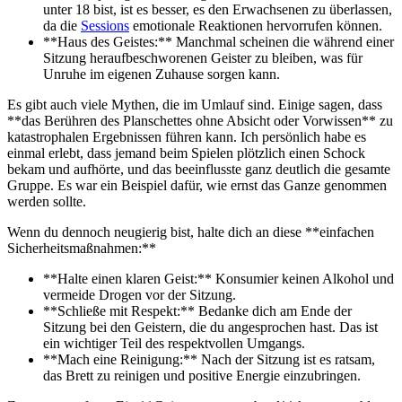
unter 18 bist, ist es besser, es den Erwachsenen zu überlassen,
da die
Sessions
emotionale Reaktionen hervorrufen können.
**Haus des Geistes:** Manchmal scheinen die während einer
Sitzung heraufbeschworenen Geister zu bleiben, was für
Unruhe im eigenen Zuhause sorgen kann.
Es gibt auch viele Mythen, die im Umlauf sind. Einige sagen, dass
**das Berühren des Planschettes ohne Absicht oder Vorwissen** zu
katastrophalen Ergebnissen führen kann. Ich persönlich habe es
einmal erlebt, dass jemand beim Spielen plötzlich einen Schock
bekam und aufhörte, und das beeinflusste ganz deutlich die gesamte
Gruppe. Es war ein Beispiel dafür, wie ernst das Ganze genommen
werden sollte.
Wenn du dennoch neugierig bist, halte dich an diese **einfachen
Sicherheitsmaßnahmen:**
**Halte einen klaren Geist:** Konsumier keinen Alkohol und
vermeide Drogen vor der Sitzung.
**Schließe mit Respekt:** Bedanke dich am Ende der
Sitzung bei den Geistern, die du angesprochen hast. Das ist
ein wichtiger Teil des respektvollen Umgangs.
**Mach eine Reinigung:** Nach der Sitzung ist es ratsam,
das Brett zu reinigen und positive Energie einzubringen.