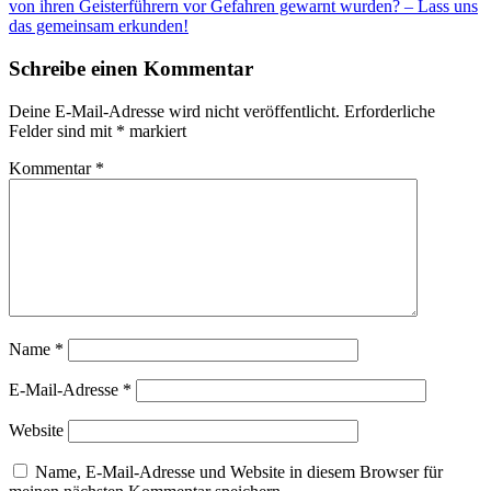
Post
von ihren Geisterführern vor Gefahren gewarnt wurden? – Lass uns
das gemeinsam erkunden!
Schreibe einen Kommentar
Deine E-Mail-Adresse wird nicht veröffentlicht.
Erforderliche
Felder sind mit
*
markiert
Kommentar
*
Name
*
E-Mail-Adresse
*
Website
Name, E-Mail-Adresse und Website in diesem Browser für