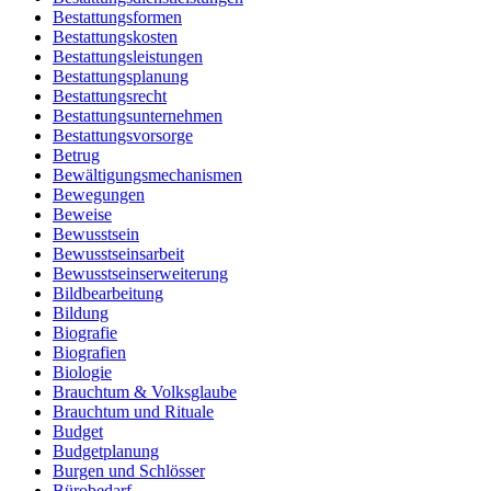
Bestattungsformen
Bestattungskosten
Bestattungsleistungen
Bestattungsplanung
Bestattungsrecht
Bestattungsunternehmen
Bestattungsvorsorge
Betrug
Bewältigungsmechanismen
Bewegungen
Beweise
Bewusstsein
Bewusstseinsarbeit
Bewusstseinserweiterung
Bildbearbeitung
Bildung
Biografie
Biografien
Biologie
Brauchtum & Volksglaube
Brauchtum und Rituale
Budget
Budgetplanung
Burgen und Schlösser
Bürobedarf