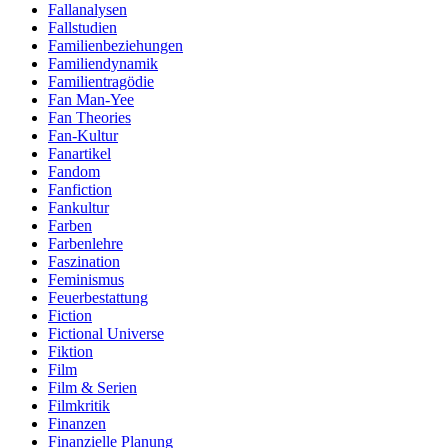
Fallanalysen
Fallstudien
Familienbeziehungen
Familiendynamik
Familientragödie
Fan Man-Yee
Fan Theories
Fan-Kultur
Fanartikel
Fandom
Fanfiction
Fankultur
Farben
Farbenlehre
Faszination
Feminismus
Feuerbestattung
Fiction
Fictional Universe
Fiktion
Film
Film & Serien
Filmkritik
Finanzen
Finanzielle Planung