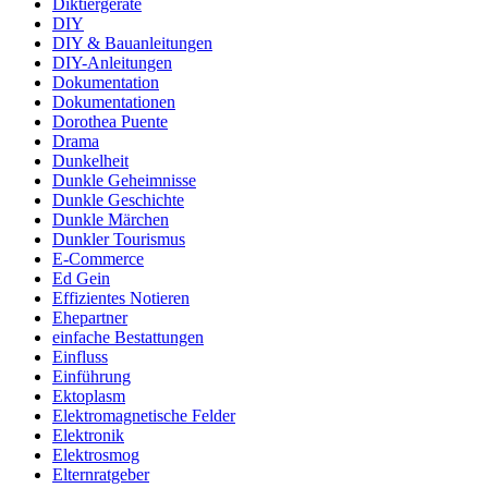
Diktiergeräte
DIY
DIY & Bauanleitungen
DIY-Anleitungen
Dokumentation
Dokumentationen
Dorothea Puente
Drama
Dunkelheit
Dunkle Geheimnisse
Dunkle Geschichte
Dunkle Märchen
Dunkler Tourismus
E-Commerce
Ed Gein
Effizientes Notieren
Ehepartner
einfache Bestattungen
Einfluss
Einführung
Ektoplasm
Elektromagnetische Felder
Elektronik
Elektrosmog
Elternratgeber