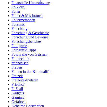
Finanzielle Unterstützung
Folklore.
Folter
Folter & Missbrauch
Foltermethoden
Forensik
Forschung
Forschung & Geschichte
Forschung und Beweise
Forschungsberichte
Fotografie
Fotografie Tipps
Fotografie von Geistern
Fototechnik
französisch
Frauen
Frauen in der Kriminalität
Freizeit
Freizeitaktivitäten
Friedhof
Fußball
Gadgets
Gaming
Gefahren
Geheime Botschaften