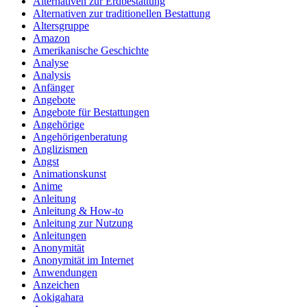
Alternativen zur Erdbestattung
Alternativen zur traditionellen Bestattung
Altersgruppe
Amazon
Amerikanische Geschichte
Analyse
Analysis
Anfänger
Angebote
Angebote für Bestattungen
Angehörige
Angehörigenberatung
Anglizismen
Angst
Animationskunst
Anime
Anleitung
Anleitung & How‑to
Anleitung zur Nutzung
Anleitungen
Anonymität
Anonymität im Internet
Anwendungen
Anzeichen
Aokigahara