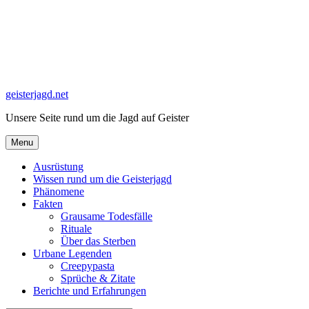
Skip
to
content
geisterjagd.net
Unsere Seite rund um die Jagd auf Geister
Menu
Ausrüstung
Wissen rund um die Geisterjagd
Phänomene
Fakten
Grausame Todesfälle
Rituale
Über das Sterben
Urbane Legenden
Creepypasta
Sprüche & Zitate
Berichte und Erfahrungen