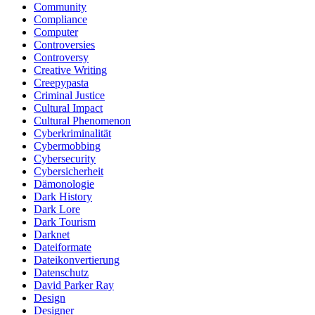
Community
Compliance
Computer
Controversies
Controversy
Creative Writing
Creepypasta
Criminal Justice
Cultural Impact
Cultural Phenomenon
Cyberkriminalität
Cybermobbing
Cybersecurity
Cybersicherheit
Dämonologie
Dark History
Dark Lore
Dark Tourism
Darknet
Dateiformate
Dateikonvertierung
Datenschutz
David Parker Ray
Design
Designer