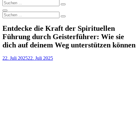
Search
Search
for:
Search
Search
Search
for:
Entdecke die Kraft der Spirituellen
Führung durch Geisterführer: Wie sie
dich auf deinem Weg unterstützen können
Posted
22. Juli 2025
22. Juli 2025
on