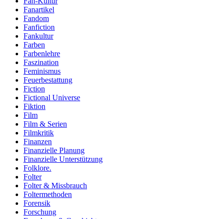
Fan-Kultur
Fanartikel
Fandom
Fanfiction
Fankultur
Farben
Farbenlehre
Faszination
Feminismus
Feuerbestattung
Fiction
Fictional Universe
Fiktion
Film
Film & Serien
Filmkritik
Finanzen
Finanzielle Planung
Finanzielle Unterstützung
Folklore.
Folter
Folter & Missbrauch
Foltermethoden
Forensik
Forschung