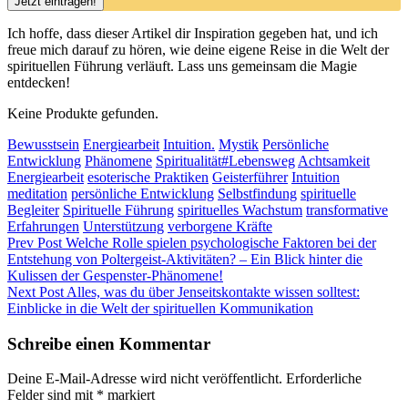
Ich hoffe, dass dieser Artikel dir Inspiration gegeben hat, und ich
freue mich darauf zu hören, wie deine eigene Reise in die Welt der
spirituellen Führung verläuft. Lass uns gemeinsam die Magie
entdecken!
Keine Produkte gefunden.
Categories
Bewusstsein
Energiearbeit
Intuition.
Mystik
Persönliche
Tags,
Entwicklung
Phänomene
Spiritualität
#Lebensweg
Achtsamkeit
Energiearbeit
esoterische Praktiken
Geisterführer
Intuition
meditation
persönliche Entwicklung
Selbstfindung
spirituelle
Begleiter
Spirituelle Führung
spirituelles Wachstum
transformative
Erfahrungen
Unterstützung
verborgene Kräfte
Beitragsnavigation
Previous
Prev Post
Welche Rolle spielen psychologische Faktoren bei der
Post
Entstehung von Poltergeist-Aktivitäten? – Ein Blick hinter die
Kulissen der Gespenster-Phänomene!
Next
Next Post
Alles, was du über Jenseitskontakte wissen solltest:
Post
Einblicke in die Welt der spirituellen Kommunikation
Schreibe einen Kommentar
Deine E-Mail-Adresse wird nicht veröffentlicht.
Erforderliche
Felder sind mit
*
markiert