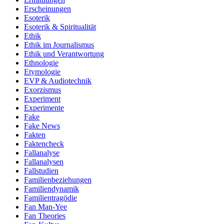
Erscheinungen
Esoterik
Esoterik & Spiritualität
Ethik
Ethik im Journalismus
Ethik und Verantwortung
Ethnologie
Etymologie
EVP & Audiotechnik
Exorzismus
Experiment
Experimente
Fake
Fake News
Fakten
Faktencheck
Fallanalyse
Fallanalysen
Fallstudien
Familienbeziehungen
Familiendynamik
Familientragödie
Fan Man-Yee
Fan Theories