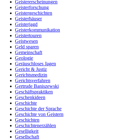
Geistererscheinungen
Geisterforschung
Geistergeschichten
Geisterhäuser
Geisterjagd
Geisterkommunikation
Geistertouren
Geistwesen
Geld sparen
Gemeinschaft
Geologie
Geräuschloses Jagen
Gericht & Justiz
Gerichtsmedizin
Gerichtsverfahren
Gertrude Baniszewski
Geschäftspraktiken
Geschenkideen
Geschichte
Geschichte der Sprache
Geschichte von Geistern
Geschichten
Geschichtenerzählen
Geselligkeit
Gesellschaft