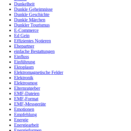
Dunkelheit
Dunkle Geheimnisse
Dunkle Geschichte
Dunkle Märchen
Dunkler Tourismus
E-Commerce
Ed Gein
Effizientes Notieren
Ehepartner
einfache Bestattungen
Einfluss
Einführung
Ektoplasm
Elektromagnetische Felder
Elektronik
Elektrosmog
Elternratgeber
EMF-Dateien
EMF-Format
EMF-Messgeräte
Emotionen
Empfehlung
Energie
Energiearbeit
Energieformen