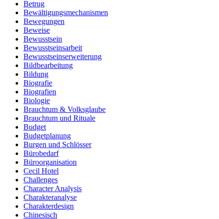
Betrug
Bewältigungsmechanismen
Bewegungen
Beweise
Bewusstsein
Bewusstseinsarbeit
Bewusstseinserweiterung
Bildbearbeitung
Bildung
Biografie
Biografien
Biologie
Brauchtum & Volksglaube
Brauchtum und Rituale
Budget
Budgetplanung
Burgen und Schlösser
Bürobedarf
Büroorganisation
Cecil Hotel
Challenges
Character Analysis
Charakteranalyse
Charakterdesign
Chinesisch