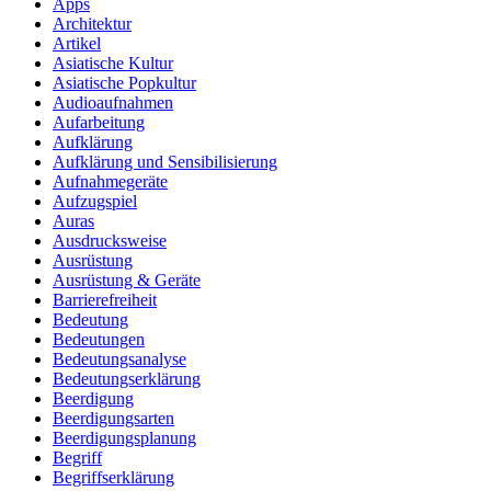
Apps
Architektur
Artikel
Asiatische Kultur
Asiatische Popkultur
Audioaufnahmen
Aufarbeitung
Aufklärung
Aufklärung und Sensibilisierung
Aufnahmegeräte
Aufzugspiel
Auras
Ausdrucksweise
Ausrüstung
Ausrüstung & Geräte
Barrierefreiheit
Bedeutung
Bedeutungen
Bedeutungsanalyse
Bedeutungserklärung
Beerdigung
Beerdigungsarten
Beerdigungsplanung
Begriff
Begriffserklärung