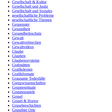
Gesellschaft & Kultur
Gesellschaft und Justiz
Gesellschaft und Soziales
gesellschaftliche Probleme
gesellschaftliche Themen
Gespenster
Gesundheit
Gesundheitsschutz
Gewalt
Gewaltverbrechen
Gewaltvideos
Glaube
Glauben
Glaubenssysteme
Grabstätten
Grafikdesign
Grafikformate
Grausame Todesfälle
Grenzwissenschaften
Gruppenrituale
Gruppenspiele
Grusel
Grusel & Horror
Gruselgeschichten
Gruselige Orte