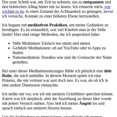
Der erste Schritt war, mir Zeit zu nehmen, um zu
entspannen
und
den hektischen Alltag hinter mir zu lassen. Ich erinnerte mich,
wie
wichtig es ist
, in einen Zustand der Achtsamkeit zu gelangen, bevor
ich versuche, Kontakt zu einer höheren Ebene herzustellen.
Ich begann mit
meditativen Praktiken
, um meine Gedanken zu
beruhigen. Es ist erstaunlich, wie viel Klarheit man in der Stille
findet! Hier sind einige Methoden, die ich ausprobiert habe:
Stille Meditation: Einfach nur sitzen und atmen.
Geführte Meditationen: oft auf YouTube oder in Apps zu
finden.
Naturmeditation: Draußen sein und die Geräusche der Natur
genießen.
Bei einer dieser Meditationssitzungen fühlte ich plötzlich eine
tiefe
Ruhe
, die mich umhüllte. In diesem Moment spürte ich eine
Präsenz, die mir vertraut war und doch neu. Es war, als ob ich in
eine andere Dimension eintauchte.
Ich stellte mir vor, wie ich mit meinem Geistführer sprechen könnte.
Zuerst war ich skeptisch, aber die Anziehung zu dieser Idee wurde
mit jedem Versuch stärker. Also ließ ich meine
Ängste
los und
sprach einfach aus meinem Herzen heraus.
Um die Verbindung zu intensivieren, visualisierte ich meinen