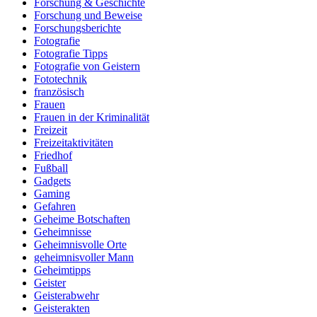
Forschung & Geschichte
Forschung und Beweise
Forschungsberichte
Fotografie
Fotografie Tipps
Fotografie von Geistern
Fototechnik
französisch
Frauen
Frauen in der Kriminalität
Freizeit
Freizeitaktivitäten
Friedhof
Fußball
Gadgets
Gaming
Gefahren
Geheime Botschaften
Geheimnisse
Geheimnisvolle Orte
geheimnisvoller Mann
Geheimtipps
Geister
Geisterabwehr
Geisterakten