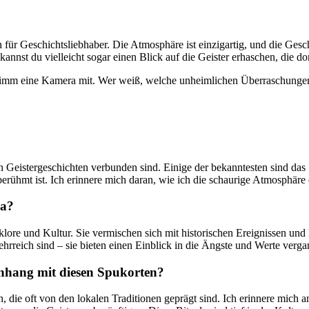
h‍ für Geschichtsliebhaber. Die Atmosphäre ist einzigartig, und die Geschi
nnst du vielleicht ​sogar einen Blick auf die⁤ Geister erhaschen, die ⁢dor
‌ nimm eine ⁤Kamera⁤ mit. Wer⁢ weiß,⁣ welche unheimlichen Überraschung
tigen Geistergeschichten verbunden sind. Einige ‍der bekanntesten sind das
ühmt ist. Ich‌ erinnere mich daran, wie ‍ich die schaurige‍ Atmosphäre di
pa?
klore und Kultur. ⁤Sie vermischen sich ⁢mit historischen Ereignissen ⁤und 
reich ‍sind ​– sie bieten einen Einblick in ​die‌ Ängste und‌ Werte verga
enhang⁣ mit diesen‍ Spukorten?
den, die oft von den lokalen Traditionen geprägt‌ sind. Ich ⁣erinnere mich