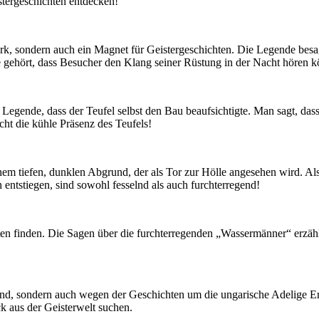
stergeschichten entdecken!
werk,⁤ sondern auch ein Magnet für Geistergeschichten. Die Legende besagt,
e gehört, dass Besucher den Klang seiner Rüstung ‌in der Nacht hören ⁢
Legende, dass ​der ‍Teufel selbst⁤ den Bau beaufsichtigte.⁤ Man sagt, da
‌ die ⁣kühle ⁢Präsenz⁣ des Teufels!
‍ tiefen, ⁤dunklen Abgrund, der als⁤ Tor zur Hölle ⁤angesehen wird. ‌Als
entstiegen, sind⁢ sowohl fesselnd als auch furchterregend!
finden. Die Sagen über die furchterregenden „Wassermänner“‌ erzählen
d, sondern auch ‍wegen​ der Geschichten ​um die‌ ungarische​ Adelige Erzs
ck⁤ aus der Geisterwelt suchen.