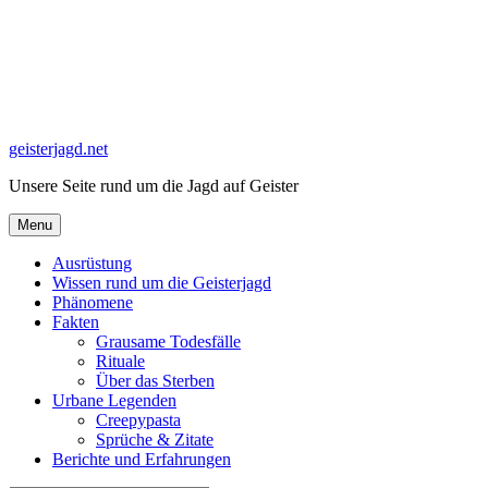
Skip
to
content
geisterjagd.net
Unsere Seite rund um die Jagd auf Geister
Menu
Ausrüstung
Wissen rund um die Geisterjagd
Phänomene
Fakten
Grausame Todesfälle
Rituale
Über das Sterben
Urbane Legenden
Creepypasta
Sprüche & Zitate
Berichte und Erfahrungen