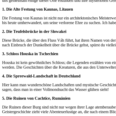
uns ⁤gemeinsam einige dieser Orte erkunden und ihre mysteriösen ⁤Gei
1. Die Alte Festung⁤ von Kaunas, Litauen
Die⁣ Festung von⁤ Kaunas ⁢ist⁤ nicht nur ein ⁣architektonisches Meister
bis⁢ heute umherwandert, um seine verlorene⁢ Ehre zu suchen. Ich ​hab
2. Die Teufelsbrücke in‍ der Slowakei
Diese Brücke, die über den Fluss Váh führt, hat ihren ⁢Namen⁣ von der 
nach Einbruch der Dunkelheit über die Brücke gehst, spürst du vielleicht
3. Schloss ‌Houska in⁤ Tschechien
Houska ist kein gewöhnliches Schloss; die Legenden⁤ erzählen von einem
werden. Die Geschichten über die Kreaturen, ​die aus den Unterwelten 
4. Die Spreewald-Landschaft in Deutschland
Hier kann man wunderschöne Landschaften und ⁤mystische Geschichten 
‍sagen,‍ dass man in einer Vollmondnacht das Wasser glühen sieht!
5.​ Die Ruinen von Cachtice, ⁣Rumänien
Die Ruinen dieser ⁣Burg sind‌ nicht ⁤nur wegen ihrer Lage ⁢atemberauben
Geistergeschichte zieht viele Abenteuerlustige⁣ an,‌ die nach einem Bli