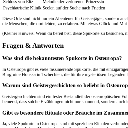
Schloss‍ von Eltz
Melodie der​ verlorenen Prinzessin
Psychiatrische ‌Klinik
Seelen⁢ auf der Suche‍ nach Frieden
Diese Orte ​sind ‌nicht nur ‌ein Abenteuer für⁢ Geisterjäger, sondern auc
die​ Menschen, die dort lebten, zu⁣ erfahren. Mit etwas Glück und Mut ka
(Kleiner‍ Hinweis: Wenn du bereit ⁣bist, diese Spukorte zu⁢ besuchen,
Fragen & Antworten
Was‌ sind die ​bekanntesten Spukorte in Osteuropa?
In Osteuropa ⁢gibt⁣ es viele⁤ faszinierende Spukorte, ‍die ⁢mit einzigar
Burgruine ⁤Houska in⁤ Tschechien, die für ihre mysteriösen Legenden ber
Warum ‌sind⁣ Geistergeschichten so beliebt in‍ Osteuro
Geistergeschichten sind ein fester Bestandteil der⁤ osteuropäischen⁣ Fol
bemerkt, dass solche ‌Erzählungen nicht nur ‌spannend, sondern auch lehr
Gibt ⁣es besondere ⁣Rituale⁤ oder Bräuche‍ im ‌Zusamm
Ja, viele‍ Spukorte⁤ in Osteuropa sind mit ​speziellen Ritualen‍ verbun