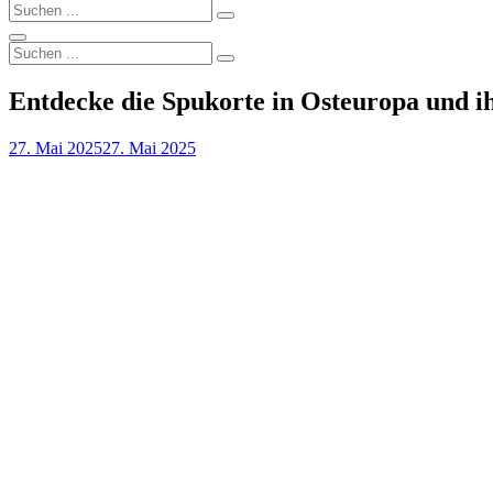
Search
Search
for:
Search
Search
Search
for:
Entdecke die Spukorte in Osteuropa und ihr
Posted
27. Mai 2025
27. Mai 2025
on