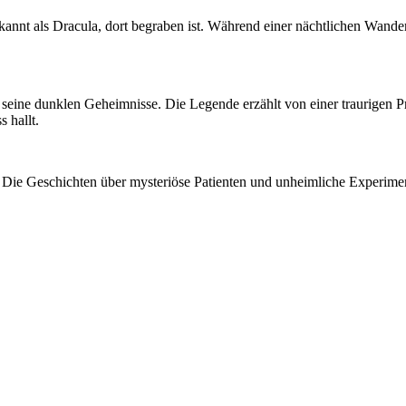
ekannt als ‍Dracula, ‌dort begraben ist. Während einer nächtlichen Wande
seine dunklen Geheimnisse. Die⁢ Legende erzählt⁢ von‍ einer‍ traurigen ⁢P
 hallt.
e⁣ Geschichten⁣ über mysteriöse Patienten⁢ und unheimliche Experimente 