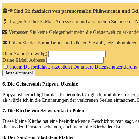
👻📢 Sind Sie fasziniert von paranormalen Phänomenen und Gei
🤔 Tragen Sie Ihre E-Mail-Adresse ein und abonnieren Sie unseren Ne
🌃 Verpassen Sie keine Gelegenheit mehr, die Geisterwelt zu erkund
📧 Füllen Sie das Formular aus und klicken Sie auf „Jetzt abonnieren
Dein Name (freiwillig)
Deine EMail-Adresse
Indem Du fortfährst, akzeptierst Du unsere Datenschutzerklärung.
6.⁢ Die Geisterstadt Pripyat, Ukraine
Pripyat ist berüchtigt ‍für ⁤das Tschernobyl-Unglück, und ihre ​Geisterges
als würde ich‍ in die Erinnerungen der verlorenen Seelen eintauchen. 
7. Die ​Kirche von‌ Szewczenko in Polen
Diese kleine‍ Kirche hat eine⁢ beeindruckende Geschichte:‍ man sagt, dass
die aus den Fenstern scheinen,⁤ auch wenn‌ die Kirche ⁢leer ist.
8. Der‌ Sarg von Vlad dem Pfähler