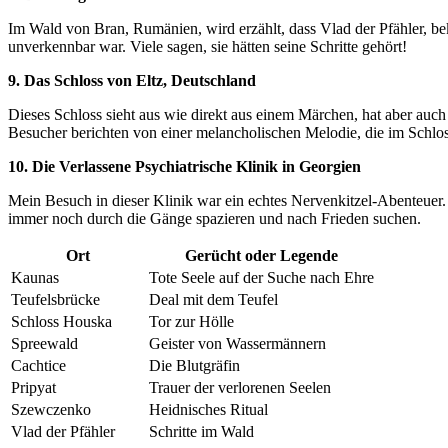
Im Wald von ⁢Bran, Rumänien, wird erzählt,⁢ dass⁢ Vlad​ der Pfähler, b
‍unverkennbar war. Viele sagen, ​sie hätten seine Schritte gehört!
9. Das ⁤Schloss von Eltz, Deutschland
Dieses Schloss sieht aus wie direkt aus einem ‍Märchen, hat aber auch 
Besucher⁢ berichten von einer melancholischen Melodie, die im Schloss
10. ⁤Die Verlassene Psychiatrische Klinik in Georgien
Mein Besuch in dieser Klinik war ein echtes Nervenkitzel-Abenteuer. Di
immer ⁤noch durch die ⁣Gänge spazieren und nach Frieden suchen.
Ort
Gerücht oder ⁤Legende
Kaunas
Tote Seele auf der ‍Suche nach Ehre
Teufelsbrücke
Deal mit dem Teufel
Schloss Houska
Tor ⁢zur Hölle
Spreewald
Geister von ‌Wassermännern
Cachtice
Die⁣ Blutgräfin
Pripyat
Trauer der‍ verlorenen⁤ Seelen
Szewczenko
Heidnisches Ritual
Vlad⁣ der Pfähler
Schritte im Wald