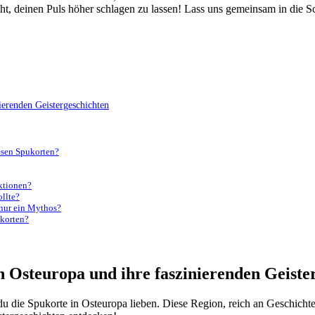
richt,‍ deinen Puls höher schlagen zu lassen! Lass uns ‍gemeinsam in die⁤ 
ierenden Geistergeschichten
esen‍ Spukorten?
aktionen?
ollte?
r nur ein Mythos?
ukorten?
on Osteuropa und ihre faszinierenden Geiste
du die Spukorte in Osteuropa lieben. Diese Region, reich an Geschichte 