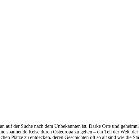
man auf der Suche nach dem‌ Unbekannten ist. Darke⁣ Orte und geheimni
f ⁣eine spannende Reise ⁢durch Osteuropa zu gehen –⁤ ein Teil ​der Welt,‌ de
n Plätze zu entdecken, deren Geschichten ⁤oft so alt sind wie ‍die Städte