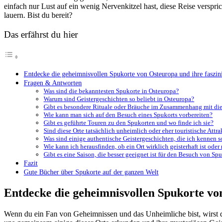
⁤einfach ⁣nur Lust auf ein ‍wenig‍ Nervenkitzel ‌hast, diese Reise versp
lauern. Bist⁢ du bereit?
Das erfährst du hier
Entdecke die ​geheimnisvollen ⁢Spukorte von Osteuropa und ihre faszin
Fragen & Antworten
Was‌ sind die ​bekanntesten Spukorte in Osteuropa?
Warum ‌sind⁣ Geistergeschichten so beliebt in‍ Osteuropa?
Gibt ⁣es besondere ⁣Rituale⁤ oder Bräuche‍ im ‌Zusammenhang⁣ mit di
Wie kann ‌man sich ⁢auf den ‍Besuch eines Spukorts vorbereiten?
Gibt ⁣es geführte Touren‌ zu ⁣den Spukorten‌ und wo finde ich sie?
Sind diese Orte tatsächlich unheimlich oder eher touristische Attr
Was sind einige authentische​ Geistergeschichten, die ich ‍kennen ‍s
Wie kann ich herausfinden, ob ein Ort ⁤wirklich geisterhaft ist ode
Gibt es eine Saison, die besser ‌geeignet ist‌ für den Besuch von Sp
Fazit
Gute Bücher über Spukorte auf der ganzen Welt
Entdecke die ​geheimnisvollen ⁢Spukorte v
Wenn du ​ein Fan⁤ von Geheimnissen und‍ das​ Unheimliche ​bist, wirst 