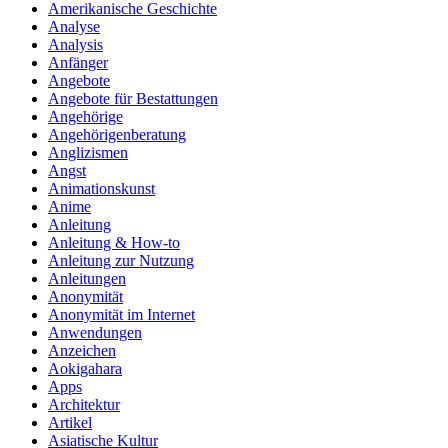
Amerikanische Geschichte
Analyse
Analysis
Anfänger
Angebote
Angebote für Bestattungen
Angehörige
Angehörigenberatung
Anglizismen
Angst
Animationskunst
Anime
Anleitung
Anleitung & How‑to
Anleitung zur Nutzung
Anleitungen
Anonymität
Anonymität im Internet
Anwendungen
Anzeichen
Aokigahara
Apps
Architektur
Artikel
Asiatische Kultur