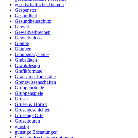
gesellschaftliche Themen
Gespenster
Gesundheit
Gesundheitsschutz
Gewalt
Gewaltverbrechen
Gewaltvideos
Glaube
Glauben
Glaubenssysteme
Grabstätten
Grafikdesign
Grafikformate
Grausame Todesfälle
Grenzwissenschaften
Gruppenrituale
Gruppenspiele
Grusel
Grusel & Horror
Gruselgeschichten
Gruselige Orte
Gruseltouren
günstig
günstige Bestattungen
Günstige Bestattungsoptionen