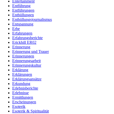
Entertainment
Entführung
Entführungen
Enthüllungen
Enthüllungsjournalismus
Entspannung
Erbe
Erfahrungen
Erfahrungsberichte
Erickhill ER02
Erinnerung
Erinnerung und Trauer
Erinnerungen
Erinnerungsarbeit
Erinnerungskultur
Erklärung
Erklärungen
Erklärungsansätze
Erkundung
Erlebnisberichte
Erlebnisse
Ermittlungen
Erscheinungen
Esoterik
Esoterik & Spiritualität