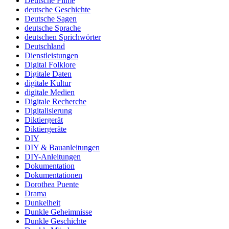
Deutsche Filme
deutsche Geschichte
Deutsche Sagen
deutsche Sprache
deutschen Sprichwörter
Deutschland
Dienstleistungen
Digital Folklore
Digitale Daten
digitale Kultur
digitale Medien
Digitale Recherche
Digitalisierung
Diktiergerät
Diktiergeräte
DIY
DIY & Bauanleitungen
DIY-Anleitungen
Dokumentation
Dokumentationen
Dorothea Puente
Drama
Dunkelheit
Dunkle Geheimnisse
Dunkle Geschichte