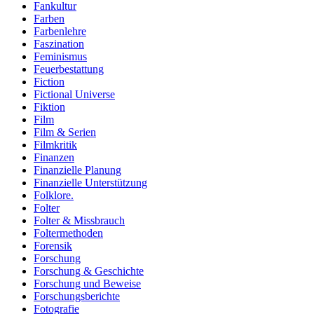
Fankultur
Farben
Farbenlehre
Faszination
Feminismus
Feuerbestattung
Fiction
Fictional Universe
Fiktion
Film
Film & Serien
Filmkritik
Finanzen
Finanzielle Planung
Finanzielle Unterstützung
Folklore.
Folter
Folter & Missbrauch
Foltermethoden
Forensik
Forschung
Forschung & Geschichte
Forschung und Beweise
Forschungsberichte
Fotografie