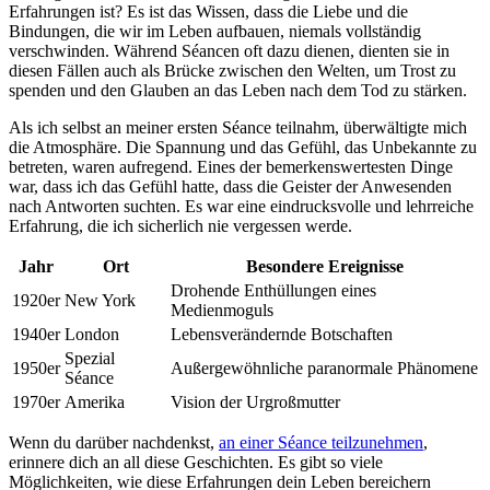
Erfahrungen ist? Es ist das Wissen, dass die Liebe und die
Bindungen, die wir im Leben aufbauen, niemals vollständig
verschwinden. Während Séancen oft dazu dienen, dienten sie in
diesen Fällen auch als Brücke zwischen den Welten, um Trost zu
spenden und den Glauben an das Leben nach dem Tod zu stärken.
Als ich selbst an meiner ersten Séance teilnahm, überwältigte mich
die Atmosphäre. Die Spannung und das Gefühl, das Unbekannte zu
betreten, waren aufregend. Eines der bemerkenswertesten Dinge
war, dass ich das Gefühl hatte, dass die Geister der Anwesenden
nach Antworten suchten. Es war eine eindrucksvolle und lehrreiche
Erfahrung, die ich sicherlich nie vergessen werde.
Jahr
Ort
Besondere Ereignisse
Drohende Enthüllungen eines
1920er
New York
Medienmoguls
1940er
London
Lebensverändernde Botschaften
Spezial
1950er
Außergewöhnliche paranormale Phänomene
Séance
1970er
Amerika
Vision der Urgroßmutter
Wenn du darüber nachdenkst,
an einer Séance teilzunehmen
,
erinnere dich an all diese Geschichten. Es gibt so viele
Möglichkeiten, wie diese Erfahrungen dein Leben bereichern