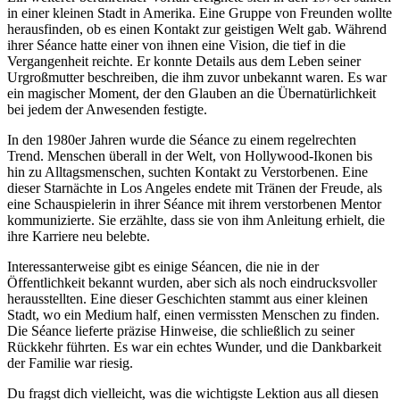
in einer kleinen Stadt in Amerika. Eine Gruppe von Freunden wollte
herausfinden, ob es einen Kontakt zur geistigen Welt gab. Während
ihrer Séance hatte einer von ihnen eine Vision, die tief in die
Vergangenheit reichte. Er konnte Details aus dem Leben seiner
Urgroßmutter beschreiben, die ihm zuvor unbekannt waren. Es war
ein magischer Moment, der den Glauben an die Übernatürlichkeit
bei jedem der Anwesenden festigte.
In den 1980er Jahren wurde die Séance zu einem regelrechten
Trend. Menschen überall in der Welt, von Hollywood-Ikonen bis
hin zu Alltagsmenschen, suchten Kontakt zu Verstorbenen. Eine
dieser Starnächte in Los Angeles endete mit Tränen der Freude, als
eine Schauspielerin in ihrer Séance mit ihrem verstorbenen Mentor
kommunizierte. Sie erzählte, dass sie von ihm Anleitung erhielt, die
ihre Karriere neu belebte.
Interessanterweise gibt es einige Séancen, die nie in der
Öffentlichkeit bekannt wurden, aber sich als noch eindrucksvoller
herausstellten. Eine dieser Geschichten stammt aus einer kleinen
Stadt, wo ein Medium half, einen vermissten Menschen zu finden.
Die Séance lieferte präzise Hinweise, die schließlich zu seiner
Rückkehr führten. Es war ein echtes Wunder, und die Dankbarkeit
der Familie war riesig.
Du fragst dich vielleicht, was die wichtigste Lektion aus all diesen