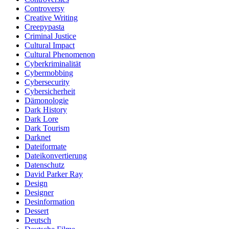
Controversy
Creative Writing
Creepypasta
Criminal Justice
Cultural Impact
Cultural Phenomenon
Cyberkriminalität
Cybermobbing
Cybersecurity
Cybersicherheit
Dämonologie
Dark History
Dark Lore
Dark Tourism
Darknet
Dateiformate
Dateikonvertierung
Datenschutz
David Parker Ray
Design
Designer
Desinformation
Dessert
Deutsch