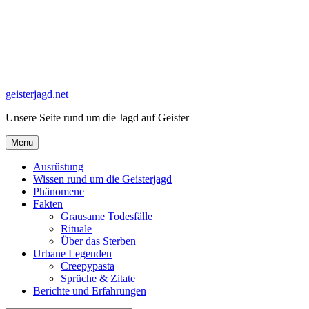
Skip
to
content
geisterjagd.net
Unsere Seite rund um die Jagd auf Geister
Menu
Ausrüstung
Wissen rund um die Geisterjagd
Phänomene
Fakten
Grausame Todesfälle
Rituale
Über das Sterben
Urbane Legenden
Creepypasta
Sprüche & Zitate
Berichte und Erfahrungen