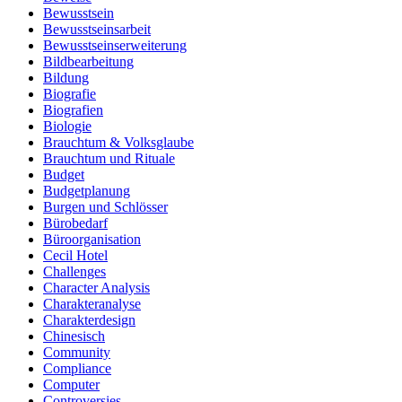
Bewusstsein
Bewusstseinsarbeit
Bewusstseinserweiterung
Bildbearbeitung
Bildung
Biografie
Biografien
Biologie
Brauchtum & Volksglaube
Brauchtum und Rituale
Budget
Budgetplanung
Burgen und Schlösser
Bürobedarf
Büroorganisation
Cecil Hotel
Challenges
Character Analysis
Charakteranalyse
Charakterdesign
Chinesisch
Community
Compliance
Computer
Controversies