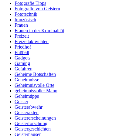
Fotografie Tipps
Fotografie von Geistern
Fototechnik
französisch
Frauen
Frauen in der Kriminalität
Freizeit
Freizeitaktivitäten
Friedhof
Fußball
Gadgets
Gaming
Gefahren
Geheime Botschaften
Geheimnisse
Geheimnisvolle Orte
geheimnisvoller Mann
Geheimtipps
Geister
Geisterabwehr
Geisterakten
Geistererscheinungen
Geisterforschung
Geistergeschichten
Geisterhäuser