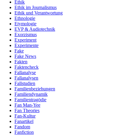
Ethik
Ethik im Journalismus
Ethik und Verantwortung
Ethnologie
Etymologie
EVP & Audiotechnik
Exorzismus
Experiment
Experimente
Fake
Fake News
Fakten
Faktencheck
Fallanalyse
Fallanalysen
Fallstudien
Familienbeziehungen
Familiendynamik
Familientragödie
Fan Man-Yee
Fan Theories
Fan-Kultur
Fanartikel
Fandom
Fanfiction