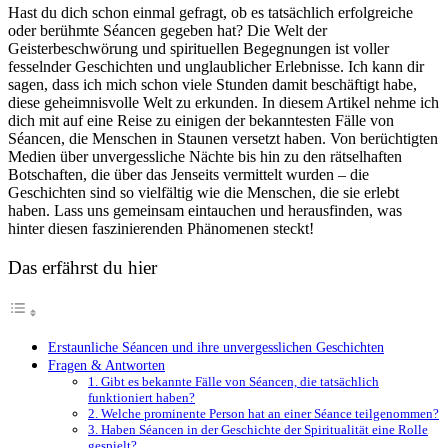
Hast du dich schon einmal gefragt, ob es tatsächlich erfolgreiche
oder berühmte Séancen gegeben hat? Die Welt der
Geisterbeschwörung und spirituellen Begegnungen ist voller
fesselnder Geschichten und unglaublicher Erlebnisse. Ich kann dir
sagen, dass ich mich schon viele Stunden damit beschäftigt habe,
diese geheimnisvolle Welt zu erkunden. In diesem Artikel nehme ich
dich mit auf eine Reise zu einigen der bekanntesten Fälle von
Séancen, die Menschen in Staunen versetzt haben. Von berüchtigten
Medien über unvergessliche Nächte bis hin zu den rätselhaften
Botschaften, die über das Jenseits vermittelt wurden – die
Geschichten sind so vielfältig wie die Menschen, die sie erlebt
haben. Lass uns gemeinsam eintauchen und herausfinden, was
hinter diesen faszinierenden Phänomenen steckt!
Das erfährst du hier
Erstaunliche Séancen und ihre unvergesslichen Geschichten
Fragen & Antworten
1. Gibt es bekannte Fälle von Séancen, die tatsächlich
funktioniert haben?
2. Welche prominente Person hat an einer Séance teilgenommen?
3. Haben Séancen in der Geschichte der Spiritualität eine Rolle
gespielt?