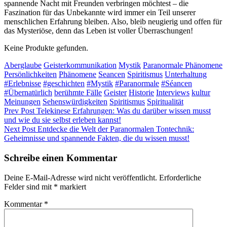
spannende Nacht mit Freunden verbringen möchtest – die
Faszination für das Unbekannte wird immer ein Teil unserer
menschlichen Erfahrung bleiben. Also, bleib neugierig und offen für
das Mysteriöse, denn das Leben ist voller Überraschungen!
Keine Produkte gefunden.
Categories
Aberglaube
Geisterkommunikation
Mystik
Paranormale Phänomene
Tags,
Persönlichkeiten
Phänomene
Seancen
Spiritismus
Unterhaltung
#Erlebnisse
#geschichten
#Mystik
#Paranormale
#Séancen
#Übernatürlich
berühmte Fälle
Geister
Historie
Interviews
kultur
Meinungen
Sehenswürdigkeiten
Spiritismus
Spiritualität
Beitragsnavigation
Previous
Prev Post
Telekinese Erfahrungen: Was du darüber wissen musst
Post
und wie du sie selbst erleben kannst!
Next
Next Post
Entdecke die Welt der Paranormalen Tontechnik:
Post
Geheimnisse und spannende Fakten, die du wissen musst!
Schreibe einen Kommentar
Deine E-Mail-Adresse wird nicht veröffentlicht.
Erforderliche
Felder sind mit
*
markiert
Kommentar
*