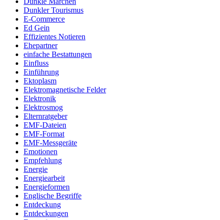
Dunkle Märchen
Dunkler Tourismus
E-Commerce
Ed Gein
Effizientes Notieren
Ehepartner
einfache Bestattungen
Einfluss
Einführung
Ektoplasm
Elektromagnetische Felder
Elektronik
Elektrosmog
Elternratgeber
EMF-Dateien
EMF-Format
EMF-Messgeräte
Emotionen
Empfehlung
Energie
Energiearbeit
Energieformen
Englische Begriffe
Entdeckung
Entdeckungen