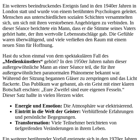
Ein weiteres beeindruckendes Ereignis fand in den 1940er Jahren in
London statt und wurde von einem berühmten Psychologen geleitet.
Menschen aus unterschiedlichen sozialen Schichten versammelten
sich, um sich mit ihren verstorbenen Angehörigen zu verbinden. In
dieser Séance berichtete ein Mann, dass er die Stimme seines Vaters
gehört hatte, der ihm wertvolle Lebensratschläge gab. Die Gefühle
waren überwältigend, und viele verließen den Raum mit einem
neuen Sinn für Hoffnung.
Hast du schon einmal von dem spektakulären Fall des
„Medienkünstlers“
gehört? In den 1950er Jahren nahm dieser
außergewöhnliche Mann an einer Séance teil, die für ihre
außergewöhnlichen paranormalen Phänomene bekannt war.
Während der Sitzung begannen Gläser zu zerspringen und das Licht
flackerte. Das Publikum war gebannt, als ein Geist mit einer klaren
Botschaft erschien: „Eure Zweifel sind eure eigenen Fesseln.“
Dieser Satz hallte in vielen Herzen wider.
Energie und Emotion:
Die Atmosphäre war elektrisierend.
Eintritt in die Welt der Geister:
Verblüffende Erfahrungen
und persönliche Begegnungen.
Transformation:
Viele Teilnehmer berichteten von
tiefgreifenden Veränderungen in ihrem Leben.
Ein weiterer berührender Vorfall ereignete sich in den 1970er Jahren