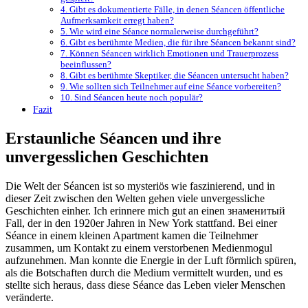
4. Gibt es dokumentierte Fälle, in denen Séancen öffentliche
Aufmerksamkeit erregt haben?
5. Wie wird eine Séance normalerweise durchgeführt?
6. Gibt es berühmte Medien, die für ihre Séancen bekannt sind?
7. Können Séancen wirklich Emotionen und Trauerprozess
beeinflussen?
8. Gibt es berühmte Skeptiker, die Séancen untersucht haben?
9. Wie sollten sich Teilnehmer auf eine Séance vorbereiten?
10. Sind Séancen heute noch populär?
Fazit
Erstaunliche Séancen und ihre
unvergesslichen Geschichten
Die Welt der Séancen ist so mysteriös wie faszinierend, und in
dieser Zeit zwischen den Welten gehen viele unvergessliche
Geschichten einher. Ich erinnere mich gut an einen знаменитый
Fall, der in den 1920er Jahren in New York stattfand. Bei einer
Séance in einem kleinen Apartment kamen die Teilnehmer
zusammen, um Kontakt zu einem verstorbenen Medienmogul
aufzunehmen. Man konnte die Energie in der Luft förmlich spüren,
als die Botschaften durch die Medium vermittelt wurden, und es
stellte sich heraus, dass diese Séance das Leben vieler Menschen
veränderte.