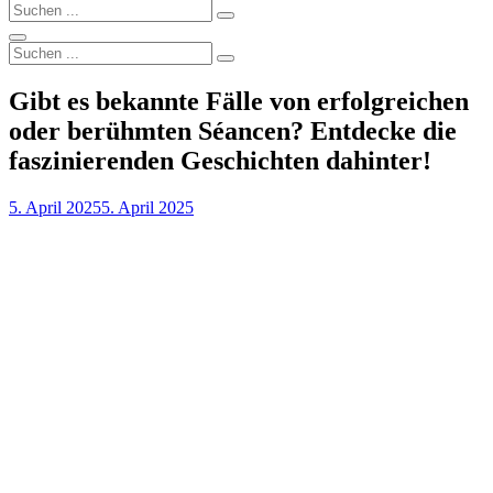
Search
Search
for:
Search
Search
Search
for:
Gibt es bekannte Fälle von erfolgreichen
oder berühmten Séancen? Entdecke die
faszinierenden Geschichten dahinter!
Posted
5. April 2025
5. April 2025
on