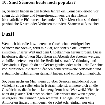
10. Sind Séancen heute noch populär?
Ja, Séancen haben in den letzten Jahren ein Comeback erlebt, vor
allem durch Filme und Fernsehsendungen, die das Thema
übernatürliche Phänomene behandeln. Viele Menschen sind durch
persönliche Krisen oder Verlusten motiviert, Séancen aufzusuchen.
Fazit
Wenn ich über die faszinierenden Geschichten erfolgreicher
Séancen nachdenke, wird mir klar, wie sehr sie die Grenzen
zwischen unserer Welt und dem Unbekannten herausfordern. Diese
Erlebnisse, die oft von Skeptikern als Aberglaube abgetan werden,
enthüllen tiefere menschliche Bedürfnisse nach Verbindung und
Verständnis. Egal, ob du an Geister glaubst oder nicht – die Berichte
von Menschen, die durch Séancen bemerkenswerte Antworten und
erstaunliche Erfahrungen gemacht haben, sind einfach unglaublich.
So, beim nächsten Mal, wenn du über Séancen nachdenkst oder
vielleicht sogar selbst eine in Betracht ziehst, erinnere dich an die
Geschichten, die du heute kennengelernt hast. Wer weiß? Vielleicht
wirst du ja auch Teil eines solchen Erlebnisses und wirst eigene,
unvergessliche Erinnerungen schaffen. Und egal, ob du die
Antworten findest, nach denen du suchst oder einfach nur eine