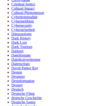
Criminal Justice
Cultural Impact
Cultural Phenomenon
Cyberkriminalität
Cybermobbing
Cybersecurity
Cybersicherheit
Dämonologie
Dark History
Dark Lore
Dark Tourism
Darknet
Dateiformate
Dateikonvertierung
Datenschutz
David Parker Ray
Design
Designer
Desinformation
Dessert
Deutsch
Deutsche Filme
deutsche Geschichte
Deutsche Sagen