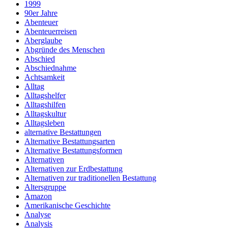
1999
90er Jahre
Abenteuer
Abenteuerreisen
Aberglaube
Abgründe des Menschen
Abschied
Abschiednahme
Achtsamkeit
Alltag
Alltagshelfer
Alltagshilfen
Alltagskultur
Alltagsleben
alternative Bestattungen
Alternative Bestattungsarten
Alternative Bestattungsformen
Alternativen
Alternativen zur Erdbestattung
Alternativen zur traditionellen Bestattung
Altersgruppe
Amazon
Amerikanische Geschichte
Analyse
Analysis