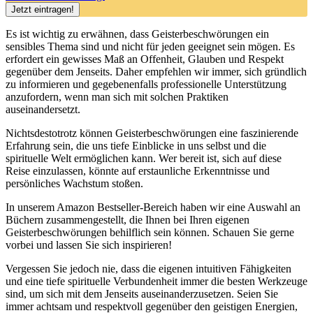
Es ist wichtig zu ‌erwähnen,⁣ dass ​Geisterbeschwörungen ein
sensibles Thema‍ sind und nicht für jeden geeignet sein mögen. Es
erfordert ​ein gewisses Maß⁢ an Offenheit,‌ Glauben und Respekt
gegenüber dem Jenseits. Daher empfehlen wir immer, sich gründlich
zu informieren und gegebenenfalls professionelle Unterstützung
‍anzufordern, wenn man⁣ sich mit ‍solchen Praktiken
auseinandersetzt.
Nichtsdestotrotz⁤ können Geisterbeschwörungen eine‍ faszinierende
Erfahrung ​sein, die uns tiefe Einblicke in uns selbst und die
spirituelle Welt ermöglichen kann. Wer bereit ist, sich auf diese
Reise einzulassen, könnte auf erstaunliche Erkenntnisse und
persönliches Wachstum⁤ stoßen.
In unserem ⁤Amazon Bestseller-Bereich⁤ haben⁢ wir eine Auswahl an
Büchern zusammengestellt, die Ihnen⁢ bei Ihren eigenen
Geisterbeschwörungen behilflich ⁤sein können.⁢ Schauen Sie gerne
vorbei‍ und lassen⁢ Sie sich inspirieren!
Vergessen Sie​ jedoch nie, dass die eigenen intuitiven ‍Fähigkeiten
und⁢ eine tiefe ‍spirituelle⁢ Verbundenheit ⁣immer die besten Werkzeuge
sind, um sich mit ⁣dem Jenseits​ auseinanderzusetzen. Seien Sie
immer achtsam und respektvoll gegenüber ​den geistigen Energien,