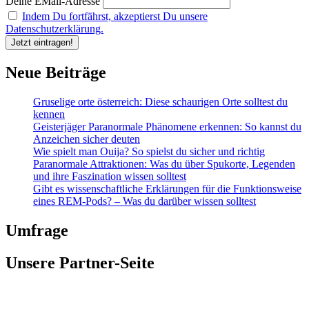
Deine EMail-Adresse
Indem Du fortfährst, akzeptierst Du unsere
Datenschutzerklärung.
Neue Beiträge
Gruselige orte österreich: Diese schaurigen Orte solltest du
kennen
Geisterjäger Paranormale Phänomene erkennen: So kannst du
Anzeichen sicher deuten
Wie spielt man Ouija? So spielst du sicher und richtig
Paranormale Attraktionen: Was du über Spukorte, Legenden
und ihre Faszination wissen solltest
Gibt es wissenschaftliche Erklärungen für die Funktionsweise
eines REM-Pods? – Was du darüber wissen solltest
Umfrage
Unsere Partner-Seite