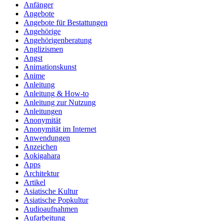
Anfänger
Angebote
Angebote für Bestattungen
Angehörige
Angehörigenberatung
Anglizismen
Angst
Animationskunst
Anime
Anleitung
Anleitung & How‑to
Anleitung zur Nutzung
Anleitungen
Anonymität
Anonymität im Internet
Anwendungen
Anzeichen
Aokigahara
Apps
Architektur
Artikel
Asiatische Kultur
Asiatische Popkultur
Audioaufnahmen
Aufarbeitung