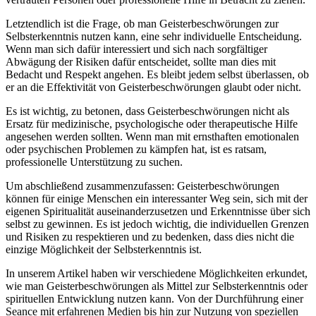
Letztendlich ist die Frage, ‍ob man Geisterbeschwörungen zur
Selbsterkenntnis ⁤nutzen⁤ kann, eine sehr⁣ individuelle Entscheidung.
Wenn man sich dafür interessiert und sich nach sorgfältiger
Abwägung der Risiken dafür entscheidet, sollte man‍ dies mit
Bedacht und Respekt angehen. Es bleibt jedem selbst überlassen, ob
er an die Effektivität von Geisterbeschwörungen‌ glaubt oder nicht.
Es ist ‌wichtig, zu betonen, dass Geisterbeschwörungen nicht ⁣als​
Ersatz ⁢für medizinische,⁢ psychologische oder therapeutische ⁣Hilfe
⁣angesehen werden sollten. Wenn‌ man mit ernsthaften emotionalen
oder⁣ psychischen Problemen zu kämpfen hat,‍ ist⁤ es ratsam,
⁤professionelle Unterstützung zu suchen.
Um⁤ abschließend ⁢zusammenzufassen:‌ Geisterbeschwörungen
können für einige⁤ Menschen ein interessanter Weg sein, sich mit ⁤der
eigenen Spiritualität auseinanderzusetzen und Erkenntnisse über sich
selbst‍ zu gewinnen. Es ist jedoch wichtig, die individuellen Grenzen
und Risiken zu ⁤respektieren und zu bedenken,⁢ dass​ dies ​nicht die
einzige Möglichkeit der Selbsterkenntnis ist.
In unserem⁣ Artikel haben‌ wir verschiedene Möglichkeiten⁤ erkundet,
wie man Geisterbeschwörungen als Mittel zur Selbsterkenntnis oder
spirituellen Entwicklung ⁣nutzen kann. Von der​ Durchführung ‍einer
Seance mit erfahrenen Medien ⁤bis hin ‍zur⁢ Nutzung ⁤von speziellen