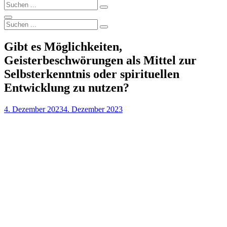
Search
Search
for:
Search
Search
Search
for:
Gibt es Möglichkeiten,
Geisterbeschwörungen als Mittel zur
Selbsterkenntnis oder spirituellen
Entwicklung zu nutzen?
Posted
4. Dezember 2023
4. Dezember 2023
on