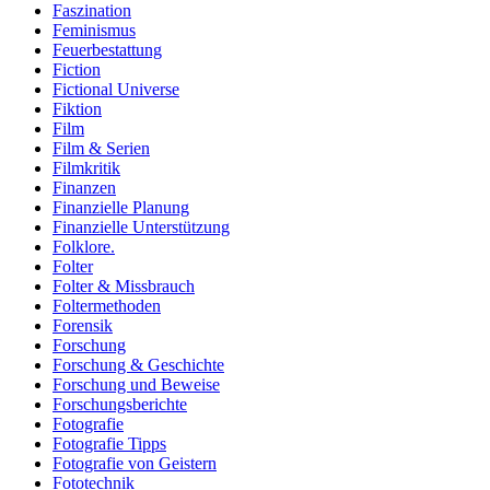
Faszination
Feminismus
Feuerbestattung
Fiction
Fictional Universe
Fiktion
Film
Film & Serien
Filmkritik
Finanzen
Finanzielle Planung
Finanzielle Unterstützung
Folklore.
Folter
Folter & Missbrauch
Foltermethoden
Forensik
Forschung
Forschung & Geschichte
Forschung und Beweise
Forschungsberichte
Fotografie
Fotografie Tipps
Fotografie von Geistern
Fototechnik