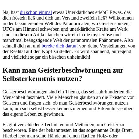
Na, hast
du schon⁤ einmal
⁣etwas Unerklärliches erlebt? Etwas, das
dich frösteln ließ und dich ​am Verstand zweifeln ließ? Willkommen
in der faszinierenden ​Welt des‍ Paranormalen, wo Geister ⁣spuken,
UFOs am Himmel schweben und unerklärliche ‌Kräfte‍ am Werk
sind. In ⁣diesem ​Artikel tauchen wir ein in die mysteriöse und
‍manchmal beängstigende Welt⁤ der paranormalen‌ Phänomene. Also
schnall ‌dich an und
bereite dich darauf
vor, deine‌ Vorstellungen von
der Realität auf den⁣ Kopf zu stellen. Es ⁢wird⁢ spannend, aufregend
und vielleicht ‍sogar ein bisschen unheimlich!
Kann man Geisterbeschwörungen zur
Selbsterkenntnis nutzen?
Geisterbeschwörungen sind ⁤ein Thema, das seit ⁤Jahrhunderten die
Menschheit fasziniert.‍ Viele​ Menschen glauben ​an die ​Existenz von
Geistern und fragen sich, ob man Geisterbeschwörungen nutzen
kann, um sich selbst besser kennenzulernen und Erkenntnisse ⁢über
das eigene‌ Leben ‌zu gewinnen.
Es gibt⁢ verschiedene Techniken und‍ Methoden, um Geister zu
beschwören. Eine⁤ der bekanntesten ist das sogenannte‌ Ouija-Brett.
Hierbei legt​ man​ seine⁣ Hände auf​ einen flachen Holz- oder