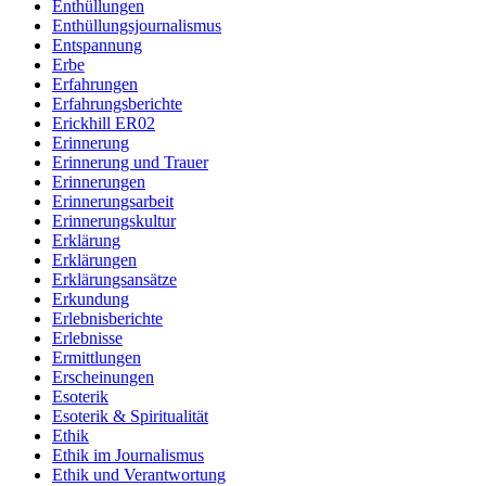
Enthüllungen
Enthüllungsjournalismus
Entspannung
Erbe
Erfahrungen
Erfahrungsberichte
Erickhill ER02
Erinnerung
Erinnerung und Trauer
Erinnerungen
Erinnerungsarbeit
Erinnerungskultur
Erklärung
Erklärungen
Erklärungsansätze
Erkundung
Erlebnisberichte
Erlebnisse
Ermittlungen
Erscheinungen
Esoterik
Esoterik & Spiritualität
Ethik
Ethik im Journalismus
Ethik und Verantwortung