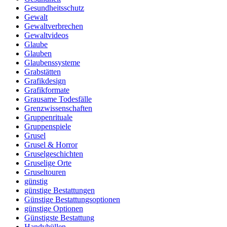
Gesundheitsschutz
Gewalt
Gewaltverbrechen
Gewaltvideos
Glaube
Glauben
Glaubenssysteme
Grabstätten
Grafikdesign
Grafikformate
Grausame Todesfälle
Grenzwissenschaften
Gruppenrituale
Gruppenspiele
Grusel
Grusel & Horror
Gruselgeschichten
Gruselige Orte
Gruseltouren
günstig
günstige Bestattungen
Günstige Bestattungsoptionen
günstige Optionen
Günstigste Bestattung
Handyhüllen