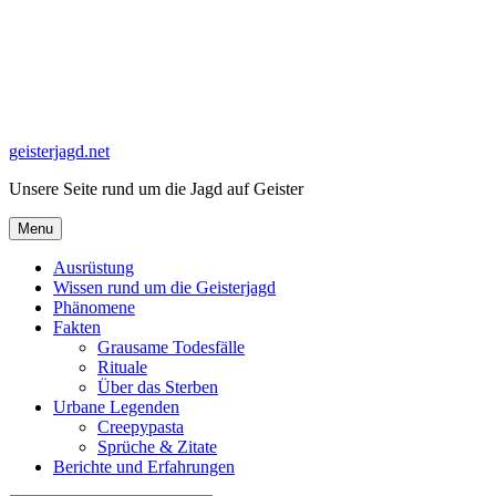
Skip
to
content
geisterjagd.net
Unsere Seite rund um die Jagd auf Geister
Menu
Ausrüstung
Wissen rund um die Geisterjagd
Phänomene
Fakten
Grausame Todesfälle
Rituale
Über das Sterben
Urbane Legenden
Creepypasta
Sprüche & Zitate
Berichte und Erfahrungen