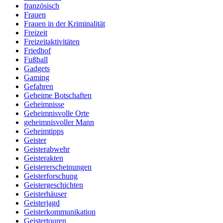
französisch
Frauen
Frauen in der Kriminalität
Freizeit
Freizeitaktivitäten
Friedhof
Fußball
Gadgets
Gaming
Gefahren
Geheime Botschaften
Geheimnisse
Geheimnisvolle Orte
geheimnisvoller Mann
Geheimtipps
Geister
Geisterabwehr
Geisterakten
Geistererscheinungen
Geisterforschung
Geistergeschichten
Geisterhäuser
Geisterjagd
Geisterkommunikation
Geistertouren