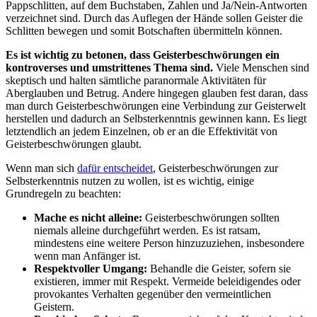
Pappschlitten, auf ‍dem Buchstaben, Zahlen und Ja/Nein-Antworten ​
verzeichnet‌ sind. Durch das Auflegen der Hände sollen Geister die
Schlitten bewegen und ⁣somit Botschaften⁣ übermitteln können.
Es ist wichtig zu ‌betonen, ⁣dass⁤ Geisterbeschwörungen ein
kontroverses und ⁣umstrittenes Thema ⁤sind.
Viele⁢ Menschen ‍sind⁣
skeptisch ​und halten sämtliche⁢ paranormale Aktivitäten für
Aberglauben und Betrug. Andere ⁢hingegen glauben fest daran, dass
man durch‍ Geisterbeschwörungen eine Verbindung zur Geisterwelt‍
herstellen und dadurch an Selbsterkenntnis gewinnen kann. Es liegt
letztendlich an ⁢jedem Einzelnen, ‍ob er an⁤ die⁤ Effektivität von
Geisterbeschwörungen glaubt.
Wenn man sich
dafür entscheidet
, Geisterbeschwörungen zur
Selbsterkenntnis nutzen zu wollen, ist es wichtig, einige
Grundregeln zu beachten:
Mache es nicht alleine:
Geisterbeschwörungen sollten‍
niemals alleine durchgeführt werden. Es ist ratsam,
mindestens eine weitere Person hinzuzuziehen,⁢ insbesondere
wenn ⁤man Anfänger ist.
Respektvoller Umgang:
Behandle die​ Geister,⁤ sofern sie
existieren, immer mit Respekt. Vermeide beleidigendes oder
provokantes​ Verhalten gegenüber den⁢ vermeintlichen
Geistern.