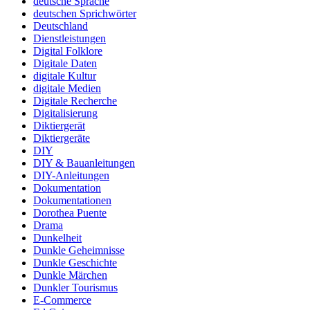
deutsche Sprache
deutschen Sprichwörter
Deutschland
Dienstleistungen
Digital Folklore
Digitale Daten
digitale Kultur
digitale Medien
Digitale Recherche
Digitalisierung
Diktiergerät
Diktiergeräte
DIY
DIY & Bauanleitungen
DIY-Anleitungen
Dokumentation
Dokumentationen
Dorothea Puente
Drama
Dunkelheit
Dunkle Geheimnisse
Dunkle Geschichte
Dunkle Märchen
Dunkler Tourismus
E-Commerce