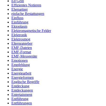
Ed Gein
Effizientes Notieren
Ehepartner
einfache Bestattungen
Einfluss
Einführung
Ektoplasm
Elektromagnetische Felder
Elektronik
Elektrosmog
Elternratgeber
EMF-Dateien
EMF-Format
EMF-Messgeräte
Emotionen
Empfehlung
Energie
Energiearbeit
Energieformen
Englische Begriffe
Entdeckung
Entdeckungen
Entertainment
Entführung
Entführungen