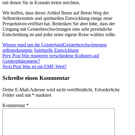
mit⁣ denen Sie‌ in Kontakt treten möchten.
Wir hoffen, dass dieser‌ Artikel Ihnen ⁤auf Ihrem Weg der
Selbsterkenntnis⁢ und ‍spirituellen Entwicklung einige⁣ neue
Perspektiven eröffnet hat. Bedenken Sie aber bitte,‍ dass der
⁣Umgang mit ⁤Geisterbeschwörungen eine sehr persönliche
Entscheidung ist und jeder seine⁢ eigene Reise⁢ wählen sollte.
Categories
Tags,
Wissen rund um die Geisterjagd
Geisterbeschwörungen
selbsterkenntnis
Spirituelle Entwicklung
Beitragsnavigation
Previous
Prev Post
Wie reagieren verschiedene Kulturen auf
Post
Geisterphänomene?
Next
Next Post
Was ist ein EMF-Wert?
Post
Schreibe einen Kommentar
Deine E-Mail-Adresse wird nicht veröffentlicht.
Erforderliche
Felder sind mit
*
markiert
Kommentar
*