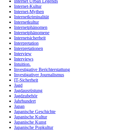
Internet Urban Legends
Internet-Kultur
Internet-Mythen
Internetkriminalität
Internetkultur
Internetphänomen
Internetphänomene
Internetsicherheit
Interpretation
Interpretationen
Interview
Interviews
Intuition.
Investigative Berichterstattung
Investigativer Journalismus
IT-Sicherheit
Jagd
Jagdausrüstung
Jagdzubehör
Jahrhundert
Japan
Japanische Geschichte
Japanische Kultur
Japanische Kunst
Japanische Popkultur