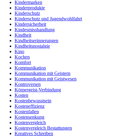
Kindermarken
Kinderprodukte
Kinderschutz
Kinderschutz und Jugendwohlfahrt
Kindersicherheit
Kindesmisshandlung
Kindheit
Kindheitserinnerungen
Kindheitsnostalgie
Kino
Kochen
Komfort
Kommunikation
Kommunikation mit Geistern
Kommunikation mit Geistwesen
Kontroversen
Körpergeist-Verbindung
Kosten
Kostenbewusstsein
Kosteneffizienz
Kostenfallen
Kostensenkung
Kostenvergleich
Kostenvergleich Bestattungen
Kreatives Schreiben