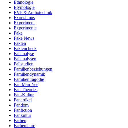
Ethnologie
Etymologie
EVP & Audiotechnik
Exorzismus
Experiment
Experimente
Fake
Fake News
Fakten
Faktencheck
Fallanalyse
Fallanalysen
Fallstudien
Familienbeziehungen
Familiendynamik
Familientragödie
Fan Man-Yee
Fan Theories
Fan-Kultur
Fanartikel
Fandom
Fanfiction
Fankultur
Farben
Farbenlehre