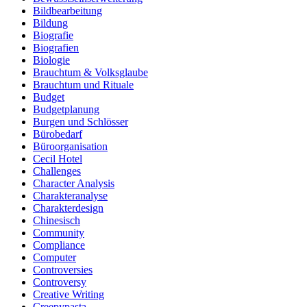
Bildbearbeitung
Bildung
Biografie
Biografien
Biologie
Brauchtum & Volksglaube
Brauchtum und Rituale
Budget
Budgetplanung
Burgen und Schlösser
Bürobedarf
Büroorganisation
Cecil Hotel
Challenges
Character Analysis
Charakteranalyse
Charakterdesign
Chinesisch
Community
Compliance
Computer
Controversies
Controversy
Creative Writing
Creepypasta