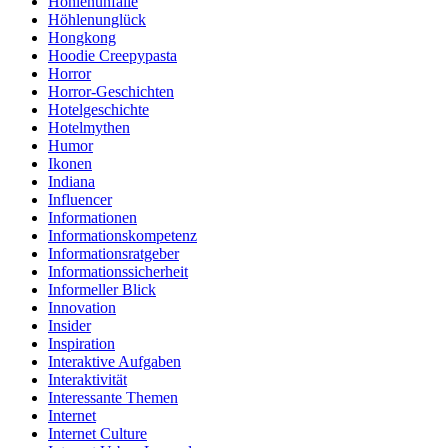
Höhlenunfälle
Höhlenunglück
Hongkong
Hoodie Creepypasta
Horror
Horror-Geschichten
Hotelgeschichte
Hotelmythen
Humor
Ikonen
Indiana
Influencer
Informationen
Informationskompetenz
Informationsratgeber
Informationssicherheit
Informeller Blick
Innovation
Insider
Inspiration
Interaktive Aufgaben
Interaktivität
Interessante Themen
Internet
Internet Culture