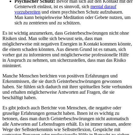
Psychischer⁣ Schutz:
Bevor man sich auf⁢ den Kontakt mit ‍der
Geisterwelt einlässt, ist ​es sinnvoll, sich
mental darauf
vorzubereiten
und ​einen psychischen Schutz aufzubauen.
Man kann beispielsweise Meditation oder Gebete nutzen,⁤ um
sich zu zentrieren ⁣und zu schützen.
Es ist wichtig⁢ anzumerken, dass Geisterbeschwörungen nicht ohne⁢
Risiken sind. Man sollte sich bewusst sein, dass ⁤man
möglicherweise mit‍ negativen Energien in Kontakt⁤ kommen könnte,
die einem schaden könnten. Aus diesem Grund ist es ⁢ratsam, sich
vorher gut zu informieren‌ und​ möglicherweise​ professionelle Hilfe
in Anspruch⁢ zu nehmen, um sicherzustellen, dass ⁣man ⁤das Risiko
minimiert.
Manche ⁢Menschen berichten ​von ⁣positiven Erfahrungen und
Erkenntnissen, die sie durch Geisterbeschwörungen⁤ gewonnen
⁤haben. Sie fühlen ‍sich ⁤dadurch mit ihrer spirituellen Seite ⁤verbunden
und erhalten ⁤möglicherweise Antworten auf Fragen, die sie
beschäftigt​ haben.
Es gibt‌ jedoch​ auch Berichte von ⁣Menschen, die negative oder
gruselige ‌Erfahrungen gemacht haben. Ihnen ist es⁤ wichtig zu​
betonen,‍ dass man durch ⁢Geisterbeschwörungen nicht ​automatisch
alle Antworten‍ auf ⁤Lebensfragen erhält. Es ​ist​ immer ‍ratsam, andere
⁣Wege der Selbsterkenntnis wie Selbstreflexion, Gespräche mit
vertrauten Personen oder professionelle Hilfe ⁢in⁣ Betracht zu ⁣ziehen.