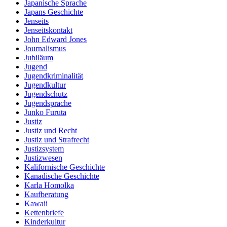
Japanische Sprache
Japans Geschichte
Jenseits
Jenseitskontakt
John Edward Jones
Journalismus
Jubiläum
Jugend
Jugendkriminalität
Jugendkultur
Jugendschutz
Jugendsprache
Junko Furuta
Justiz
Justiz und Recht
Justiz und Strafrecht
Justizsystem
Justizwesen
Kalifornische Geschichte
Kanadische Geschichte
Karla Homolka
Kaufberatung
Kawaii
Kettenbriefe
Kinderkultur