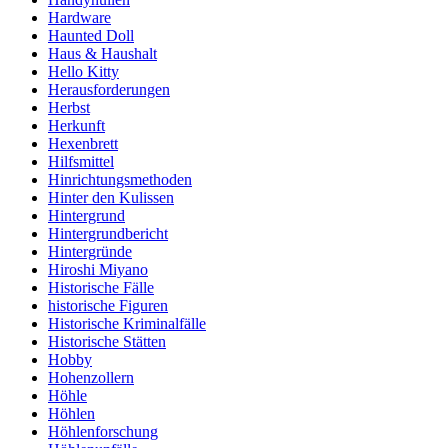
Hardware
Haunted Doll
Haus & Haushalt
Hello Kitty
Herausforderungen
Herbst
Herkunft
Hexenbrett
Hilfsmittel
Hinrichtungsmethoden
Hinter den Kulissen
Hintergrund
Hintergrundbericht
Hintergründe
Hiroshi Miyano
Historische Fälle
historische Figuren
Historische Kriminalfälle
Historische Stätten
Hobby
Hohenzollern
Höhle
Höhlen
Höhlenforschung