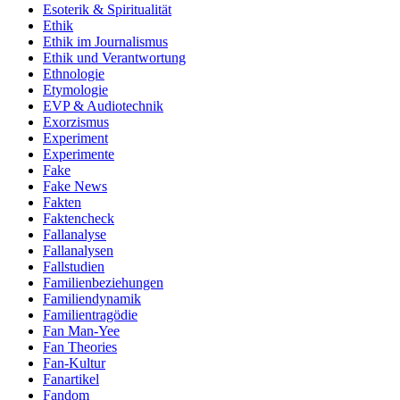
Esoterik & Spiritualität
Ethik
Ethik im Journalismus
Ethik und Verantwortung
Ethnologie
Etymologie
EVP & Audiotechnik
Exorzismus
Experiment
Experimente
Fake
Fake News
Fakten
Faktencheck
Fallanalyse
Fallanalysen
Fallstudien
Familienbeziehungen
Familiendynamik
Familientragödie
Fan Man-Yee
Fan Theories
Fan-Kultur
Fanartikel
Fandom