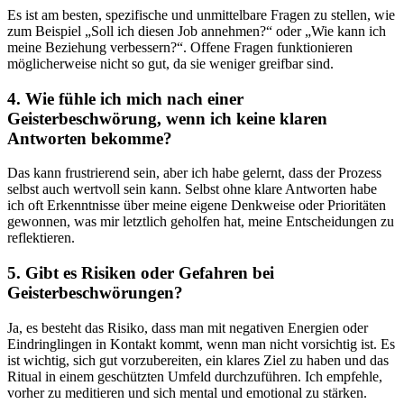
Es ⁤ist am besten, spezifische und unmittelbare Fragen zu stellen, wie
zum Beispiel „Soll ich diesen Job‌ annehmen?“ oder „Wie kann ich
meine Beziehung verbessern?“. Offene Fragen funktionieren​
möglicherweise ⁣nicht so gut, da sie weniger greifbar⁤ sind.
4. Wie fühle ich mich nach einer
Geisterbeschwörung, wenn ich keine klaren
Antworten bekomme?
Das kann frustrierend sein, aber ich habe gelernt, dass der Prozess‍
selbst auch⁤ wertvoll sein kann. Selbst ohne klare Antworten⁤ habe
ich oft Erkenntnisse über meine eigene Denkweise oder Prioritäten
gewonnen, was mir letztlich ‌geholfen hat, meine Entscheidungen zu
reflektieren.
5. ‍Gibt es Risiken oder Gefahren bei
Geisterbeschwörungen?
Ja, es besteht das Risiko, dass man mit negativen Energien oder
‌Eindringlingen in Kontakt kommt, wenn man nicht vorsichtig ist. Es
ist wichtig, sich gut vorzubereiten, ⁤ein klares⁤ Ziel​ zu‌ haben und das
Ritual ‍in⁢ einem geschützten ⁤Umfeld durchzuführen. Ich empfehle,⁢
vorher zu meditieren und sich mental und emotional zu stärken.