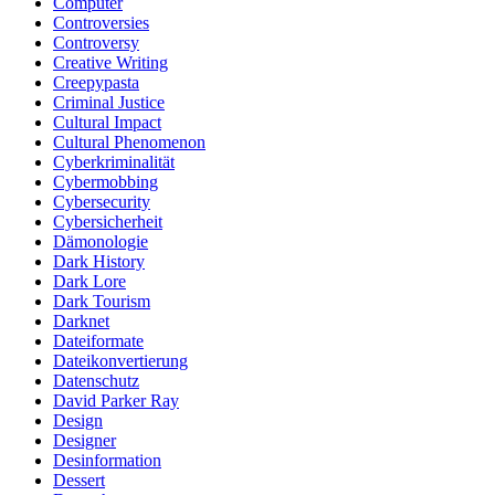
Computer
Controversies
Controversy
Creative Writing
Creepypasta
Criminal Justice
Cultural Impact
Cultural Phenomenon
Cyberkriminalität
Cybermobbing
Cybersecurity
Cybersicherheit
Dämonologie
Dark History
Dark Lore
Dark Tourism
Darknet
Dateiformate
Dateikonvertierung
Datenschutz
David Parker Ray
Design
Designer
Desinformation
Dessert