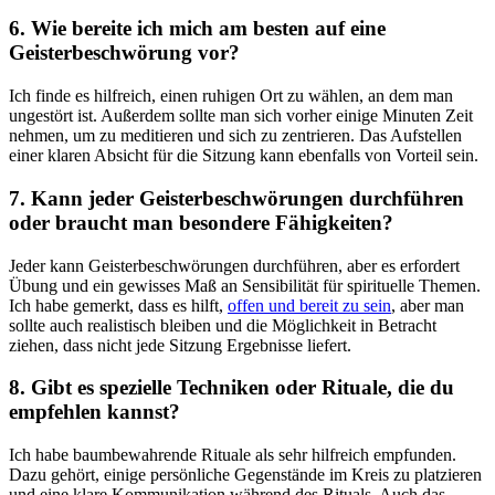
6. Wie bereite ich ‌mich am besten auf ⁣eine
Geisterbeschwörung vor?
Ich finde ⁤es hilfreich, einen ruhigen Ort zu wählen, an dem man
ungestört ist. ⁣Außerdem sollte man sich vorher einige Minuten Zeit
nehmen, um zu meditieren und⁣ sich zu zentrieren. Das Aufstellen
einer klaren ⁢Absicht für die Sitzung kann ebenfalls von Vorteil sein.
7. Kann jeder Geisterbeschwörungen durchführen
oder braucht man besondere Fähigkeiten?
Jeder kann Geisterbeschwörungen durchführen, aber es erfordert
Übung und ein gewisses Maß an Sensibilität für spirituelle Themen.
Ich ​habe ⁢gemerkt, dass es ‍hilft,
offen und bereit zu sein
, aber man‌
sollte auch realistisch‌ bleiben und die Möglichkeit in ⁢Betracht
ziehen, dass nicht jede Sitzung Ergebnisse liefert.
8. ⁤Gibt es ⁣spezielle Techniken oder Rituale,‌ die du
empfehlen kannst?
Ich habe baumbewahrende Rituale ‌als sehr hilfreich empfunden.
⁣Dazu gehört, einige persönliche Gegenstände im Kreis zu platzieren
und eine klare Kommunikation während des Rituals. Auch das