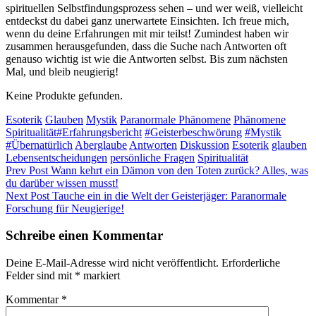
spirituellen Selbstfindungsprozess sehen – und wer weiß, vielleicht
entdeckst du dabei ganz ⁤unerwartete Einsichten. Ich freue mich,
wenn du deine Erfahrungen mit mir teilst! Zumindest haben wir
zusammen herausgefunden, dass die Suche nach Antworten oft
genauso wichtig ist wie die Antworten selbst. Bis zum nächsten ​
Mal, und bleib neugierig!
Keine Produkte gefunden.
Categories
Esoterik
Glauben
Mystik
Paranormale Phänomene
Phänomene
Tags,
Spiritualität
#Erfahrungsbericht
#Geisterbeschwörung
#Mystik
#Übernatürlich
Aberglaube
Antworten
Diskussion
Esoterik
glauben
Lebensentscheidungen
persönliche Fragen
Spiritualität
Beitragsnavigation
Previous
Prev Post
Wann kehrt ein Dämon von den Toten zurück? Alles, was
Post
du darüber wissen musst!
Next
Next Post
Tauche ein in die Welt der Geisterjäger: Paranormale
Post
Forschung für Neugierige!
Schreibe einen Kommentar
Deine E-Mail-Adresse wird nicht veröffentlicht.
Erforderliche
Felder sind mit
*
markiert
Kommentar
*