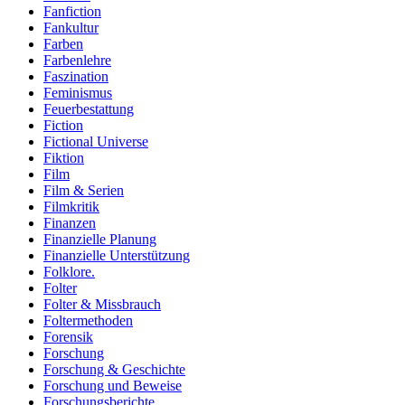
Fanfiction
Fankultur
Farben
Farbenlehre
Faszination
Feminismus
Feuerbestattung
Fiction
Fictional Universe
Fiktion
Film
Film & Serien
Filmkritik
Finanzen
Finanzielle Planung
Finanzielle Unterstützung
Folklore.
Folter
Folter & Missbrauch
Foltermethoden
Forensik
Forschung
Forschung & Geschichte
Forschung und Beweise
Forschungsberichte