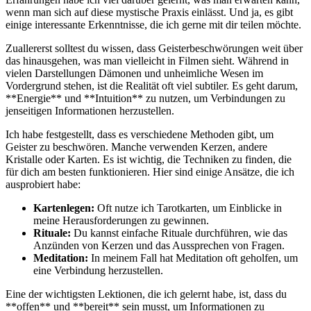
wenn man sich auf diese mystische Praxis⁢ einlässt. Und ja, es gibt
einige interessante Erkenntnisse, die ich gerne mit dir teilen möchte.
Zuallererst solltest ⁤du wissen,‌ dass Geisterbeschwörungen weit über
das hinausgehen, was man vielleicht in Filmen sieht. Während​ in
vielen Darstellungen Dämonen und ⁢unheimliche Wesen im
Vordergrund stehen, ist die ‌Realität oft viel subtiler. Es geht darum,
⁢**Energie** und **Intuition** zu nutzen, um Verbindungen zu
jenseitigen Informationen herzustellen.
Ich habe festgestellt, dass es verschiedene Methoden gibt, um
Geister zu beschwören. Manche verwenden Kerzen, andere
Kristalle oder Karten. Es ist wichtig, die Techniken zu finden, ⁤die
für dich am besten funktionieren. Hier sind ‌einige Ansätze,⁣ die ich
ausprobiert habe:
Kartenlegen:
Oft nutze ich Tarotkarten, um Einblicke in
meine ‌Herausforderungen zu gewinnen.
Rituale:
Du kannst einfache Rituale durchführen, wie​ das
Anzünden von​ Kerzen und das Aussprechen von Fragen.
Meditation:
In meinem ⁣Fall hat Meditation oft geholfen, um
eine ‍Verbindung herzustellen.
Eine der‌ wichtigsten Lektionen, die ich gelernt habe, ist, dass⁤ du
**offen** und **bereit** sein musst, um Informationen zu