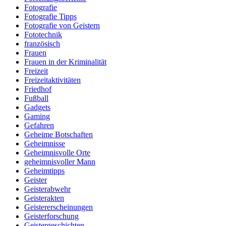
Fotografie
Fotografie Tipps
Fotografie von Geistern
Fototechnik
französisch
Frauen
Frauen in der Kriminalität
Freizeit
Freizeitaktivitäten
Friedhof
Fußball
Gadgets
Gaming
Gefahren
Geheime Botschaften
Geheimnisse
Geheimnisvolle Orte
geheimnisvoller Mann
Geheimtipps
Geister
Geisterabwehr
Geisterakten
Geistererscheinungen
Geisterforschung
Geistergeschichten