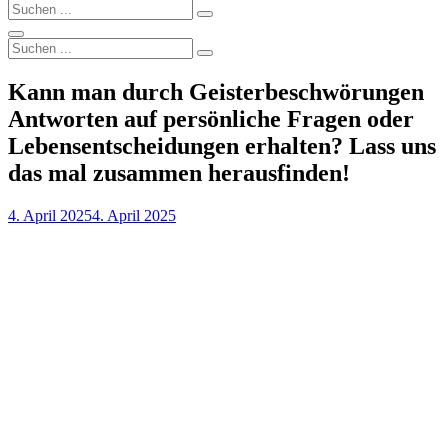
Search
Search
for:
Search
Search
Search
for:
Kann man durch Geisterbeschwörungen
Antworten auf persönliche Fragen oder
Lebensentscheidungen erhalten? Lass uns
das mal zusammen herausfinden!
Posted
4. April 2025
4. April 2025
on