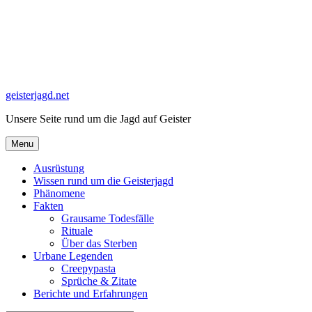
Skip
to
content
geisterjagd.net
Unsere Seite rund um die Jagd auf Geister
Menu
Ausrüstung
Wissen rund um die Geisterjagd
Phänomene
Fakten
Grausame Todesfälle
Rituale
Über das Sterben
Urbane Legenden
Creepypasta
Sprüche & Zitate
Berichte und Erfahrungen