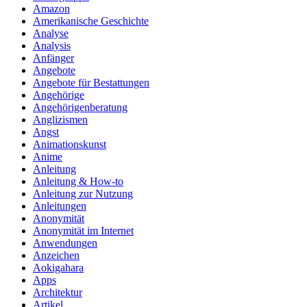
Amazon
Amerikanische Geschichte
Analyse
Analysis
Anfänger
Angebote
Angebote für Bestattungen
Angehörige
Angehörigenberatung
Anglizismen
Angst
Animationskunst
Anime
Anleitung
Anleitung & How‑to
Anleitung zur Nutzung
Anleitungen
Anonymität
Anonymität im Internet
Anwendungen
Anzeichen
Aokigahara
Apps
Architektur
Artikel