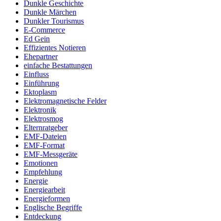
Dunkle Geschichte
Dunkle Märchen
Dunkler Tourismus
E-Commerce
Ed Gein
Effizientes Notieren
Ehepartner
einfache Bestattungen
Einfluss
Einführung
Ektoplasm
Elektromagnetische Felder
Elektronik
Elektrosmog
Elternratgeber
EMF-Dateien
EMF-Format
EMF-Messgeräte
Emotionen
Empfehlung
Energie
Energiearbeit
Energieformen
Englische Begriffe
Entdeckung