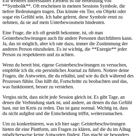
Ein weiteres interessantes Element ist die Bedeutung von
**Symbolik**. Oft erscheinen in meinen Sessions ⁣Symbole, die
tiefere Bedeutungen tragen. Das könnte ein ‍Tier, ein Objekt oder​
sogar ein Gefühl sein. Ich​ habe gelernt, diese Symbole ernst zu
nehmen, ⁤da sie auf mein Unterbewusstsein hindeuten.
Eine Frage, die ich oft gestellt bekomme, ist, ob man
Geisterbeschwörungen auch für andere Personen durchführen kann.
Ja, das ist möglich, aber ich rate dazu, immer die Zustimmung‍ der
anderen Person einzuholen. Es ist ⁤wichtig, die **Energie**⁣ jeder
Person zu respektieren und zu achten.
Wenn du bereit bist, eigene Geisterbeschwörungen zu versuchen,
empfehle ich dir, ein persönliches Journal zu führen. Notiere deine
Fragen,​ die Antworten, ⁣die du erhältst, und wie du dich während des
Prozesses fühlst. Das hilft dir, Fortschritte zu beobachten und das,
was funktioniert, besser zu verstehen.
Vergiss‌ nicht, dass nicht jede Session gleich ist. Es gibt Tage, an
denen die Verbindung stark ist, ​und andere,​ an denen du das Gefühl
hast, nur im Kreis zu reden. Das ist ganz normal. Wichtig ist, dass
du nicht aufgibst und die⁢ Entscheidung triffst, weiterzumachen.
Um zu konkretisieren, was ich hier sage: Geisterbeschwörungen
bieten dir eine Plattform, um ⁣Fragen zu klären, auf die du ⁢im Alltag
möglicherweise keine ​Antworten findest. Das macht sie ⁤besonders