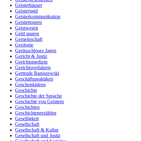
Geisterhäuser
Geisterjagd
Geisterkommunikation
Geistertouren
Geistwesen
Geld sparen
Gemeinschaft
Geologie
Geräuschloses Jagen
Gericht & Justiz
Gerichtsmedizin
Gerichtsverfahren
Gertrude Baniszewski
Geschäftspraktiken
Geschenkideen
Geschichte
Geschichte der Sprache
Geschichte von Geistern
Geschichten
Geschichtenerzählen
Geselligkeit
Gesellschaft
Gesellschaft & Kultur
Gesellschaft und Justiz