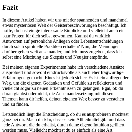
Fazit
In diesem⁤ Artikel haben wir uns mit der spannenden und manchmal
etwas mysteriösen Welt der Geisterbeschwörungen beschäftigt. Ich
hoffe, du hast einige interessante Einblicke und vielleicht auch ein
paar Fragen für‍ dich selbst gewonnen. Kannst du wirklich
Antworten auf persönliche Anliegen oder Lebensentscheidungen
durch solch spirituelle Praktiken⁤ erhalten? Nun, die ⁢Meinungen
⁤darüber gehen weit auseinander, und ich muss zugeben, dass ich
selbst eine Mischung aus Skepsis und Neugier empfinde.
Bei meinen eigenen Experimenten habe​ ich verschiedene Ansätze
ausprobiert und sowohl eindrucksvolle als auch eher ⁢fragwürdige
Erfahrungen gemacht. Eines ist jedoch sicher:​ Es ist ein aufregender
‌Weg, um die eigenen Gedanken und Gefühle zu reflektieren ⁤und
vielleicht​ sogar zu neuen Erkenntnissen‌ zu gelangen. Egal, ob du
daran glaubst oder nicht, die Auseinandersetzung mit diesen
Themen kann dir helfen, deinen eigenen Weg besser zu verstehen
und zu finden.
Letztendlich liegt die Entscheidung, ob du es ausprobieren möchtest,
ganz bei dir. Mach dir klar, dass es kein Allheilmittel gibt und dass
jede Antwort, die du erhältst, ⁢durch‌ deine eigene Intuition gefiltert
werden muss. Vielleicht möchtest du es ⁤einfach als​ eine Art