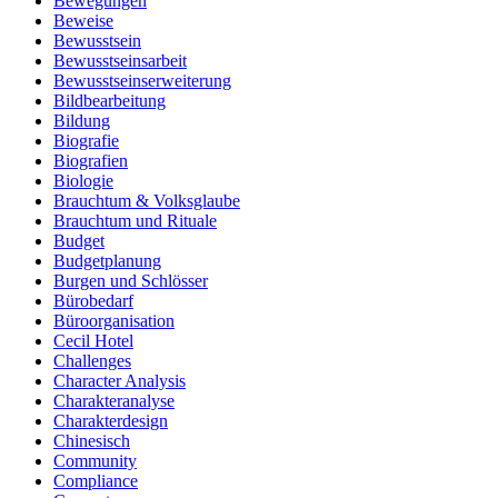
Bewegungen
Beweise
Bewusstsein
Bewusstseinsarbeit
Bewusstseinserweiterung
Bildbearbeitung
Bildung
Biografie
Biografien
Biologie
Brauchtum & Volksglaube
Brauchtum und Rituale
Budget
Budgetplanung
Burgen und Schlösser
Bürobedarf
Büroorganisation
Cecil Hotel
Challenges
Character Analysis
Charakteranalyse
Charakterdesign
Chinesisch
Community
Compliance