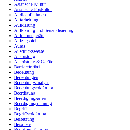
Asiatische Kultur
Asiatische Popkultur
Audioaufnahmen
Aufarbeitung
Aufklärung
Aufklärung und Sensibilisierung
Aufnahmegeräte
Aufzugspiel
Auras
Ausdrucksweise
Ausrüstung
Ausrüstung & Geräte
Barrierefreiheit
Bedeutung
Bedeutungen
Bedeutungsanalyse
Bedeutungserklärung
Beerdigung
Beerdigungsarten
Beerdigungsplanung
Begriff
Begriffserklärung
Beisetzung
Beispiele
Benutzererfahrung