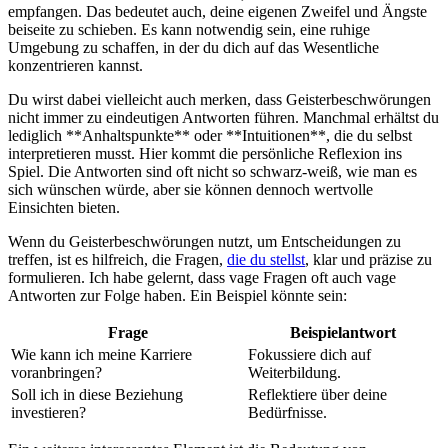
empfangen. Das bedeutet auch, deine eigenen Zweifel und Ängste
beiseite zu schieben. Es kann notwendig ​sein, eine ruhige
Umgebung ⁤zu schaffen, in der du dich auf das Wesentliche
konzentrieren ‌kannst.
Du wirst dabei vielleicht auch merken, dass Geisterbeschwörungen ​
nicht immer zu eindeutigen Antworten führen. Manchmal erhältst du
lediglich **Anhaltspunkte** ‍oder **Intuitionen**, die du selbst
interpretieren⁢ musst. ‍Hier kommt die persönliche Reflexion ins
Spiel. Die Antworten sind oft nicht so schwarz-weiß, wie man es
‌sich wünschen würde,⁤ aber sie können⁤ dennoch wertvolle
Einsichten bieten.
Wenn du Geisterbeschwörungen nutzt, um Entscheidungen zu
treffen, ist es hilfreich, die Fragen,
die du stellst
, klar und präzise zu
⁣formulieren. Ich habe gelernt, dass vage Fragen oft auch vage
Antworten zur Folge ​haben. ​Ein Beispiel könnte sein:
Frage
Beispielantwort
Wie kann ich meine Karriere
Fokussiere dich auf
voranbringen?
Weiterbildung.
Soll ich in diese Beziehung
Reflektiere über deine
investieren?
Bedürfnisse.