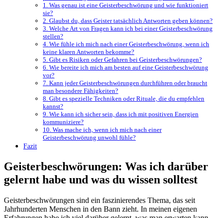
1. Was genau ist eine Geisterbeschwörung und wie funktioniert
sie?
2. ‍Glaubst du, dass Geister ‍tatsächlich Antworten geben können?
3. ⁣Welche Art von Fragen kann ich bei einer Geisterbeschwörung
stellen?
4. Wie fühle ich mich nach einer Geisterbeschwörung, wenn ich
keine klaren Antworten bekomme?
5. ‍Gibt es Risiken oder Gefahren bei Geisterbeschwörungen?
6. Wie bereite ich ‌mich am besten auf ⁣eine Geisterbeschwörung
vor?
7. Kann jeder Geisterbeschwörungen durchführen oder braucht
man besondere Fähigkeiten?
8. ⁤Gibt es ⁣spezielle Techniken oder Rituale,‌ die du empfehlen
kannst?
9. Wie kann ich ‌sicher sein, dass ich mit positiven Energien
kommuniziere?
10. Was mache ⁤ich, wenn ich mich nach einer
‍Geisterbeschwörung unwohl fühle?
Fazit
Geisterbeschwörungen: Was⁤ ich darüber
⁢gelernt habe und was du wissen solltest
Geisterbeschwörungen sind ein⁣ faszinierendes Thema, das seit
Jahrhunderten ‍Menschen in den Bann zieht. In meinen eigenen
Erfahrungen habe ich viel darüber gelernt, was man erwarten kann,