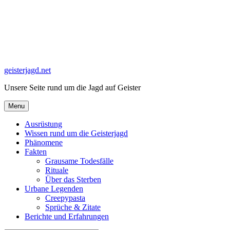
Skip
to
content
geisterjagd.net
Unsere Seite rund um die Jagd auf Geister
Menu
Ausrüstung
Wissen rund um die Geisterjagd
Phänomene
Fakten
Grausame Todesfälle
Rituale
Über das Sterben
Urbane Legenden
Creepypasta
Sprüche & Zitate
Berichte und Erfahrungen