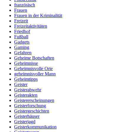
französisch
Frauen
Frauen in der Kriminalität
Freizeit
Freizeitaktivitäten
Friedhof
Fußball
Gadgets
Gaming
Gefahren
Geheime Botschaften
Geheimnisse
Geheimnisvolle Orte
geheimnisvoller Mann
Geheimtipps
Geister
Geisterabwehr
Geisterakten
Geistererscheinungen
Geisterforschung
Geistergeschichten
Geisterhäuser
Geisterjagd
Geisterkommunikation