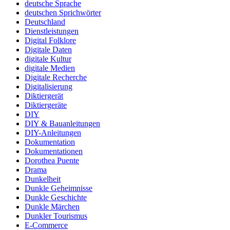
deutsche Sprache
deutschen Sprichwörter
Deutschland
Dienstleistungen
Digital Folklore
Digitale Daten
digitale Kultur
digitale Medien
Digitale Recherche
Digitalisierung
Diktiergerät
Diktiergeräte
DIY
DIY & Bauanleitungen
DIY-Anleitungen
Dokumentation
Dokumentationen
Dorothea Puente
Drama
Dunkelheit
Dunkle Geheimnisse
Dunkle Geschichte
Dunkle Märchen
Dunkler Tourismus
E-Commerce