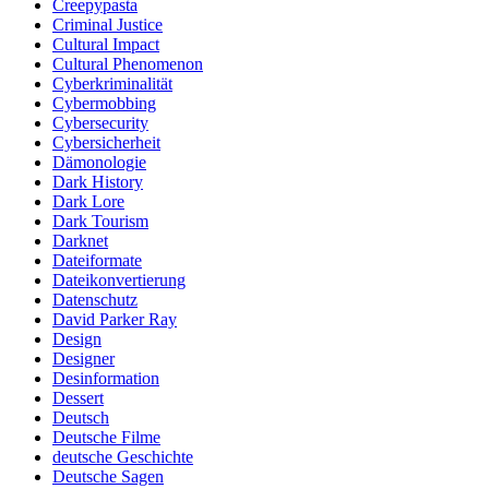
Creepypasta
Criminal Justice
Cultural Impact
Cultural Phenomenon
Cyberkriminalität
Cybermobbing
Cybersecurity
Cybersicherheit
Dämonologie
Dark History
Dark Lore
Dark Tourism
Darknet
Dateiformate
Dateikonvertierung
Datenschutz
David Parker Ray
Design
Designer
Desinformation
Dessert
Deutsch
Deutsche Filme
deutsche Geschichte
Deutsche Sagen