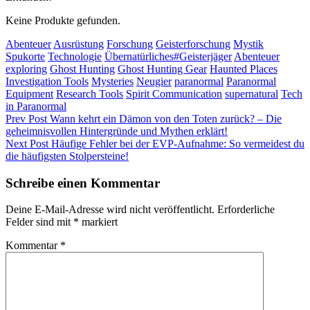
Keine Produkte gefunden.
Categories
Abenteuer
Ausrüstung
Forschung
Geisterforschung
Mystik
Tags,
Spukorte
Technologie
Übernatürliches
#Geisterjäger
Abenteuer
exploring
Ghost Hunting
Ghost Hunting Gear
Haunted Places
Investigation Tools
Mysteries
Neugier
paranormal
Paranormal
Equipment
Research Tools
Spirit Communication
supernatural
Tech
in Paranormal
Beitragsnavigation
Previous
Prev Post
Wann kehrt ein Dämon von den Toten zurück? – Die
Post
geheimnisvollen Hintergründe und Mythen erklärt!
Next
Next Post
Häufige Fehler bei der EVP-Aufnahme: So vermeidest du
Post
die häufigsten Stolpersteine!
Schreibe einen Kommentar
Deine E-Mail-Adresse wird nicht veröffentlicht.
Erforderliche
Felder sind mit
*
markiert
Kommentar
*