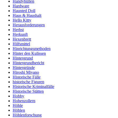
Handyhüllen
Hardware
Haunted Doll
Haus & Haushalt
Hello Kitty
Herausforderungen
Herbst
Herkunft
Hexenbrett
Hilfsmittel
Hinrichtungsmethoden
Hinter den Kulissen
Hintergrund
Hintergrundbericht
Hintergründe
Hiroshi Miyano
Historische Fälle
historische Figuren
Historische Kriminalfälle
Historische Stätten
Hobby
Hohenzollern
Höhle
Höhlen
Höhlenforschung