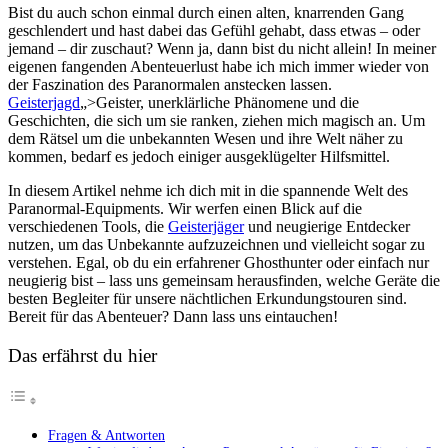
Bist du auch schon einmal durch⁤ einen alten, knarrenden Gang
geschlendert und hast dabei das Gefühl gehabt, dass etwas ⁤– oder
jemand – dir zuschaut? Wenn ja, ​dann bist du nicht allein! In meiner
eigenen fangenden Abenteuerlust habe ich​ mich immer wieder von ​
der Faszination‍ des ⁢Paranormalen‌ anstecken lassen.
Geisterjagd
„>Geister, unerklärliche Phänomene und die
Geschichten, die sich um sie ranken, ziehen mich magisch an. Um
dem ‌Rätsel um die unbekannten Wesen und ihre Welt näher zu
kommen, bedarf es jedoch einiger ausgeklügelter Hilfsmittel. ⁣
In ‍diesem Artikel‍ nehme ich dich mit ⁤in die spannende Welt des
Paranormal-Equipments. Wir werfen einen Blick auf die
verschiedenen Tools, die
Geisterjäger
und neugierige‌ Entdecker
nutzen, um das Unbekannte aufzuzeichnen und vielleicht sogar zu
verstehen. ⁤Egal, ob du ein erfahrener ⁢Ghosthunter ⁣oder einfach nur
neugierig bist – ‍lass uns gemeinsam herausfinden, welche Geräte die⁣
besten Begleiter für unsere nächtlichen Erkundungstouren sind.
Bereit für das Abenteuer? Dann ⁣lass uns eintauchen!
Das erfährst du hier
Fragen & Antworten