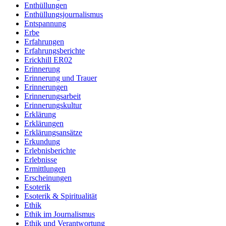
Enthüllungen
Enthüllungsjournalismus
Entspannung
Erbe
Erfahrungen
Erfahrungsberichte
Erickhill ER02
Erinnerung
Erinnerung und Trauer
Erinnerungen
Erinnerungsarbeit
Erinnerungskultur
Erklärung
Erklärungen
Erklärungsansätze
Erkundung
Erlebnisberichte
Erlebnisse
Ermittlungen
Erscheinungen
Esoterik
Esoterik & Spiritualität
Ethik
Ethik im Journalismus
Ethik und Verantwortung