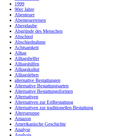
1999
90er Jahre
Abenteuer
Abenteuerreisen
Aberglaube
Abgründe des Menschen
Abschied
Abschiednahme
Achtsamkeit
Alltag
Alltagshelfer
Alltagshilfen
Alltagskultur
Alltagsleben
alternative Bestattungen
Alternative Bestattungsarten
Alternative Bestattungsformen
Alternativen
Alternativen zur Erdbestattung
Alternativen zur traditionellen Bestattung
Altersgruppe
Amazon
Amerikanische Geschichte
Analyse
Analysis