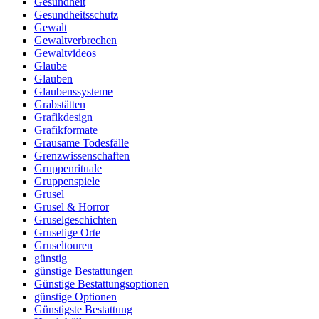
Gesundheit
Gesundheitsschutz
Gewalt
Gewaltverbrechen
Gewaltvideos
Glaube
Glauben
Glaubenssysteme
Grabstätten
Grafikdesign
Grafikformate
Grausame Todesfälle
Grenzwissenschaften
Gruppenrituale
Gruppenspiele
Grusel
Grusel & Horror
Gruselgeschichten
Gruselige Orte
Gruseltouren
günstig
günstige Bestattungen
Günstige Bestattungsoptionen
günstige Optionen
Günstigste Bestattung