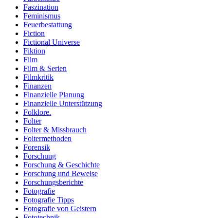
Faszination
Feminismus
Feuerbestattung
Fiction
Fictional Universe
Fiktion
Film
Film & Serien
Filmkritik
Finanzen
Finanzielle Planung
Finanzielle Unterstützung
Folklore.
Folter
Folter & Missbrauch
Foltermethoden
Forensik
Forschung
Forschung & Geschichte
Forschung und Beweise
Forschungsberichte
Fotografie
Fotografie Tipps
Fotografie von Geistern
Fototechnik