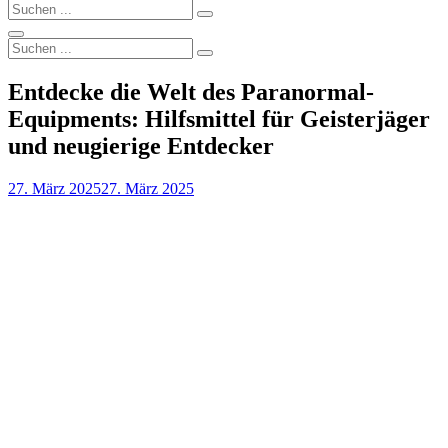
Search
Search
for:
Search
Search
Search
for:
Entdecke die Welt des Paranormal-
Equipments: Hilfsmittel für Geisterjäger
und neugierige Entdecker
Posted
27. März 2025
27. März 2025
on