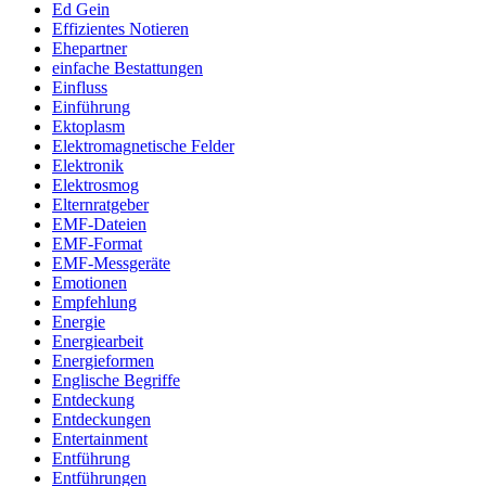
Ed Gein
Effizientes Notieren
Ehepartner
einfache Bestattungen
Einfluss
Einführung
Ektoplasm
Elektromagnetische Felder
Elektronik
Elektrosmog
Elternratgeber
EMF-Dateien
EMF-Format
EMF-Messgeräte
Emotionen
Empfehlung
Energie
Energiearbeit
Energieformen
Englische Begriffe
Entdeckung
Entdeckungen
Entertainment
Entführung
Entführungen