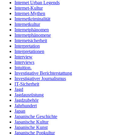
Internet Urban Legends
Internet-Kultur
Internet-Mythen
Internetkriminalität
Internetkultur
Internetphänomen
Internetphänomene
Internetsicherheit
Interpretation
Interpretationen
Interview
Interviews
Intuition.
Investigative Berichterstattung
Investigativer Journalismus
IT-Sicherheit
Jagd
Jagdausrüstung
Jagdzubehör
Jahrhundert
Japan
Japanische Geschichte
Japanische Kultur
Japanische Kunst
Japanische Popkultur