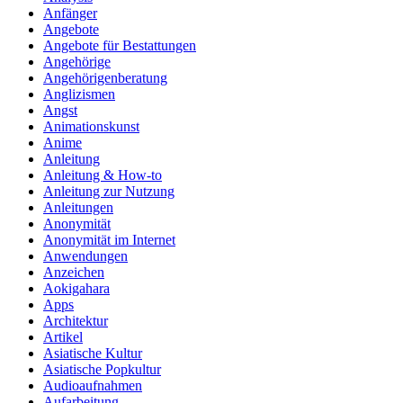
Anfänger
Angebote
Angebote für Bestattungen
Angehörige
Angehörigenberatung
Anglizismen
Angst
Animationskunst
Anime
Anleitung
Anleitung & How‑to
Anleitung zur Nutzung
Anleitungen
Anonymität
Anonymität im Internet
Anwendungen
Anzeichen
Aokigahara
Apps
Architektur
Artikel
Asiatische Kultur
Asiatische Popkultur
Audioaufnahmen
Aufarbeitung