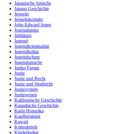
Japanische Sprache
Japans Geschichte
Jenseits
Jenseitskontakt
John Edward Jones
Journalismus
Jubiläum
Jugend
Jugendkriminalität
Jugendkultur
Jugendschutz
Jugendsprache
Junko Furuta
Justiz
Justiz und Recht
Justiz und Strafrecht
Justizsystem
Justizwesen
Kalifornische Geschichte
Kanadische Geschichte
Karla Homolka
Kaufberatung
Kawaii
Kettenbriefe
Kinderkultur