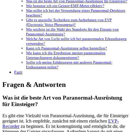
Was ⁢ist die beste Art⁤ von Paranormal-Ausrüstung ‌für ‌Einsteiger?
Wie benutze ich ein Geister-EMF-Meter effektiv?
Was ⁤sollte ich‌ bei der Verwendung eines Paranormal-Detektors
beachten?
Gibt es spezielle Techniken zum Aufnehmen von EVP
(Electronic Voice⁢ Phenomena)?
Wie wichtig ist⁣ die Wahl des Standorts für⁣ den Einsatz von
Paranormal-Ausrüstung?
Welche Art von Licht sollte ich bei paranormalen Erkundungen
verwenden?
Kann ich Paranormal-Ausrüstung selbst herstellen?
Wie kann ich die Ergebnisse meiner paranormalen
Untersuchungen dokumentieren?
Sollte ich meine Erfahrungen mit anderen Paranormal-
Enthusiasten teilen?
Fazit
Fragen & Antworten
Was ⁢ist die beste Art⁤ von Paranormal-Ausrüstung
‌für ‌Einsteiger?
Es gibt‍ eine Vielzahl von Paranormal-Ausrüstung, die für Einsteiger
geeignet ist. Ich empfehle, zunächst mit einem einfachen
EVP-
Recorder
zu beginnen. Er ist kostengünstig und ermöglicht dir, die
Stimmen der Geister einzufangen. Außerdem kannst du mit einer