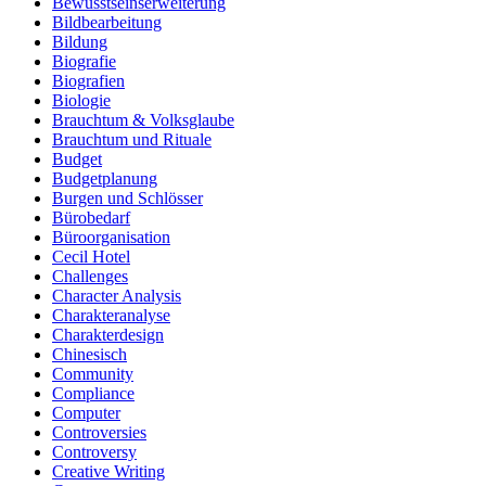
Bewusstseinserweiterung
Bildbearbeitung
Bildung
Biografie
Biografien
Biologie
Brauchtum & Volksglaube
Brauchtum und Rituale
Budget
Budgetplanung
Burgen und Schlösser
Bürobedarf
Büroorganisation
Cecil Hotel
Challenges
Character Analysis
Charakteranalyse
Charakterdesign
Chinesisch
Community
Compliance
Computer
Controversies
Controversy
Creative Writing