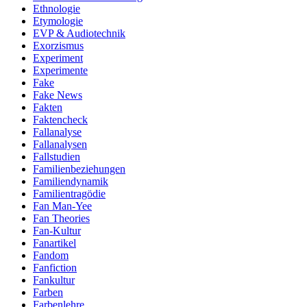
Ethnologie
Etymologie
EVP & Audiotechnik
Exorzismus
Experiment
Experimente
Fake
Fake News
Fakten
Faktencheck
Fallanalyse
Fallanalysen
Fallstudien
Familienbeziehungen
Familiendynamik
Familientragödie
Fan Man-Yee
Fan Theories
Fan-Kultur
Fanartikel
Fandom
Fanfiction
Fankultur
Farben
Farbenlehre