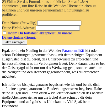
📧 Füllen Sie das Formular aus und klicken Sie auf „Jetzt
abonnieren“, um Ihre Reise in die Welt des Übernatürlichen zu
beginnen und von unseren paranormalen Enthüllungen zu
profitieren.
Dein Name (freiwillig)
Deine EMail-Adresse
Indem Du fortfährst, akzeptierst Du unsere
Datenschutzerklärung.
Egal, ob du ein Neuling in der Welt der
Paranormalität
bist oder​
schon Erfahrungen gesammelt hast – mit dem richtigen Equipment
ausgerüstet, ‌bist du⁣ bereit, das Unterbewusste ​zu ‍erforschen und
⁣herauszufinden, was⁢ im Verborgenen ⁤lauert. Denk daran, dass es bei
der Geisterjagd nicht nur um das Werkzeug ‌geht, sondern auch um⁣
die Neugier und ‍den⁢ Respekt gegenüber dem, was⁤ du erforschen
möchtest.
Ich hoffe, du bist ⁢jetzt‍ genauso begeistert ​wie ich und bereit, dich
auf deine ⁣eigene paranormale Entdeckungsreise zu begeben. Halte
deine Augen⁤ und Ohren offen – vielleicht erwartet dich das nächste
große Abenteuer genau ⁤um die Ecke! Also schnapp dir dein
Equipment und ⁢auf geht’s‌ ins Unbekannte. Viel Spaß ⁤beim
Erkunden!