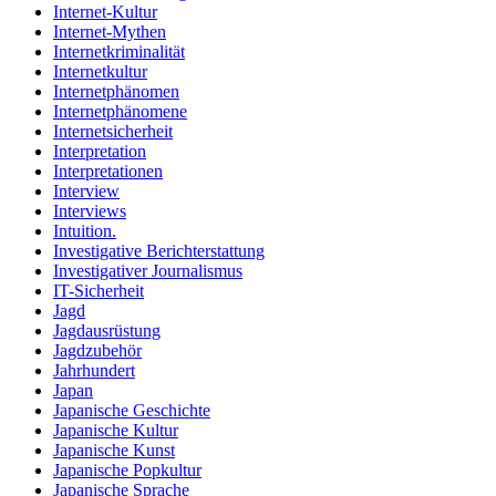
Internet-Kultur
Internet-Mythen
Internetkriminalität
Internetkultur
Internetphänomen
Internetphänomene
Internetsicherheit
Interpretation
Interpretationen
Interview
Interviews
Intuition.
Investigative Berichterstattung
Investigativer Journalismus
IT-Sicherheit
Jagd
Jagdausrüstung
Jagdzubehör
Jahrhundert
Japan
Japanische Geschichte
Japanische Kultur
Japanische Kunst
Japanische Popkultur
Japanische Sprache