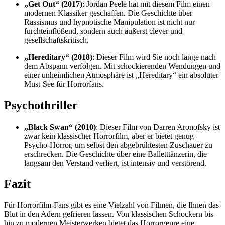
„Get Out“ (2017)
: Jordan Peele hat mit diesem Film einen
modernen Klassiker geschaffen. Die Geschichte über
Rassismus und hypnotische Manipulation ist nicht nur
furchteinflößend, sondern auch äußerst clever und
gesellschaftskritisch.
„Hereditary“ (2018)
: Dieser Film wird Sie noch lange nach
dem Abspann verfolgen. Mit schockierenden Wendungen und
einer unheimlichen Atmosphäre ist „Hereditary“ ein absoluter
Must-See für Horrorfans.
Psychothriller
„Black Swan“ (2010)
: Dieser Film von Darren Aronofsky ist
zwar kein klassischer Horrorfilm, aber er bietet genug
Psycho-Horror, um selbst den abgebrühtesten Zuschauer zu
erschrecken. Die Geschichte über eine Balletttänzerin, die
langsam den Verstand verliert, ist intensiv und verstörend.
Fazit
Für Horrorfilm-Fans gibt es eine Vielzahl von Filmen, die Ihnen das
Blut in den Adern gefrieren lassen. Von klassischen Schockern bis
hin zu modernen Meisterwerken bietet das Horrorgenre eine