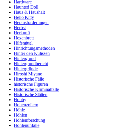
Hardware
Haunted Doll
Haus & Haushalt
Hello Kitty
Herausforderungen
Herbst
Herkunft
Hexenbrett
Hilfsmittel
Hinrichtungsmethoden
Hinter den Kulissen
Hintergrund
Hintergrundbericht
Hintergründe
Hiroshi Miyano
Historische Fälle
historische Figuren
Historische Kriminalfälle
Historische Stätten
Hobby
Hohenzollern
Höhle
Höhlen
Höhlenforschung
Höhlenunfälle