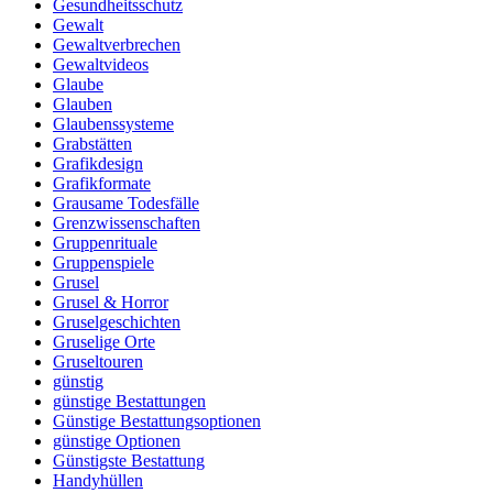
Gesundheitsschutz
Gewalt
Gewaltverbrechen
Gewaltvideos
Glaube
Glauben
Glaubenssysteme
Grabstätten
Grafikdesign
Grafikformate
Grausame Todesfälle
Grenzwissenschaften
Gruppenrituale
Gruppenspiele
Grusel
Grusel & Horror
Gruselgeschichten
Gruselige Orte
Gruseltouren
günstig
günstige Bestattungen
Günstige Bestattungsoptionen
günstige Optionen
Günstigste Bestattung
Handyhüllen