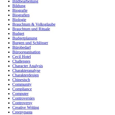
Bildbearbeitung
Bildung
Biografie
Biografien
Biologie
Brauchtum & Volksglaube
Brauchtum und Rituale
Budget
Budgetplanung
Burgen und Schlösser
Bürobedarf
Büroorganisation
Cecil Hotel
Challenges
Character Analysis
Charakteranalyse
Charakterdesign
Chinesisch
Community
Compliance
Computer
Controversies
Controversy
Creative Writing
Creepypasta