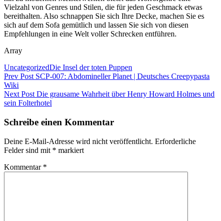
Vielzahl von Genres und Stilen, die für jeden Geschmack etwas
bereithalten. Also schnappen Sie sich Ihre Decke, machen Sie es
sich auf dem Sofa gemütlich und lassen Sie sich von diesen
Empfehlungen in eine Welt voller Schrecken entführen.
Array
Categories
Tags,
Uncategorized
Die Insel der toten Puppen
Beitragsnavigation
Previous
Prev Post
SCP-007: Abdomineller Planet | Deutsches Creepypasta
Post
Wiki
Next
Next Post
Die grausame Wahrheit über Henry Howard Holmes und
Post
sein Folterhotel
Schreibe einen Kommentar
Deine E-Mail-Adresse wird nicht veröffentlicht.
Erforderliche
Felder sind mit
*
markiert
Kommentar
*