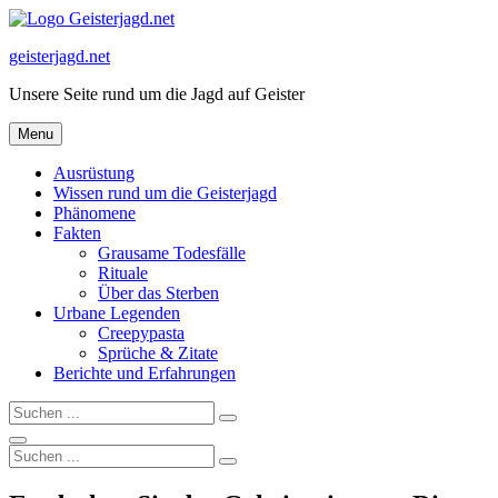
Skip
to
geisterjagd.net
content
Unsere Seite rund um die Jagd auf Geister
Menu
Ausrüstung
Wissen rund um die Geisterjagd
Phänomene
Fakten
Grausame Todesfälle
Rituale
Über das Sterben
Urbane Legenden
Creepypasta
Sprüche & Zitate
Berichte und Erfahrungen
Search
Search
for:
Search
Search
Search
for: