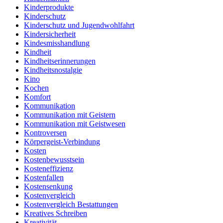
Kinderprodukte
Kinderschutz
Kinderschutz und Jugendwohlfahrt
Kindersicherheit
Kindesmisshandlung
Kindheit
Kindheitserinnerungen
Kindheitsnostalgie
Kino
Kochen
Komfort
Kommunikation
Kommunikation mit Geistern
Kommunikation mit Geistwesen
Kontroversen
Körpergeist-Verbindung
Kosten
Kostenbewusstsein
Kosteneffizienz
Kostenfallen
Kostensenkung
Kostenvergleich
Kostenvergleich Bestattungen
Kreatives Schreiben
Kreativität