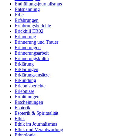
Enthüllungsjournalismus
Entspannung
Erbe
Erfahrungen
Erfahrungsberichte
Erickhill ER02
Erinnerung
Erinnerung und Trauer
Erinnerungen
Erinnerungsarbeit
Erinnerungskultur
Erklärung
Erklärungen
Erklärungsansätze
Erkundung
Erlebnisberichte
Erlebnisse
Ermittlungen
Erscheinungen
Esoterik
Esoterik & Spiritualität
Ethik
Ethik im Journalismus
Ethik und Verantwortung
Ethnologie