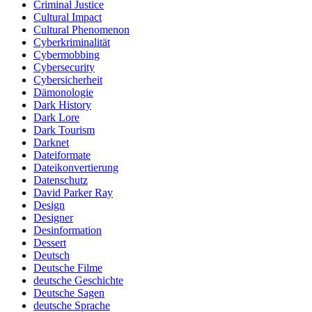
Criminal Justice
Cultural Impact
Cultural Phenomenon
Cyberkriminalität
Cybermobbing
Cybersecurity
Cybersicherheit
Dämonologie
Dark History
Dark Lore
Dark Tourism
Darknet
Dateiformate
Dateikonvertierung
Datenschutz
David Parker Ray
Design
Designer
Desinformation
Dessert
Deutsch
Deutsche Filme
deutsche Geschichte
Deutsche Sagen
deutsche Sprache