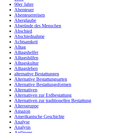
90er Jahre
Abenteuer
Abenteuerreisen
Aberglaube
Abgründe des Menschen
Abschied
Abschiednahme
Achtsamkeit
Alltag
Alltagshelfer
Alltagshilfen
Alltagskultur
Alltagsleben
alternative Bestattungen
Alternative Bestattungsarten
Alternative Bestattungsformen
Alternativen
Alternativen zur Erdbestattung
Alternativen zur traditionellen Bestattung
Altersgruppe
Amazon
Amerikanische Geschichte
Analyse
Analysis
Anfänger