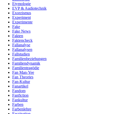
Etymologie
EVP & Audiotechnik
Exorzismus
Experiment
Experimente
Fake
Fake News
Fakten
Faktencheck
Fallanalyse
Fallanalysen
Fallstudien
Familienbeziehungen
Familiendynamik
Familientragödie
Fan Man-Yee
Fan Theories
Fan-Kultur
Fanartikel
Fandom
Fanfiction
Fankultur
Farben
Farbenlehre
Faszination