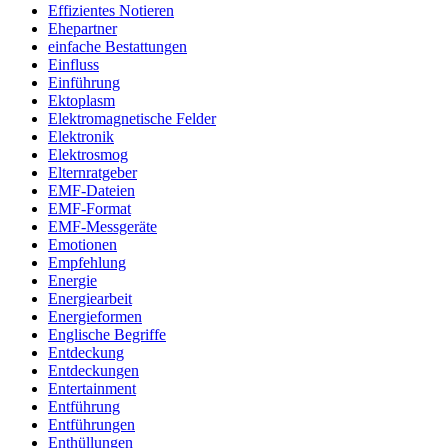
Effizientes Notieren
Ehepartner
einfache Bestattungen
Einfluss
Einführung
Ektoplasm
Elektromagnetische Felder
Elektronik
Elektrosmog
Elternratgeber
EMF-Dateien
EMF-Format
EMF-Messgeräte
Emotionen
Empfehlung
Energie
Energiearbeit
Energieformen
Englische Begriffe
Entdeckung
Entdeckungen
Entertainment
Entführung
Entführungen
Enthüllungen