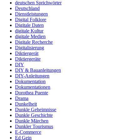
deutschen Sprichwörter
Deutschland
Dienstleistungen
Digital Folklore
Digitale Daten
digitale Kultur
digitale Medien
Digitale Recherche
Digitalisierung
Diktiergerät
Diktiergeräte
DIY
DIY & Bauanleitungen
DIY-Anleitungen
Dokumentation
Dokumentationen
Dorothea Puente
Drama
Dunkelheit
Dunkle Geheimnisse
Dunkle Geschichte
Dunkle Märchen
Dunkler Tourismus
E-Commerce
Ed Gein