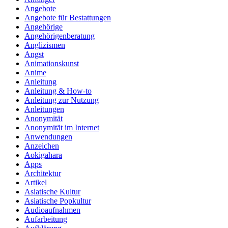
Angebote
Angebote für Bestattungen
Angehörige
Angehörigenberatung
Anglizismen
Angst
Animationskunst
Anime
Anleitung
Anleitung & How‑to
Anleitung zur Nutzung
Anleitungen
Anonymität
Anonymität im Internet
Anwendungen
Anzeichen
Aokigahara
Apps
Architektur
Artikel
Asiatische Kultur
Asiatische Popkultur
Audioaufnahmen
Aufarbeitung