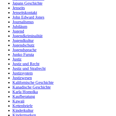
Japans Geschichte
Jenseits
Jenseitskontakt
John Edward Jones
Journalismus
Jubiläum
Jugend
Jugendkriminalität
Jugendkultur
Jugendschutz
Jugendsprache
Junko Furuta
Justiz
Justiz und Recht
Justiz und Strafrecht
Justizsystem
Justizwesen
Kalifornische Geschichte
Kanadische Geschichte
Karla Homolka
Kaufberatung
Kawaii
Kettenbriefe
Kinderkultur
Kindermarken