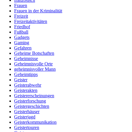
französisch
Frauen
Frauen in der Kriminalität
Freizeit
Freizeitaktivitäten
Friedhof
Fußball
Gadgets
Gaming
Gefahren
Geheime Botschaften
Geheimnisse
Geheimnisvolle Orte
geheimnisvoller Mann
Geheimtipps
Geister
Geisterabwehr
Geisterakten
Geistererscheinungen
Geisterforschung
Geistergeschichten
Geisterhäuser
Geisterjagd
Geisterkommunikation
Geistertouren