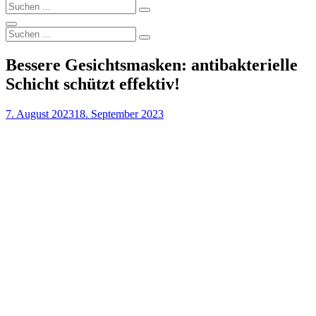
Search
Search
for:
Search
Search
Search
for:
Bessere Gesichtsmasken: antibakterielle
Schicht schützt effektiv!
Posted
7. August 2023
18. September 2023
on