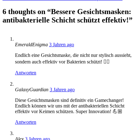
Post
6 thoughts on “
Bessere Gesichtsmasken:
antibakterielle Schicht schützt effektiv!
”
says:
EmeraldEnigma
3 Jahren ago
Endlich eine Gesichtsmaske, die nicht nur stylisch aussieht,
sondern auch effektiv vor Bakterien schützt! 👍🏻
Antworten
says:
GalaxyGuardian
3 Jahren ago
Diese Gesichtsmasken sind definitiv ein Gamechanger!
Endlich können wir uns mit der antibakteriellen Schicht
effektiv vor Keimen schützen. Super Innovation! 💪🏼
Antworten
says:
Alex
3 Jahren ago