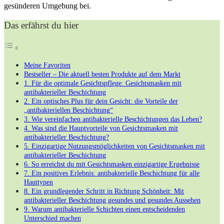
gesünderen Umgebung bei.
Das erfährst du hier
Meine Favoriten
Bestseller – Die aktuell besten Produkte auf dem Markt
1. Für die optimale Gesichtspflege: Gesichtsmasken mit
antibakterieller Beschichtung
2. Ein optisches Plus für dein Gesicht: die Vorteile der
„antibakteriellen Beschichtung“
3. Wie vereinfachen antibakterielle Beschichtungen das Leben?
4. Was sind die Hauptvorteile von Gesichtsmasken mit
antibakterieller Beschichtung?
5. Einzigartige Nutzungsmöglichkeiten von Gesichtsmasken mit
antibakterieller Beschichtung
6. So erreichst du mit Gesichtsmasken einzigartige Ergebnisse
7. Ein positives Erlebnis: antibakterielle Beschichtung für alle
Hauttypen
8. Ein grundlegender Schritt in Richtung Schönheit: Mit
antibakterieller Beschichtung gesundes und gesundes Aussehen
9. Warum antibakterielle Schichten einen entscheidenden
Unterschied machen