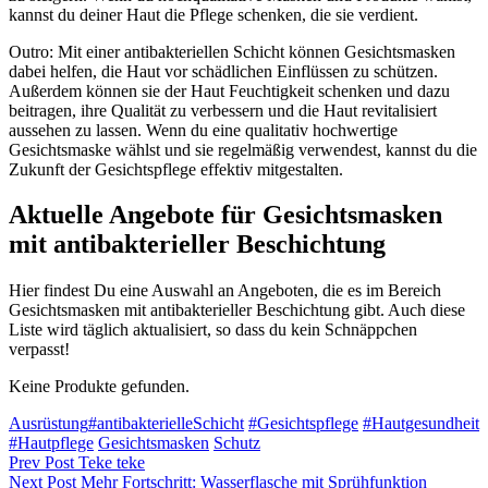
kannst du deiner Haut die Pflege schenken, die sie verdient.
Outro: Mit einer antibakteriellen Schicht können Gesichtsmasken
dabei helfen, die Haut vor schädlichen Einflüssen zu schützen.
Außerdem können sie der Haut Feuchtigkeit schenken und dazu
beitragen, ihre Qualität zu verbessern und die Haut revitalisiert
aussehen zu lassen. Wenn du eine qualitativ hochwertige
Gesichtsmaske wählst und sie regelmäßig verwendest, kannst du die
Zukunft der Gesichtspflege effektiv mitgestalten.
Aktuelle Angebote für Gesichtsmasken
mit antibakterieller Beschichtung
Hier findest Du eine Auswahl an Angeboten, die es im Bereich
Gesichtsmasken mit antibakterieller Beschichtung gibt. Auch diese
Liste wird täglich aktualisiert, so dass du kein Schnäppchen
verpasst!
Keine Produkte gefunden.
Categories
Tags,
Ausrüstung
#antibakterielleSchicht
#Gesichtspflege
#Hautgesundheit
#Hautpflege
Gesichtsmasken
Schutz
Beitragsnavigation
Previous
Prev Post
Teke teke
Post
Next
Next Post
Mehr Fortschritt: Wasserflasche mit Sprühfunktion