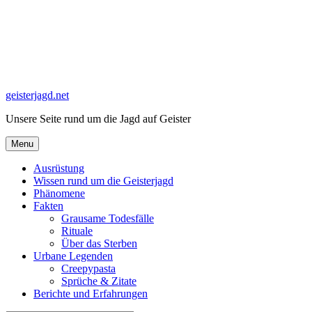
Skip
to
content
geisterjagd.net
Unsere Seite rund um die Jagd auf Geister
Menu
Ausrüstung
Wissen rund um die Geisterjagd
Phänomene
Fakten
Grausame Todesfälle
Rituale
Über das Sterben
Urbane Legenden
Creepypasta
Sprüche & Zitate
Berichte und Erfahrungen